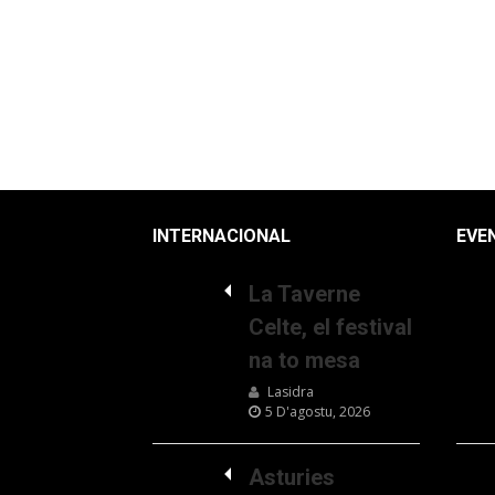
INTERNACIONAL
EVE
La Taverne
Celte, el festival
na to mesa
Lasidra
5 D'agostu, 2026
Asturies