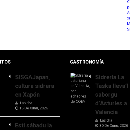
NTOS
GASTRONOMÍA
SISGAJapan,
Sidrería La
cultura sidrera
Taska lleva’l
en Xapón
saborgu
d’Asturies a
Lasidra
18 De Xunu, 2026
Valencia
Lasidra
Esti sábadu la
30 De Xunu, 2026