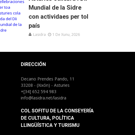
Mundial de la Sidre
con actividaes per tol
país
Lasidra
1 De Xunu, 2026
DIRECCIÓN
Decano Prendes Pando, 11
33208 - (Xixón) - Asturies
+[34] 652 594 983
info@lasidra.net/lasidra
COL SOFITU DE LA CONSEYERÍA
DE CULTURA, POLÍTICA
LLINGÜÍSTICA Y TURISMU