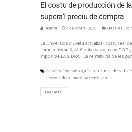
El costu de producción de l
supera’l preciu de compra
lasidra
4 de xineru, 2026
Llagares
,
Opi
La Universidá d’Uviéu actualiza’l costu real 
como másimu 0,44 € pola mazana con DOP y 0,3
imposible.LA SIDRA.- La rentabilidá de les p
Asturies
Campaña agrícola
cultura sidrera
DOP
Sector sidreru
sidre
Sostenibilidá
Leer más...