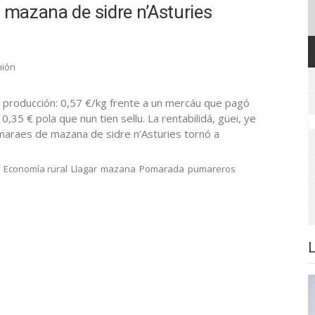
a mazana de sidre n’Asturies
nión
de producción: 0,57 €/kg frente a un mercáu que pagó
5 € pola que nun tien sellu. La rentabilidá, güei, ye
umaraes de mazana de sidre n’Asturies tornó a
Economía rural
Llagar
mazana
Pomarada
pumareros