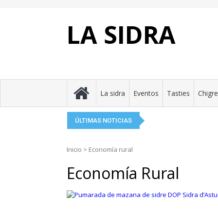
Skip
to
content
LA SIDRA
El Festival de la Sidr
La Taverne Celte, el 
Tierra Astur presenta 
Eclipse ente pumares
Asturies perafita n’An
La sidra
Eventos
Tasties
Chigr
ÚLTIMAS NOTICIAS
Inicio
>
Economía rural
Economía Rural