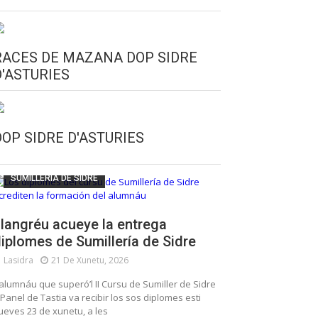
RACES DE MAZANA DOP SIDRE
D'ASTURIES
CULTURA SIDRERA
ESCUELA DE SUMILLERÍA DE LA SIDRE
DOP SIDRE D'ASTURIES
FUNDACIÓN ASTURIES XXI
LLANGRÉU
SUMILLERÍA DE SIDRE
langréu acueye la entrega
iplomes de Sumillería de Sidre
Lasidra
21 De Xunetu, 2026
’alumnáu que superó’l II Cursu de Sumiller de Sidre
 Panel de Tastia va recibir los sos diplomes esti
ueves 23 de xunetu, a les