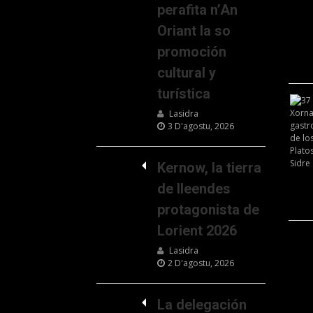
perafita n’An
Oriant la so
promoción
cultural y
turística
Lasidra
3 D'agostu, 2026
Kernow, la tierra
de lleendes
protagonista de
Lorient 2026
Lasidra
2 D'agostu, 2026
La delegación