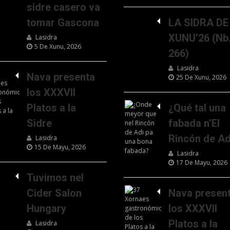
sidre casero va
tomar Gascona
LA SIDRA DE
XUNU’26 (Nb
Lasidra
5 De Xunu, 2026
266)
Lasidra
Nava presenta
25 De Xunu, 2026
los XXXVII
Platos a la
¿Qué tal una
Sidre
fabada n’El
Rincón de Ad
Lasidra
15 De Mayu, 2026
Lasidra
17 De Mayu, 2026
Tuvimos nel
Cider Salon
Nava presen
Hungary
los XXXVII
Platos a la
Lasidra