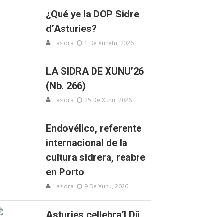
¿Qué ye la DOP Sidre
d’Asturies?
Lasidra
1 De Xunetu, 2026
LA SIDRA DE XUNU’26
(Nb. 266)
Lasidra
25 De Xunu, 2026
Endovélico, referente
internacional de la
cultura sidrera, reabre
en Porto
Lasidra
9 De Xunu, 2026
Asturies cellebra’l Díi