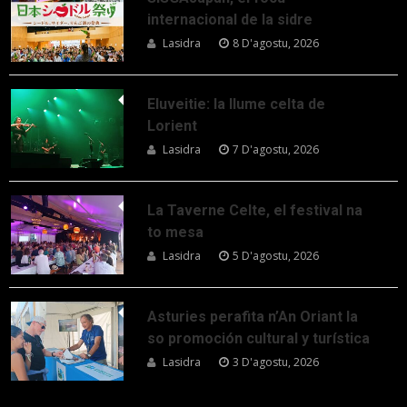
internacional de la sidre
Lasidra
8 D'agostu, 2026
Eluveitie: la llume celta de
Lorient
Lasidra
7 D'agostu, 2026
La Taverne Celte, el festival na
to mesa
Lasidra
5 D'agostu, 2026
Asturies perafita n’An Oriant la
so promoción cultural y turística
Lasidra
3 D'agostu, 2026