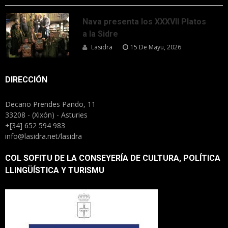
Nava presenta los XXXVII Platos
a la Sidre
Lasidra
15 De Mayu, 2026
DIRECCIÓN
Decano Prendes Pando, 11
33208 - (Xixón) - Asturies
+[34] 652 594 983
info@lasidra.net/lasidra
COL SOFITU DE LA CONSEYERÍA DE CULTURA, POLÍTICA
LLINGÜÍSTICA Y TURISMU