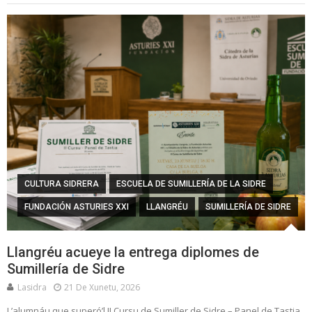
CULTURA SIDRERA
ESCUELA DE SUMILLERÍA DE LA SIDRE
FUNDACIÓN ASTURIES XXI
LLANGRÉU
SUMILLERÍA DE SIDRE
Llangréu acueye la entrega diplomes de
Sumillería de Sidre
Lasidra
21 De Xunetu, 2026
L’alumnáu que superó’l II Cursu de Sumiller de Sidre – Panel de Tastia