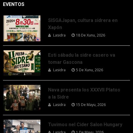
EVENTOS
SISGAJapan, cultura sidrera en
Xapón
Lasidra
18 De Xunu, 2026
Esti sábadu la sidre casero va
tomar Gascona
Lasidra
5 De Xunu, 2026
Nava presenta los XXXVII Platos
a la Sidre
Lasidra
15 De Mayu, 2026
Tuvimos nel Cider Salon Hungary
Lasidra
1 De Mayu, 2026