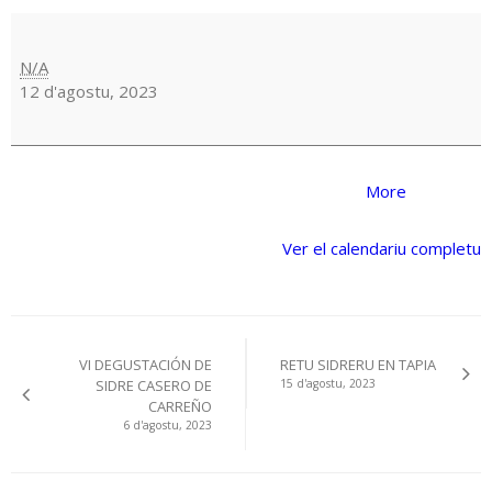
FIESTA
DE
LA
N/A
SIDRA
12 d'agostu, 2023
EN
ARGOÑOS.
Asturies
de
Trasmiera
about
More
{title}
Ver el calendariu completu
Navegación
VI DEGUSTACIÓN DE
RETU SIDRERU EN TAPIA
pelos
SIDRE CASERO DE
15 d'agostu, 2023
CARREÑO
artículos
6 d'agostu, 2023