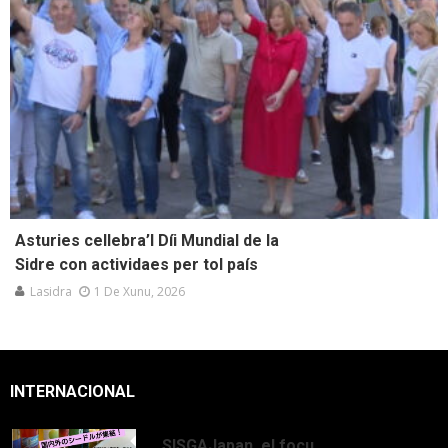
Asturies cellebra’l Díi Mundial de la
Sidre con actividaes per tol país
Lasidra
1 De Xunu, 2026
INTERNACIONAL
SISGAJapan, el focu