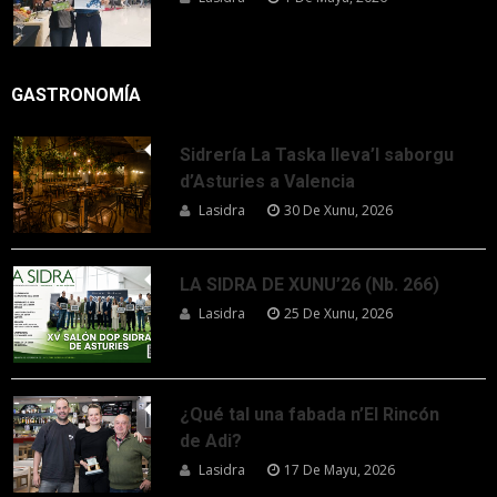
GASTRONOMÍA
Sidrería La Taska lleva’l saborgu
d’Asturies a Valencia
Lasidra
30 De Xunu, 2026
LA SIDRA DE XUNU’26 (Nb. 266)
Lasidra
25 De Xunu, 2026
¿Qué tal una fabada n’El Rincón
de Adi?
Lasidra
17 De Mayu, 2026