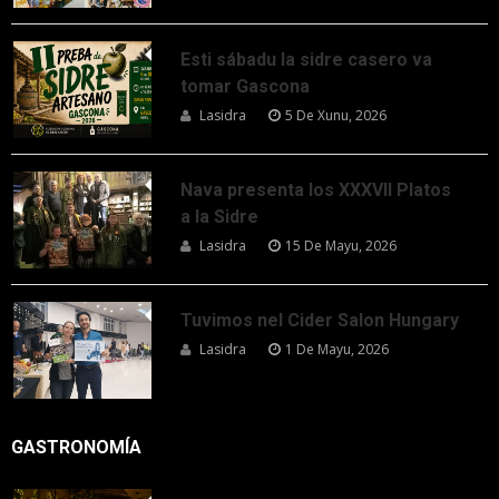
Esti sábadu la sidre casero va
tomar Gascona
Lasidra
5 De Xunu, 2026
Nava presenta los XXXVII Platos
a la Sidre
Lasidra
15 De Mayu, 2026
Tuvimos nel Cider Salon Hungary
Lasidra
1 De Mayu, 2026
GASTRONOMÍA