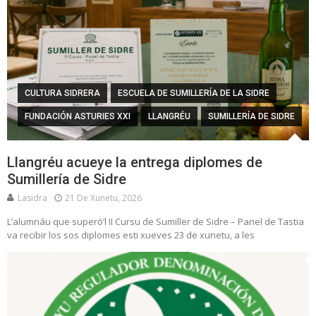
CULTURA SIDRERA
ESCUELA DE SUMILLERÍA DE LA SIDRE
FUNDACIÓN ASTURIES XXI
LLANGRÉU
SUMILLERÍA DE SIDRE
Llangréu acueye la entrega diplomes de
Sumillería de Sidre
Lasidra
21 De Xunetu, 2026
L’alumnáu que superó’l II Cursu de Sumiller de Sidre – Panel de Tastia
va recibir los sos diplomes esti xueves 23 de xunetu, a les