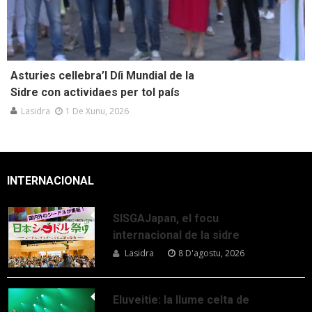
Asturies cellebra’l Díi Mundial de la
Sidre con actividaes per tol país
Lasidra
1 De Xunu, 2026
INTERNACIONAL
SISGAJapan, el focu
internacional de la sidre
Lasidra
8 D'agostu, 2026
Eluveitie: la llume celta de