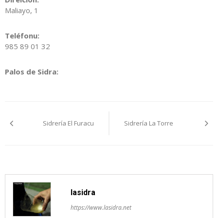
Maliayo, 1
Teléfonu:
985 89 01 32
Palos de Sidra:
Navegación
Sidrería El Furacu
Sidrería La Torre
pelos
artículos
lasidra
https://www.lasidra.net