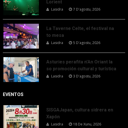
Lorient
Lasidra
7 D'agostu, 2026
La Taverne Celte, el festival na
to mesa
Lasidra
5 D'agostu, 2026
Asturies perafita n’An Oriant la
so promoción cultural y turística
Lasidra
3 D'agostu, 2026
EVENTOS
SISGAJapan, cultura sidrera en
Xapón
Lasidra
18 De Xunu, 2026