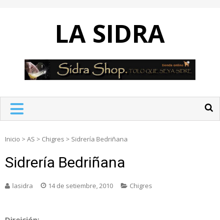
Skip
to
LA SIDRA
content
Inicio
>
AS
>
Chigres
>
Sidrería Bedriñana
Sidrería Bedriñana
lasidra
14 de setiembre, 2010
Chigres
Direición: