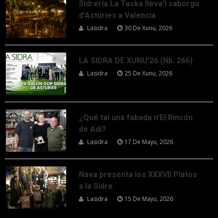
Sidrería La Taska lleva’l saborgu
d’Asturies a Valencia
Lasidra
30 De Xunu, 2026
LA SIDRA DE XUNU’26 (Nb. 266)
Lasidra
25 De Xunu, 2026
¿Qué tal una fabada n’El Rincón
de Adi?
Lasidra
17 De Mayu, 2026
Nava presenta los XXXVII Platos
a la Sidre
Lasidra
15 De Mayu, 2026