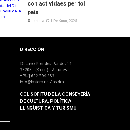
con actividaes per tol
país
Lasidra
1 De Xunu, 2026
DIRECCIÓN
Decano Prendes Pando, 11
33208 - (Xixón) - Asturies
+[34] 652 594 983
info@lasidra.net/lasidra
COL SOFITU DE LA CONSEYERÍA
DE CULTURA, POLÍTICA
LLINGÜÍSTICA Y TURISMU