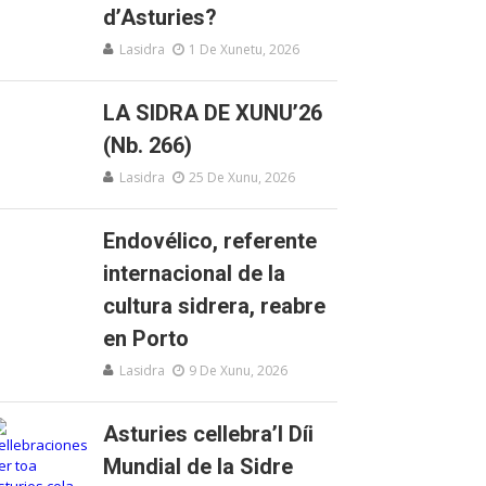
d’Asturies?
Lasidra
1 De Xunetu, 2026
LA SIDRA DE XUNU’26
(Nb. 266)
Lasidra
25 De Xunu, 2026
Endovélico, referente
internacional de la
cultura sidrera, reabre
en Porto
Lasidra
9 De Xunu, 2026
Asturies cellebra’l Díi
Mundial de la Sidre