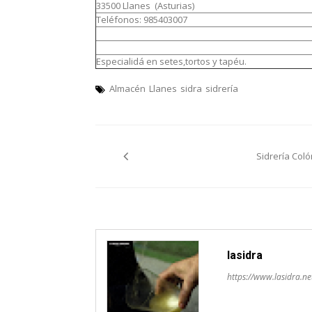
33500 Llanes (Asturias)
Teléfonos: 985403007
Especialidá en setes,tortos y tapéu.
Almacén
Llanes
sidra
sidrería
Navegación
Sidrería Coló
pelos
artículos
lasidra
https://www.lasidra.ne