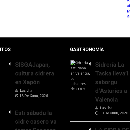
NTOS
GASTRONOMÍA
SISGAJapan,
Sidrería La
cultura sidrera
Taska lleva’l
en Xapón
saborgu
d’Asturies a
Lasidra
18 De Xunu, 2026
Valencia
Lasidra
Esti sábadu la
30 De Xunu, 2026
sidre casero va