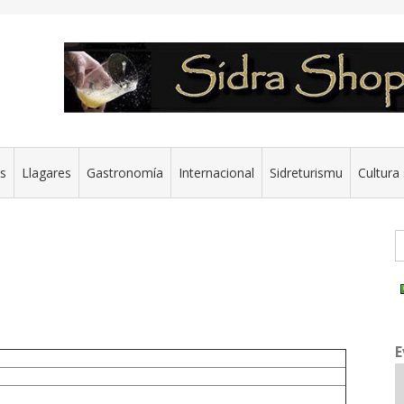
es
Llagares
Gastronomía
Internacional
Sidreturismu
Cultura 
G
E