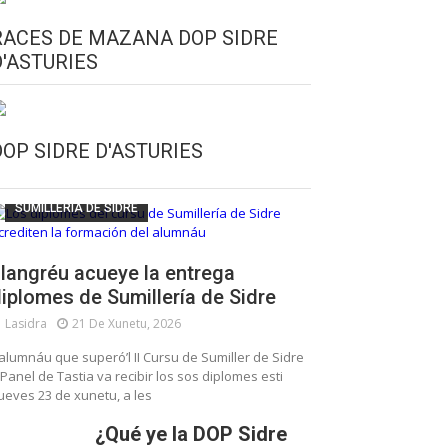
RACES DE MAZANA DOP SIDRE
D'ASTURIES
CULTURA SIDRERA
ESCUELA DE SUMILLERÍA DE LA SIDRE
DOP SIDRE D'ASTURIES
FUNDACIÓN ASTURIES XXI
LLANGRÉU
SUMILLERÍA DE SIDRE
langréu acueye la entrega
iplomes de Sumillería de Sidre
Lasidra
21 De Xunetu, 2026
’alumnáu que superó’l II Cursu de Sumiller de Sidre
 Panel de Tastia va recibir los sos diplomes esti
ueves 23 de xunetu, a les
¿Qué ye la DOP Sidre