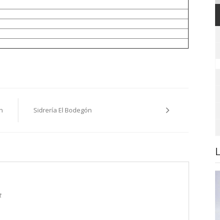
n
Sidrería El Bodegón
t