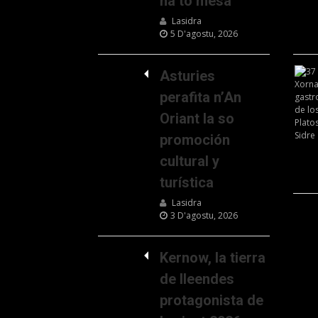
na to mesa
Lasidra
5 D'agostu, 2026
Asturies
perafita n’An
Oriant la so
promoción
cultural y
turística
Lasidra
3 D'agostu, 2026
Kernow, la tierra
de lleendes
protagonista de