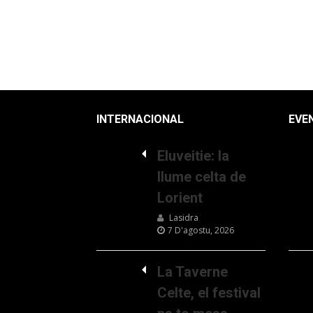
INTERNACIONAL
EVE
Eluveitie: la
llume celta de
Lorient
Lasidra
7 D'agostu, 2026
La Taverne
Celte, el festival