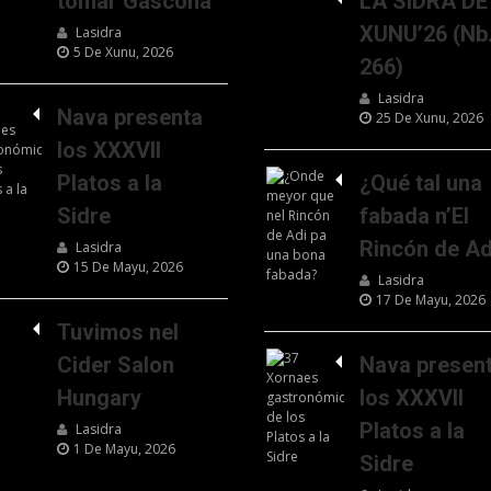
tomar Gascona
LA SIDRA DE
XUNU’26 (Nb
Lasidra
5 De Xunu, 2026
266)
Lasidra
Nava presenta
25 De Xunu, 2026
los XXXVII
Platos a la
¿Qué tal una
Sidre
fabada n’El
Rincón de Ad
Lasidra
15 De Mayu, 2026
Lasidra
17 De Mayu, 2026
Tuvimos nel
Cider Salon
Nava presen
Hungary
los XXXVII
Platos a la
Lasidra
1 De Mayu, 2026
Sidre