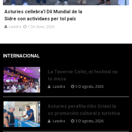
Asturies cellebra’l Díi Mundial de la
Sidre con actividaes per tol país
Lasidra
1 De Xunu, 2026
INTERNACIONAL
La Taverne Celte, el festival na
to mesa
Lasidra
5 D'agostu, 2026
Asturies perafita n’An Oriant la
so promoción cultural y turística
Lasidra
3 D'agostu, 2026