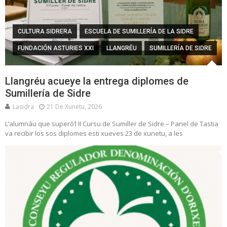
CULTURA SIDRERA
ESCUELA DE SUMILLERÍA DE LA SIDRE
FUNDACIÓN ASTURIES XXI
LLANGRÉU
SUMILLERÍA DE SIDRE
Llangréu acueye la entrega diplomes de
Sumillería de Sidre
Lasidra
21 De Xunetu, 2026
L’alumnáu que superó’l II Cursu de Sumiller de Sidre – Panel de Tastia
va recibir los sos diplomes esti xueves 23 de xunetu, a les