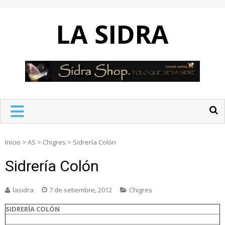
Skip
to
LA SIDRA
content
Inicio
>
AS
>
Chigres
>
Sidrería Colón
Sidrería Colón
lasidra
7 de setiembre, 2012
Chigres
SIDRERÍA COLÓN