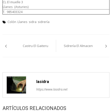
CL El muelle 3
Llanes (Asturies)
T. 985403324
Colón
Llanes
sidra
sidrería
Navegación
Castru El Gaiteru
Sidrería El Almacen
pelos
artículos
lasidra
https://www.lasidra.net
ARTÍCULOS RELACIONADOS