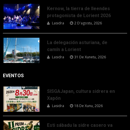
Kernow, la tierra de lleendes
protagonista de Lorient 2026
Lasidra
2 D'agostu, 2026
La delegación asturiana, de
camín a Lorient
Lasidra
31 De Xunetu, 2026
EVENTOS
SISGAJapan, cultura sidrera en
Xapón
Lasidra
18 De Xunu, 2026
Esti sábadu la sidre casero va