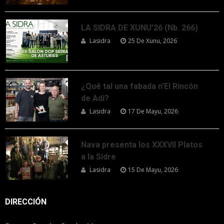
LA SIDRA DE XUNU’26 (Nb. 266)
Lasidra
25 De Xunu, 2026
¿Qué tal una fabada n’El Rincón
de Adi?
Lasidra
17 De Mayu, 2026
Nava presenta los XXXVII Platos
a la Sidre
Lasidra
15 De Mayu, 2026
DIRECCIÓN