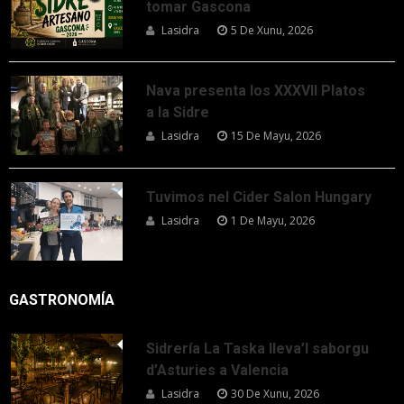
tomar Gascona
Lasidra
5 De Xunu, 2026
Nava presenta los XXXVII Platos
a la Sidre
Lasidra
15 De Mayu, 2026
Tuvimos nel Cider Salon Hungary
Lasidra
1 De Mayu, 2026
GASTRONOMÍA
Sidrería La Taska lleva’l saborgu
d’Asturies a Valencia
Lasidra
30 De Xunu, 2026