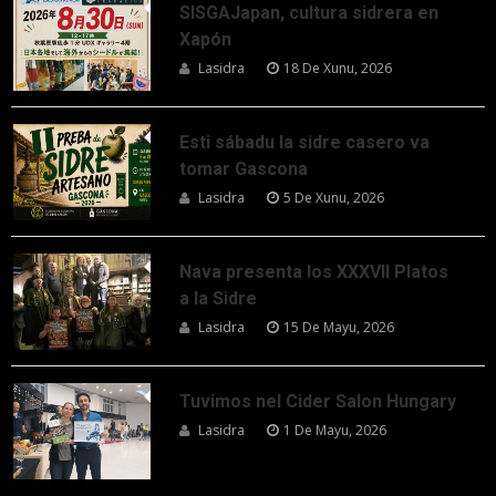
SISGAJapan, cultura sidrera en
Xapón
Lasidra
18 De Xunu, 2026
Esti sábadu la sidre casero va
tomar Gascona
Lasidra
5 De Xunu, 2026
Nava presenta los XXXVII Platos
a la Sidre
Lasidra
15 De Mayu, 2026
Tuvimos nel Cider Salon Hungary
Lasidra
1 De Mayu, 2026