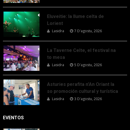
Eluveitie: la llume celta de
Lorient
Lasidra
7 D'agostu, 2026
La Taverne Celte, el festival na
to mesa
Lasidra
5 D'agostu, 2026
Asturies perafita n’An Oriant la
so promoción cultural y turística
Lasidra
3 D'agostu, 2026
EVENTOS