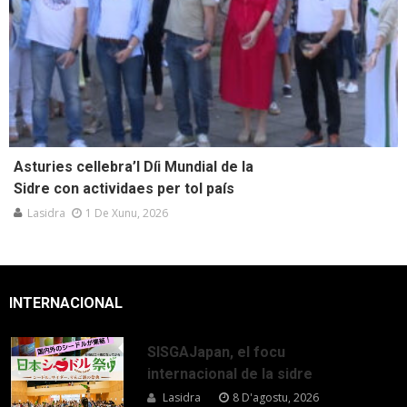
Asturies cellebra’l Díi Mundial de la
Sidre con actividaes per tol país
Lasidra
1 De Xunu, 2026
INTERNACIONAL
SISGAJapan, el focu
internacional de la sidre
Lasidra
8 D'agostu, 2026