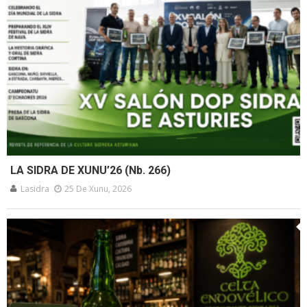
LA SIDRA DE XUNU’26 (Nb. 266)
Lasidra
25 De Xunu, 2026