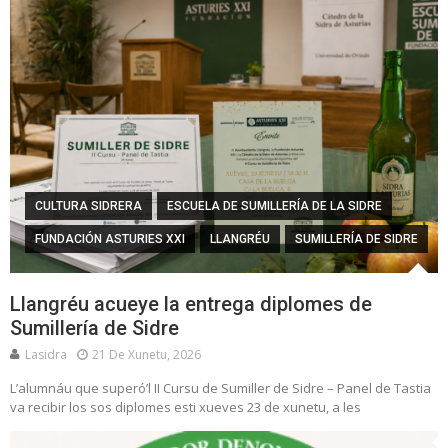
CULTURA SIDRERA
ESCUELA DE SUMILLERÍA DE LA SIDRE
FUNDACIÓN ASTURIES XXI
LLANGRÉU
SUMILLERÍA DE SIDRE
Llangréu acueye la entrega diplomes de
Sumillería de Sidre
Lasidra
21 De Xunetu, 2026
L’alumnáu que superó’l II Cursu de Sumiller de Sidre – Panel de Tastia
va recibir los sos diplomes esti xueves 23 de xunetu, a les