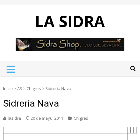
Skip
to
LA SIDRA
content
Inicio
>
AS
>
Chigres
>
Sidrería Nava
Sidrería Nava
lasidra
20 de mayu, 2011
Chigres