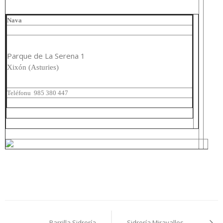
Nava
Parque de La Serena 1
Xixón (Asturies)
Teléfonu
985 380 447
Navegación
Parrilla Sidrería
Sidrería Miravalles