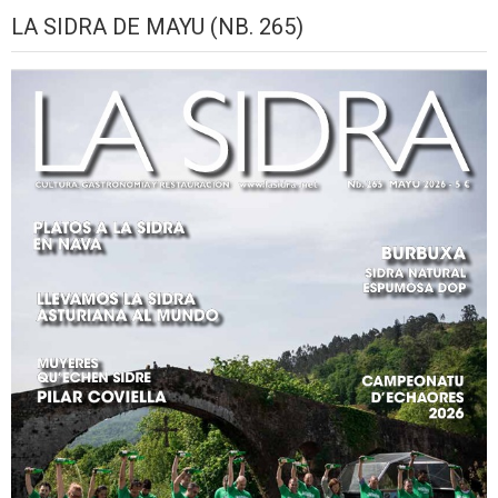
LA SIDRA DE MAYU (NB. 265)
2026
setiembre,
setiembre,
setiembre,
setiembre,
setiembre,
seti
2026
2026
2026
2026
2026
2026