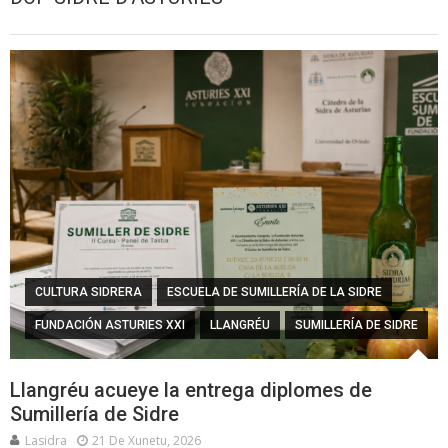
CULTURA SIDRERA
ESCUELA DE SUMILLERÍA DE LA SIDRE
FUNDACIÓN ASTURIES XXI
LLANGRÉU
SUMILLERÍA DE SIDRE
Llangréu acueye la entrega diplomes de
Sumillería de Sidre
Lasidra
21 De Xunetu, 2026