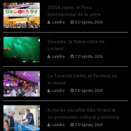
SISGAJapan, el focu
internacional de la sidre
Lasidra
8 D'agostu, 2026
Eluveitie: la llume celta de
Lorient
Lasidra
7 D'agostu, 2026
La Taverne Celte, el festival na
to mesa
Lasidra
5 D'agostu, 2026
Asturies perafita n’An Oriant la
so promoción cultural y turística
Lasidra
3 D'agostu, 2026