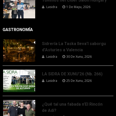
Tuvimos nel Cider Salon Hungary
Lasidra
1 De Mayu, 2026
GASTRONOMÍA
Sidrería La Taska lleva’l saborgu
d’Asturies a Valencia
Lasidra
30 De Xunu, 2026
LA SIDRA DE XUNU’26 (Nb. 266)
Lasidra
25 De Xunu, 2026
¿Qué tal una fabada n’El Rincón
de Adi?