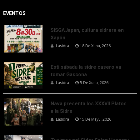
EVENTOS
SISGAJapan, cultura sidrera en
Xapón
Lasidra
18 De Xunu, 2026
Esti sábadu la sidre casero va
tomar Gascona
Lasidra
5 De Xunu, 2026
Nava presenta los XXXVII Platos
a la Sidre
Lasidra
15 De Mayu, 2026