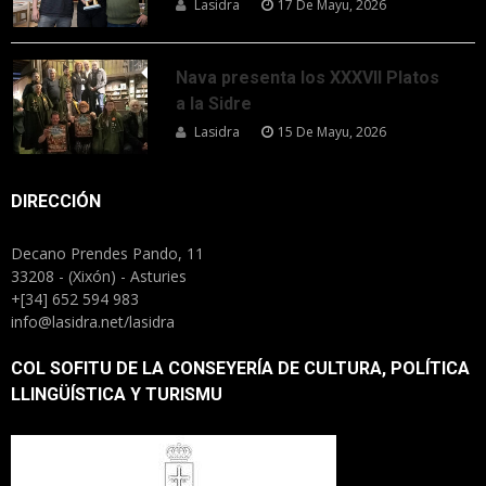
Lasidra
17 De Mayu, 2026
Nava presenta los XXXVII Platos
a la Sidre
Lasidra
15 De Mayu, 2026
DIRECCIÓN
Decano Prendes Pando, 11
33208 - (Xixón) - Asturies
+[34] 652 594 983
info@lasidra.net/lasidra
COL SOFITU DE LA CONSEYERÍA DE CULTURA, POLÍTICA
LLINGÜÍSTICA Y TURISMU