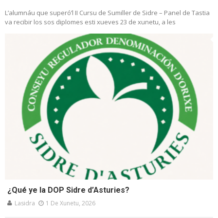
L’alumnáu que superó’l II Cursu de Sumiller de Sidre – Panel de Tastia
va recibir los sos diplomes esti xueves 23 de xunetu, a les
¿Qué ye la DOP Sidre d’Asturies?
Lasidra
1 De Xunetu, 2026