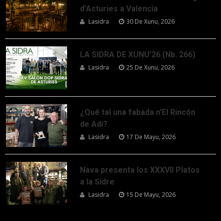
d’Asturies a Valencia
Lasidra
30 De Xunu, 2026
LA SIDRA DE XUNU’26 (Nb. 266)
Lasidra
25 De Xunu, 2026
¿Qué tal una fabada n’El Rincón
de Adi?
Lasidra
17 De Mayu, 2026
Nava presenta los XXXVII Platos
a la Sidre
Lasidra
15 De Mayu, 2026