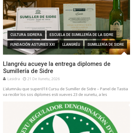
CULTURA SIDRERA
ESCUELA DE SUMILLERÍA DE LA SIDRE
FUNDACIÓN ASTURIES XXI
LLANGRÉU
SUMILLERÍA DE SIDRE
Llangréu acueye la entrega diplomes de
Sumillería de Sidre
Lasidra
21 De Xunetu, 2026
L’alumnáu que superó’l II Cursu de Sumiller de Sidre – Panel de Tastia
va recibir los sos diplomes esti xueves 23 de xunetu, a les