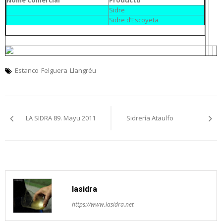
Nome Comercial
Productu
Sidre
Sidre d’Escoyeta
Estanco
Felguera
Llangréu
Navegación
LA SIDRA 89. Mayu 2011
Sidrería Ataulfo
pelos
artículos
lasidra
https://www.lasidra.net