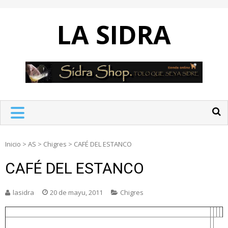
Skip
to
LA SIDRA
content
Inicio
>
AS
>
Chigres
>
CAFÉ DEL ESTANCO
CAFÉ DEL ESTANCO
lasidra
20 de mayu, 2011
Chigres