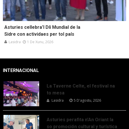
Asturies cellebra’l Díi Mundial de la
Sidre con actividaes per tol país
Lasidra
1 De Xunu, 2026
INTERNACIONAL
La Taverne Celte, el festival na
to mesa
Lasidra
5 D'agostu, 2026
Asturies perafita n’An Oriant la
so promoción cultural y turística