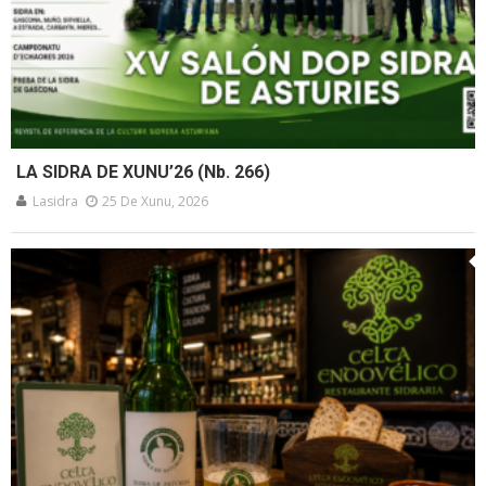
LA SIDRA DE XUNU’26 (Nb. 266)
Lasidra
25 De Xunu, 2026