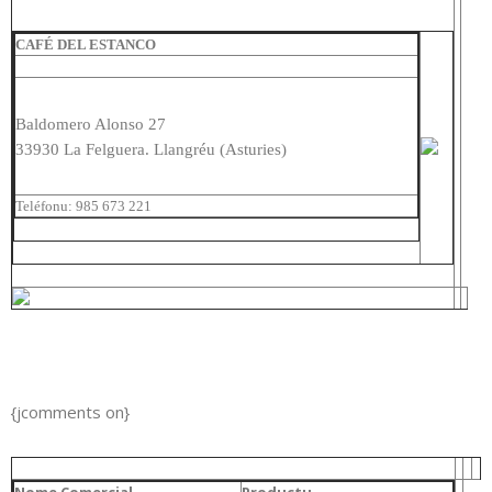
CAFÉ DEL ESTANCO
Baldomero Alonso 27
33930 La Felguera. Llangréu (Asturies)
Teléfonu: 985 673 221
{jcomments on}