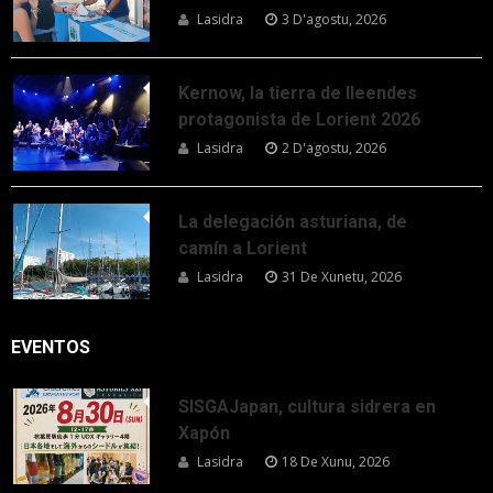
Lasidra
3 D'agostu, 2026
Kernow, la tierra de lleendes
protagonista de Lorient 2026
Lasidra
2 D'agostu, 2026
La delegación asturiana, de
camín a Lorient
Lasidra
31 De Xunetu, 2026
EVENTOS
SISGAJapan, cultura sidrera en
Xapón
Lasidra
18 De Xunu, 2026