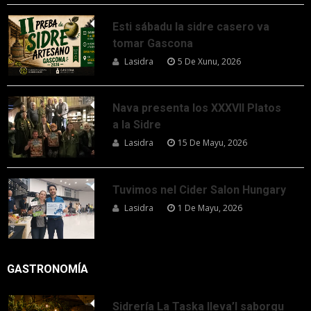
Esti sábadu la sidre casero va
tomar Gascona
Lasidra
5 De Xunu, 2026
Nava presenta los XXXVII Platos
a la Sidre
Lasidra
15 De Mayu, 2026
Tuvimos nel Cider Salon Hungary
Lasidra
1 De Mayu, 2026
GASTRONOMÍA
Sidrería La Taska lleva’l saborgu