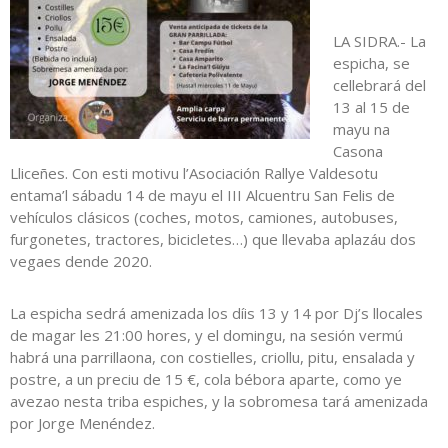
LA SIDRA.- La
espicha, se
cellebrará del
13 al 15 de
mayu na
Casona
Lliceñes. Con esti motivu l’Asociación Rallye Valdesotu
entama’l sábadu 14 de mayu el III Alcuentru San Felis de
vehículos clásicos (coches, motos, camiones, autobuses,
furgonetes, tractores, bicicletes…) que llevaba aplazáu dos
vegaes dende 2020.
La espicha sedrá amenizada los díis 13 y 14 por Dj’s llocales
de magar les 21:00 hores, y el domingu, na sesión vermú
habrá una parrillaona, con costielles, criollu, pitu, ensalada y
postre, a un preciu de 15 €, cola bébora aparte, como ye
avezao nesta triba espiches, y la sobromesa tará amenizada
por Jorge Menéndez.