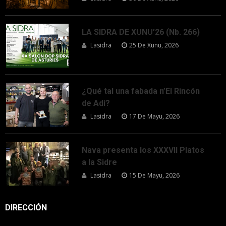
LA SIDRA DE XUNU’26 (Nb. 266)
Lasidra
25 De Xunu, 2026
¿Qué tal una fabada n’El Rincón
de Adi?
Lasidra
17 De Mayu, 2026
Nava presenta los XXXVII Platos
a la Sidre
Lasidra
15 De Mayu, 2026
DIRECCIÓN