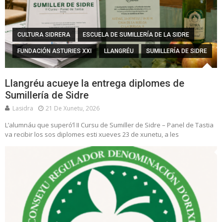
CULTURA SIDRERA
ESCUELA DE SUMILLERÍA DE LA SIDRE
FUNDACIÓN ASTURIES XXI
LLANGRÉU
SUMILLERÍA DE SIDRE
Llangréu acueye la entrega diplomes de
Sumillería de Sidre
Lasidra
21 De Xunetu, 2026
L’alumnáu que superó’l II Cursu de Sumiller de Sidre – Panel de Tastia
va recibir los sos diplomes esti xueves 23 de xunetu, a les