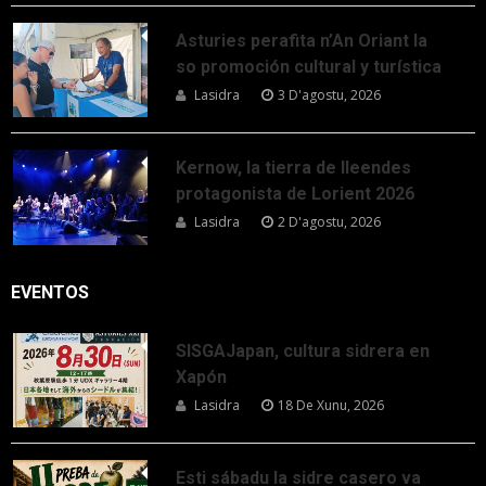
Asturies perafita n’An Oriant la
so promoción cultural y turística
Lasidra
3 D'agostu, 2026
Kernow, la tierra de lleendes
protagonista de Lorient 2026
Lasidra
2 D'agostu, 2026
EVENTOS
SISGAJapan, cultura sidrera en
Xapón
Lasidra
18 De Xunu, 2026
Esti sábadu la sidre casero va