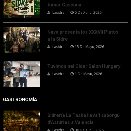
tomar Gascona
Lasidra
5 De Xunu, 2026
Nava presenta los XXXVII Platos
a la Sidre
Lasidra
15 De Mayu, 2026
Tuvimos nel Cider Salon Hungary
Lasidra
1 De Mayu, 2026
GASTRONOMÍA
Sidrería La Taska lleva’l saborgu
d’Asturies a Valencia
Lasidra
30 De Xunu, 2026