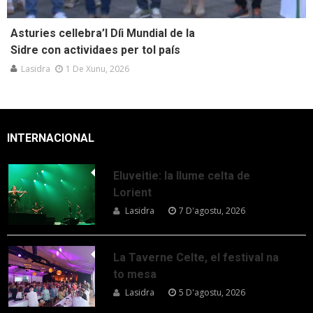
Asturies cellebra’l Díi Mundial de la
Sidre con actividaes per tol país
Lasidra
1 De Xunu, 2026
INTERNACIONAL
Eluveitie: la llume celta de
Lorient
Lasidra
7 D'agostu, 2026
La Taverne Celte, el festival na
to mesa
Lasidra
5 D'agostu, 2026