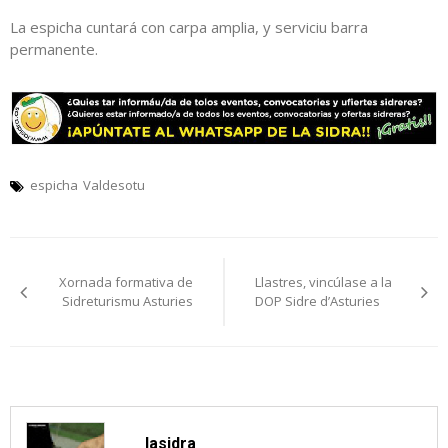
La espicha cuntará con carpa amplia, y serviciu barra
permanente.
espicha
Valdesotu
Navegación
Xornada formativa de
Llastres, vincúlase a la
pelos
Sidreturismu Asturies
DOP Sidre d’Asturies
artículos
lasidra