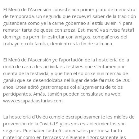
El Menú de l’Ascensión consiste nun primer platu de menestra
de temporada. Un segundu que recueye’l saber de la tradición
guisandera como ye la carne gobernao al estilu uvieín. Y para
rematar tarta de quesu con zreza. Esti menú va sirvise fasta’l
domingu pa permitir esfrutar con amigos, compañeros del
trabayu o cola familia, demientres la fin de selmana.
El Menú de l’Ascensión ye l’aportación de la hostelería de la
ciudá de cara a les actividaes festives que s’entamen por
cuenta de la festividá, y que tien el so orixe nun mercáu de
ganáu que se desendolcaba nel llugar dende fai más de 200
años. Otea editó gastromapes col allugamientu de tolos
participantes. Amás, tamién pueden consultase na web:
www.escapadaasturias.com.
La hostelería d’Uviéu cumple escrupulosamente les midíes de
prevención de la Covid-19 y los sos establecimientos son
seguros. Pue haber fasta 6 comensales per mesa tantu
n’interior como en terraces y síguense rigorosamente les