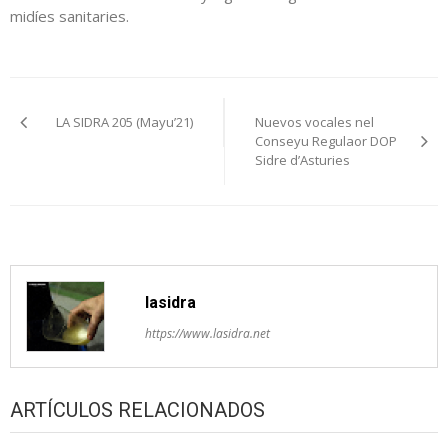
midíes sanitaries.
Navegación
LA SIDRA 205 (Mayu’21)
Nuevos vocales nel
pelos
Conseyu Regulaor DOP
Sidre d’Asturies
artículos
lasidra
https://www.lasidra.net
ARTÍCULOS RELACIONADOS