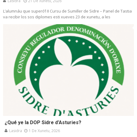
Lasidra
21 De Xunetu, 2026
L’alumnáu que superó’l II Cursu de Sumiller de Sidre – Panel de Tastia
va recibir los sos diplomes esti xueves 23 de xunetu, a les
¿Qué ye la DOP Sidre d’Asturies?
Lasidra
1 De Xunetu, 2026