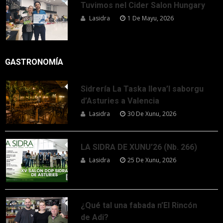
Tuvimos nel Cider Salon Hungary
Lasidra
1 De Mayu, 2026
GASTRONOMÍA
Sidrería La Taska lleva’l saborgu
d’Asturies a Valencia
Lasidra
30 De Xunu, 2026
LA SIDRA DE XUNU’26 (Nb. 266)
Lasidra
25 De Xunu, 2026
¿Qué tal una fabada n’El Rincón
de Adi?