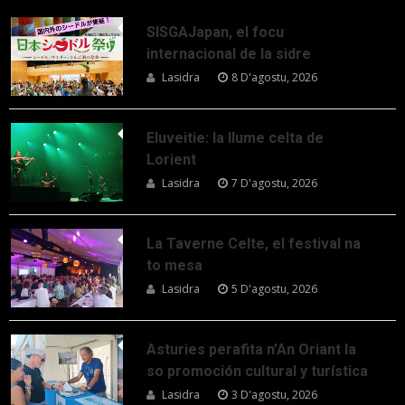
SISGAJapan, el focu
internacional de la sidre
Lasidra
8 D'agostu, 2026
Eluveitie: la llume celta de
Lorient
Lasidra
7 D'agostu, 2026
La Taverne Celte, el festival na
to mesa
Lasidra
5 D'agostu, 2026
Asturies perafita n’An Oriant la
so promoción cultural y turística
Lasidra
3 D'agostu, 2026