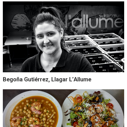
Begoña Gutiérrez, Llagar L’Allume