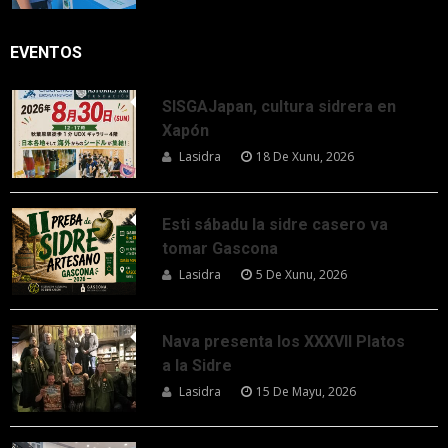
EVENTOS
SISGAJapan, cultura sidrera en
Xapón
Lasidra
18 De Xunu, 2026
Esti sábadu la sidre casero va
tomar Gascona
Lasidra
5 De Xunu, 2026
Nava presenta los XXXVII Platos
a la Sidre
Lasidra
15 De Mayu, 2026