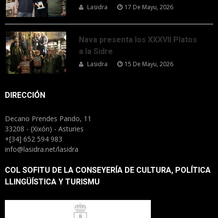
Lasidra
17 De Mayu, 2026
Nava presenta los XXXVII Platos
a la Sidre
Lasidra
15 De Mayu, 2026
DIRECCIÓN
Decano Prendes Pando, 11
33208 - (Xixón) - Asturies
+[34] 652 594 983
info@lasidra.net/lasidra
COL SOFITU DE LA CONSEYERÍA DE CULTURA, POLÍTICA
LLINGÜÍSTICA Y TURISMU