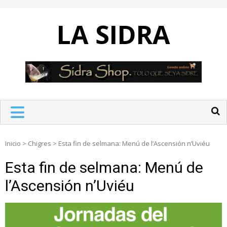
Skip
to
LA SIDRA
content
Inicio
>
Chigres
>
Esta fin de selmana: Menú de l’Ascensión n’Uviéu
Esta fin de selmana: Menú de
l’Ascensión n’Uviéu