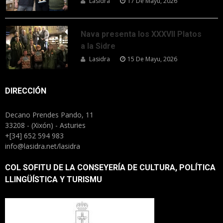
Lasidra
17 De Mayu, 2026
Nava presenta los XXXVII Platos
a la Sidre
Lasidra
15 De Mayu, 2026
DIRECCIÓN
Decano Prendes Pando, 11
33208 - (Xixón) - Asturies
+[34] 652 594 983
info@lasidra.net/lasidra
COL SOFITU DE LA CONSEYERÍA DE CULTURA, POLÍTICA
LLINGÜÍSTICA Y TURISMU