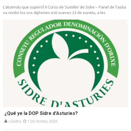
L’alumnáu que superó’l II Cursu de Sumiller de Sidre – Panel de Tastia
va recibir los sos diplomes esti xueves 23 de xunetu, a les
¿Qué ye la DOP Sidre d’Asturies?
Lasidra
1 De Xunetu, 2026