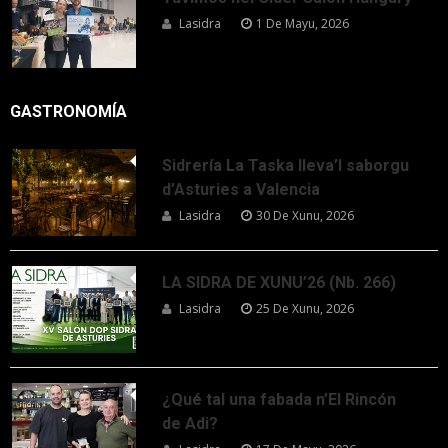
Lasidra
1 De Mayu, 2026
GASTRONOMÍA
Sidrería La Taska lleva’l saborgu
d’Asturies a Valencia
Lasidra
30 De Xunu, 2026
LA SIDRA DE XUNU’26 (Nb. 266)
Lasidra
25 De Xunu, 2026
¿Qué tal una fabada n’El Rincón
de Adi?