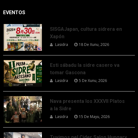
EVENTOS
SISGAJapan, cultura sidrera en
Xapón
Lasidra
18 De Xunu, 2026
Esti sábadu la sidre casero va
tomar Gascona
Lasidra
5 De Xunu, 2026
Nava presenta los XXXVII Platos
a la Sidre
Lasidra
15 De Mayu, 2026
Tuvimos nel Cider Salon Hungary