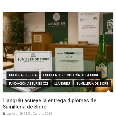
CULTURA SIDRERA
ESCUELA DE SUMILLERÍA DE LA SIDRE
FUNDACIÓN ASTURIES XXI
LLANGRÉU
SUMILLERÍA DE SIDRE
Llangréu acueye la entrega diplomes de
Sumillería de Sidre
Lasidra
21 De Xunetu, 2026