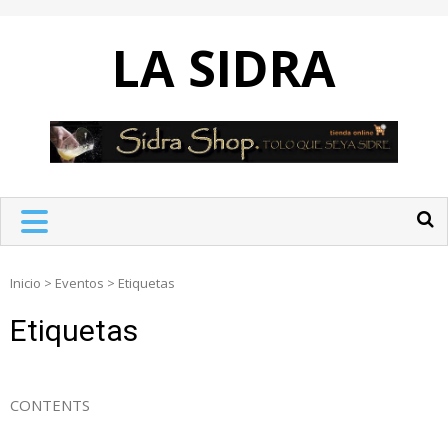
Skip
to
LA SIDRA
content
Inicio
>
Eventos
>
Etiquetas
Etiquetas
CONTENTS