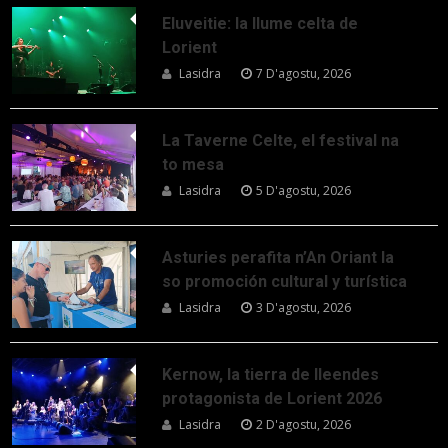
Eluveitie: la llume celta de
Lorient
Lasidra
7 D'agostu, 2026
La Taverne Celte, el festival na
to mesa
Lasidra
5 D'agostu, 2026
Asturies perafita n’An Oriant la
so promoción cultural y turística
Lasidra
3 D'agostu, 2026
Kernow, la tierra de lleendes
protagonista de Lorient 2026
Lasidra
2 D'agostu, 2026