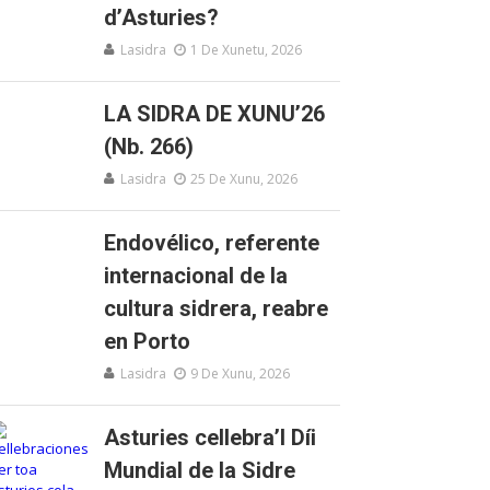
d’Asturies?
Lasidra
1 De Xunetu, 2026
LA SIDRA DE XUNU’26
(Nb. 266)
Lasidra
25 De Xunu, 2026
Endovélico, referente
internacional de la
cultura sidrera, reabre
en Porto
Lasidra
9 De Xunu, 2026
Asturies cellebra’l Díi
Mundial de la Sidre