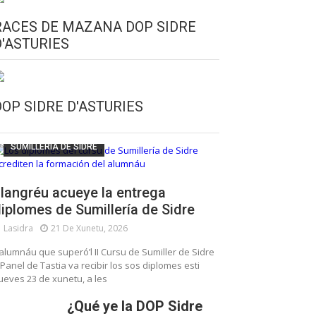
RACES DE MAZANA DOP SIDRE
D'ASTURIES
CULTURA SIDRERA
ESCUELA DE SUMILLERÍA DE LA SIDRE
DOP SIDRE D'ASTURIES
FUNDACIÓN ASTURIES XXI
LLANGRÉU
SUMILLERÍA DE SIDRE
langréu acueye la entrega
iplomes de Sumillería de Sidre
Lasidra
21 De Xunetu, 2026
’alumnáu que superó’l II Cursu de Sumiller de Sidre
 Panel de Tastia va recibir los sos diplomes esti
ueves 23 de xunetu, a les
¿Qué ye la DOP Sidre