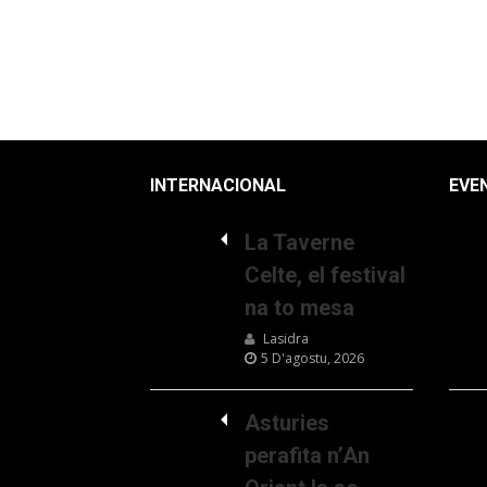
INTERNACIONAL
EVE
La Taverne
Celte, el festival
na to mesa
Lasidra
5 D'agostu, 2026
Asturies
perafita n’An