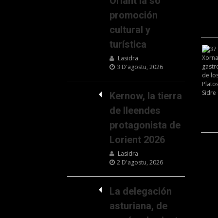
Oriant la so
promoción
cultural y
turística
Lasidra
3 D'agostu, 2026
Kernow, la tierra
de lleendes
protagonista de
Lorient 2026
Lasidra
2 D'agostu, 2026
La delegación
asturiana, de