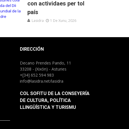
con actividaes per tol
país
Lasidra
1 De Xunu, 2026
DIRECCIÓN
Decano Prendes Pando, 11
33208 - (Xixón) - Asturies
+[34] 652 594 983
info@lasidra.net/lasidra
COL SOFITU DE LA CONSEYERÍA
DE CULTURA, POLÍTICA
LLINGÜÍSTICA Y TURISMU