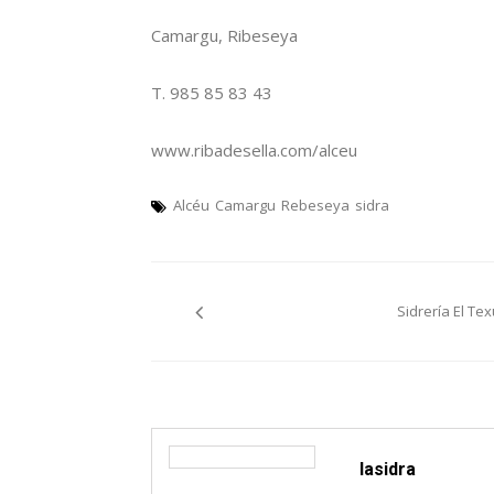
Camargu, Ribeseya
T. 985 85 83 43
www.ribadesella.com/alceu
Alcéu
Camargu
Rebeseya
sidra
Navegación
Sidrería El Tex
pelos
artículos
lasidra