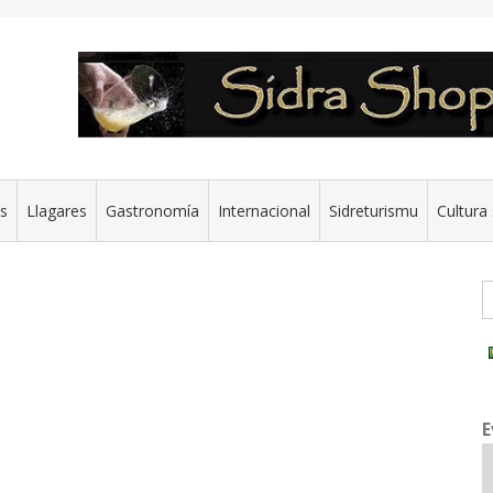
es
Llagares
Gastronomía
Internacional
Sidreturismu
Cultura 
G
E