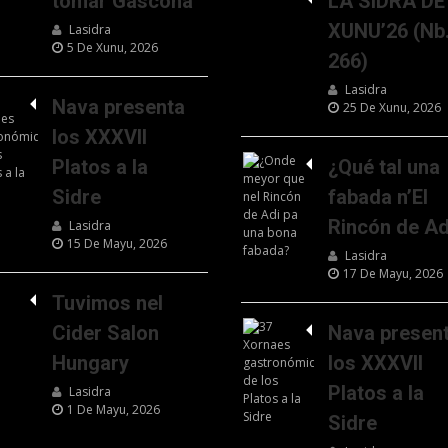
tomar Gascona
LA SIDRA DE
XUNU’26 (Nb
Lasidra
5 De Xunu, 2026
266)
Lasidra
Nava presenta
25 De Xunu, 2026
los XXXVII
Platos a la
¿Qué tal una
Sidre
fabada n’El
Rincón de Ad
Lasidra
15 De Mayu, 2026
Lasidra
17 De Mayu, 2026
Tuvimos nel
Cider Salon
Nava presen
Hungary
los XXXVII
Platos a la
Lasidra
1 De Mayu, 2026
Sidre