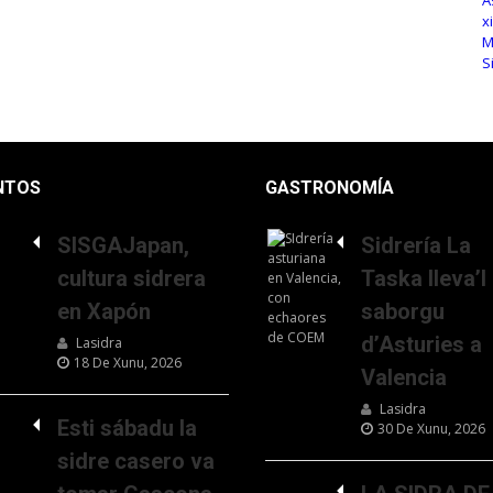
NTOS
GASTRONOMÍA
SISGAJapan,
Sidrería La
cultura sidrera
Taska lleva’l
en Xapón
saborgu
d’Asturies a
Lasidra
18 De Xunu, 2026
Valencia
Lasidra
Esti sábadu la
30 De Xunu, 2026
sidre casero va