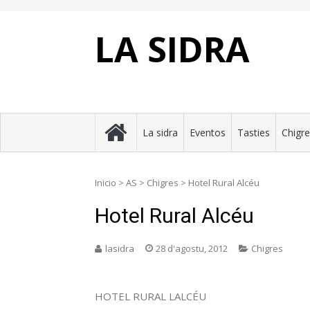
Skip
to
content
LA SIDRA
La sidra
Eventos
Tasties
Chigr
Inicio
>
AS
>
Chigres
>
Hotel Rural Alcéu
Hotel Rural Alcéu
lasidra
28 d'agostu, 2012
Chigres
HOTEL RURAL LALCÉU