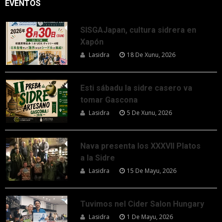
EVENTOS
SISGAJapan, cultura sidrera en
Xapón
Lasidra
18 De Xunu, 2026
Esti sábadu la sidre casero va
tomar Gascona
Lasidra
5 De Xunu, 2026
Nava presenta los XXXVII Platos
a la Sidre
Lasidra
15 De Mayu, 2026
Tuvimos nel Cider Salon Hungary
Lasidra
1 De Mayu, 2026