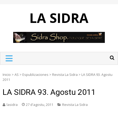
Skip
to
LA SIDRA
content
Inicio
>
AS
>
Espublizaciones
>
Revista La Sidra
>
LA SIDRA 93. Agostu
2011
LA SIDRA 93. Agostu 2011
lasidra
27 d'agostu, 2011
Revista La Sidra