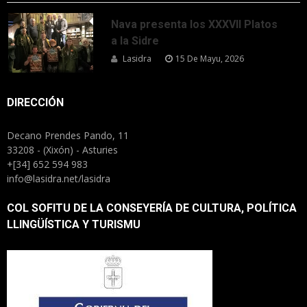
Nava presenta los XXXVII Platos
a la Sidre
Lasidra
15 De Mayu, 2026
DIRECCIÓN
Decano Prendes Pando, 11
33208 - (Xixón) - Asturies
+[34] 652 594 983
info@lasidra.net/lasidra
COL SOFITU DE LA CONSEYERÍA DE CULTURA, POLÍTICA
LLINGÜÍSTICA Y TURISMU