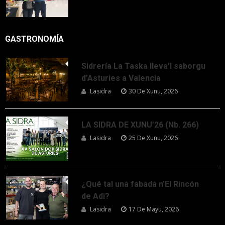
GASTRONOMÍA
Sidrería La Taska lleva’l saborgu
d’Asturies a Valencia
Lasidra
30 De Xunu, 2026
LA SIDRA DE XUNU’26 (Nb. 266)
Lasidra
25 De Xunu, 2026
¿Qué tal una fabada n’El Rincón
de Adi?
Lasidra
17 De Mayu, 2026