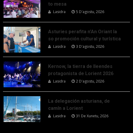
to mesa
Lasidra
5 D'agostu, 2026
Asturies perafita n’An Oriant la
so promoción cultural y turística
Lasidra
3 D'agostu, 2026
Kernow, la tierra de lleendes
protagonista de Lorient 2026
Lasidra
2 D'agostu, 2026
La delegación asturiana, de
camín a Lorient
Lasidra
31 De Xunetu, 2026