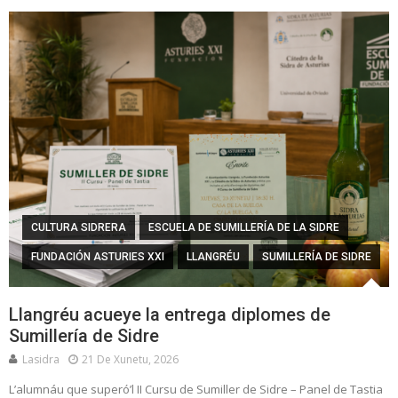
CULTURA SIDRERA
ESCUELA DE SUMILLERÍA DE LA SIDRE
FUNDACIÓN ASTURIES XXI
LLANGRÉU
SUMILLERÍA DE SIDRE
Llangréu acueye la entrega diplomes de
Sumillería de Sidre
Lasidra
21 De Xunetu, 2026
L’alumnáu que superó’l II Cursu de Sumiller de Sidre – Panel de Tastia