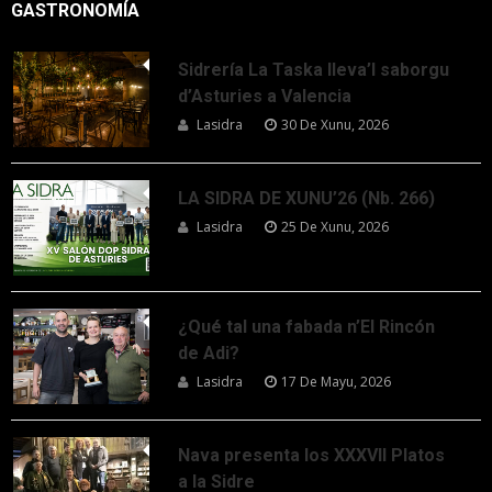
GASTRONOMÍA
Sidrería La Taska lleva’l saborgu
d’Asturies a Valencia
Lasidra
30 De Xunu, 2026
LA SIDRA DE XUNU’26 (Nb. 266)
Lasidra
25 De Xunu, 2026
¿Qué tal una fabada n’El Rincón
de Adi?
Lasidra
17 De Mayu, 2026
Nava presenta los XXXVII Platos
a la Sidre