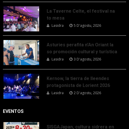
La Taverne Celte, el festival na
to mesa
Lasidra
5 D'agostu, 2026
Asturies perafita n’An Oriant la
so promoción cultural y turística
Lasidra
3 D'agostu, 2026
Kernow, la tierra de lleendes
protagonista de Lorient 2026
Lasidra
2 D'agostu, 2026
EVENTOS
SISGAJapan, cultura sidrera en