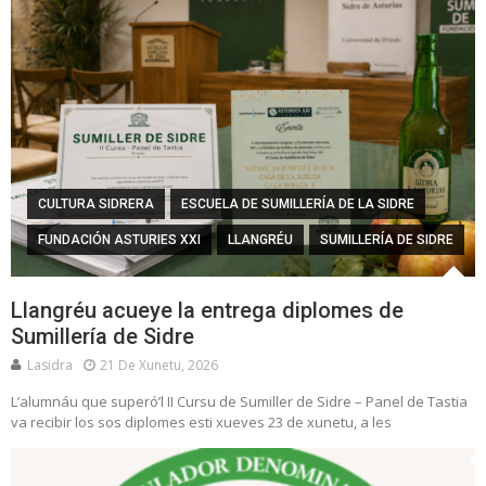
CULTURA SIDRERA
ESCUELA DE SUMILLERÍA DE LA SIDRE
FUNDACIÓN ASTURIES XXI
LLANGRÉU
SUMILLERÍA DE SIDRE
Llangréu acueye la entrega diplomes de
Sumillería de Sidre
Lasidra
21 De Xunetu, 2026
L’alumnáu que superó’l II Cursu de Sumiller de Sidre – Panel de Tastia
va recibir los sos diplomes esti xueves 23 de xunetu, a les