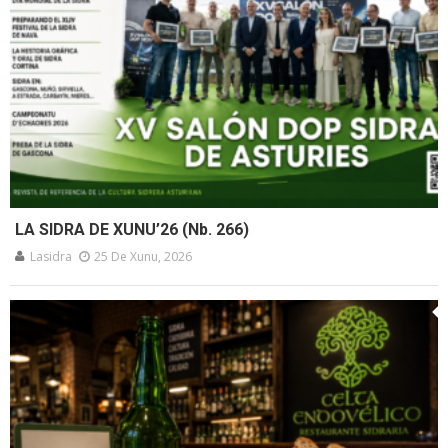
LA SIDRA DE XUNU’26 (Nb. 266)
Lasidra
25 De Xunu, 2026