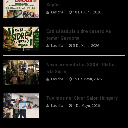
Xapón
Lasidra
18 De Xunu, 2026
Esti sábadu la sidre casero va
tomar Gascona
Lasidra
5 De Xunu, 2026
Nava presenta los XXXVII Platos
a la Sidre
Lasidra
15 De Mayu, 2026
Tuvimos nel Cider Salon Hungary
Lasidra
1 De Mayu, 2026