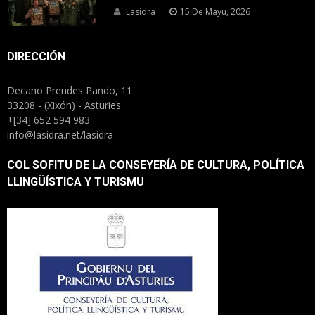
Lasidra
15 De Mayu, 2026
DIRECCIÓN
Decano Prendes Pando, 11
33208 - (Xixón) - Asturies
+[34] 652 594 983
info@lasidra.net/lasidra
COL SOFITU DE LA CONSEYERÍA DE CULTURA, POLÍTICA
LLINGÜÍSTICA Y TURISMU