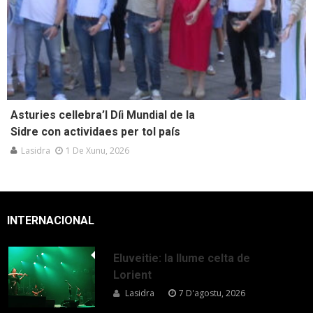
Asturies cellebra’l Díi Mundial de la
Sidre con actividaes per tol país
Lasidra
1 De Xunu, 2026
INTERNACIONAL
Eluveitie: la llume celta de
Lorient
Lasidra
7 D'agostu, 2026