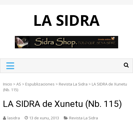
Skip
to
LA SIDRA
content
Inicio
>
AS
>
Espublizaciones
>
Revista La Sidra
>
LA SIDRA de Xunetu
(Nb. 115)
LA SIDRA de Xunetu (Nb. 115)
lasidra
13 de xunu, 2013
Revista La Sidra