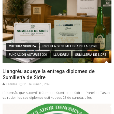
CULTURA SIDRERA
ESCUELA DE SUMILLERÍA DE LA SIDRE
FUNDACIÓN ASTURIES XXI
LLANGRÉU
SUMILLERÍA DE SIDRE
Llangréu acueye la entrega diplomes de
Sumillería de Sidre
Lasidra
21 De Xunetu, 2026
L’alumnáu que superó’l II Cursu de Sumiller de Sidre – Panel de Tastia
va recibir los sos diplomes esti xueves 23 de xunetu, a les