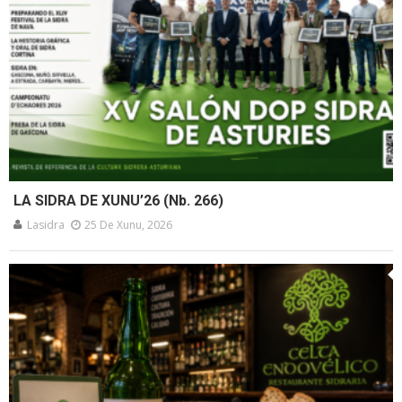
LA SIDRA DE XUNU’26 (Nb. 266)
Lasidra
25 De Xunu, 2026