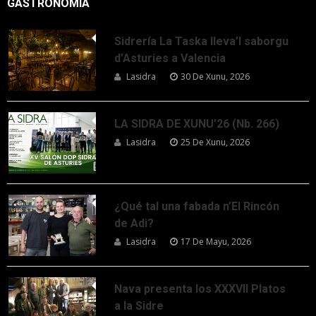
GASTRONOMÍA
Sidrería La Taska lleva’l saborgu
d’Asturies a Valencia
Lasidra
30 De Xunu, 2026
LA SIDRA DE XUNU’26 (Nb. 266)
Lasidra
25 De Xunu, 2026
¿Qué tal una fabada n’El Rincón
de Adi?
Lasidra
17 De Mayu, 2026
Nava presenta los XXXVII Platos
a la Sidre