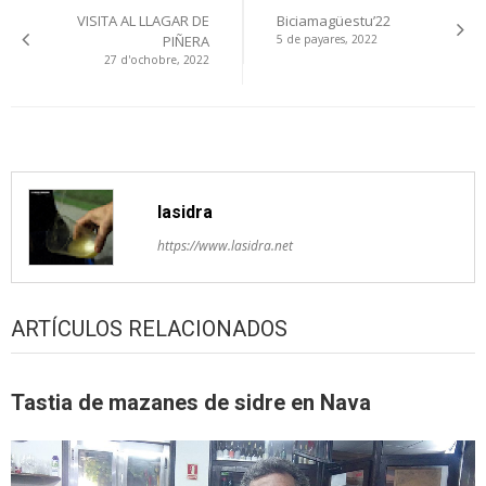
VISITA AL LLAGAR DE
Biciamagüestu’22
pelos
PIÑERA
5 de payares, 2022
27 d'ochobre, 2022
artículos
lasidra
https://www.lasidra.net
ARTÍCULOS RELACIONADOS
Tastia de mazanes de sidre en Nava