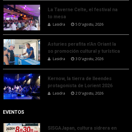
La Taverne Celte, el festival na
to mesa
Lasidra
5 D'agostu, 2026
Asturies perafita n’An Oriant la
so promoción cultural y turística
Lasidra
3 D'agostu, 2026
Kernow, la tierra de lleendes
protagonista de Lorient 2026
Lasidra
2 D'agostu, 2026
EVENTOS
SISGAJapan, cultura sidrera en