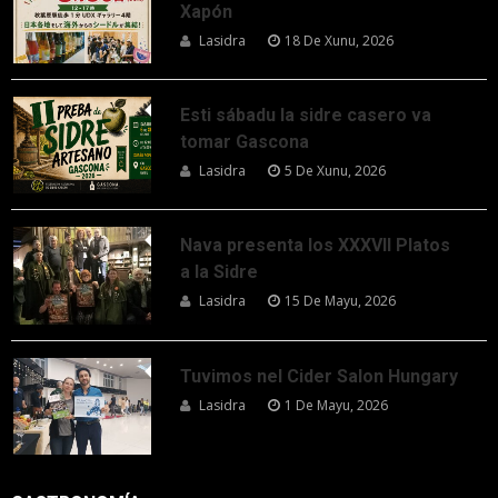
Xapón
Lasidra
18 De Xunu, 2026
Esti sábadu la sidre casero va
tomar Gascona
Lasidra
5 De Xunu, 2026
Nava presenta los XXXVII Platos
a la Sidre
Lasidra
15 De Mayu, 2026
Tuvimos nel Cider Salon Hungary
Lasidra
1 De Mayu, 2026