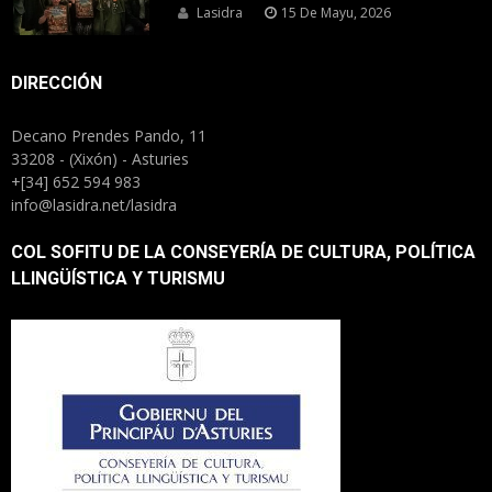
Lasidra
15 De Mayu, 2026
DIRECCIÓN
Decano Prendes Pando, 11
33208 - (Xixón) - Asturies
+[34] 652 594 983
info@lasidra.net/lasidra
COL SOFITU DE LA CONSEYERÍA DE CULTURA, POLÍTICA
LLINGÜÍSTICA Y TURISMU