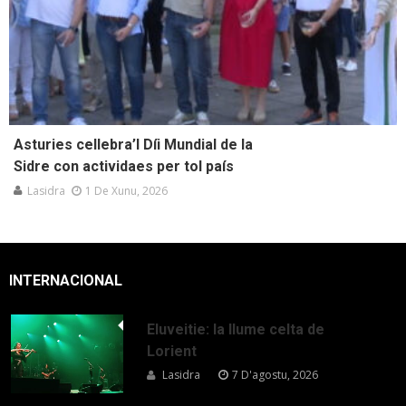
Asturies cellebra’l Díi Mundial de la
Sidre con actividaes per tol país
Lasidra
1 De Xunu, 2026
INTERNACIONAL
Eluveitie: la llume celta de
Lorient
Lasidra
7 D'agostu, 2026