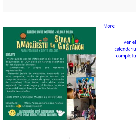
about
More
{title}
Ver el
calendariu
completu
Navegación