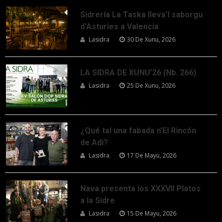
Sidrería La Taska lleva’l saborgu
d’Asturies a Valencia
Lasidra
30 De Xunu, 2026
LA SIDRA DE XUNU’26 (Nb. 266)
Lasidra
25 De Xunu, 2026
¿Qué tal una fabada n’El Rincón
de Adi?
Lasidra
17 De Mayu, 2026
Nava presenta los XXXVII Platos
a la Sidre
Lasidra
15 De Mayu, 2026