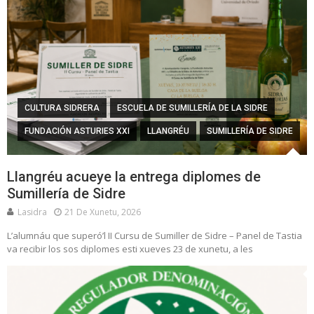
CULTURA SIDRERA
ESCUELA DE SUMILLERÍA DE LA SIDRE
FUNDACIÓN ASTURIES XXI
LLANGRÉU
SUMILLERÍA DE SIDRE
Llangréu acueye la entrega diplomes de
Sumillería de Sidre
Lasidra
21 De Xunetu, 2026
L’alumnáu que superó’l II Cursu de Sumiller de Sidre – Panel de Tastia
va recibir los sos diplomes esti xueves 23 de xunetu, a les