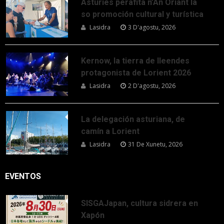
Asturies perafita n’An Oriant la
so promoción cultural y turística
Lasidra
3 D'agostu, 2026
Kernow, la tierra de lleendes
protagonista de Lorient 2026
Lasidra
2 D'agostu, 2026
La delegación asturiana, de
camín a Lorient
Lasidra
31 De Xunetu, 2026
EVENTOS
SISGAJapan, cultura sidrera en
Xapón