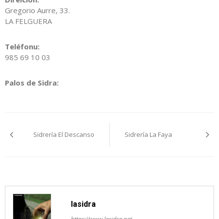
Gregorio Aurre, 33.
LA FELGUERA
Teléfonu:
985 69 10 03
Palos de Sidra:
Navegación
Sidrería El Descanso
Sidrería La Faya
pelos
artículos
lasidra