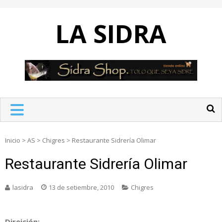
Skip
to
LA SIDRA
content
Inicio
>
AS
>
Chigres
>
Restaurante Sidrería Olimar
Restaurante Sidrería Olimar
lasidra
13 de setiembre, 2010
Chigres
Direición: