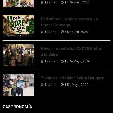
Lasidra
18 De Xunu, 2026
Esti sábadu la sidre casero va
tomar Gascona
Lasidra
5 De Xunu, 2026
Nava presenta los XXXVII Platos
a la Sidre
Lasidra
15 De Mayu, 2026
Tuvimos nel Cider Salon Hungary
Lasidra
1 De Mayu, 2026
GASTRONOMÍA