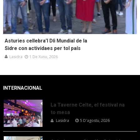
Asturies cellebra’l Díi Mundial de la
Sidre con actividaes per tol país
Lasidra
1 De Xunu, 2026
INTERNACIONAL
La Taverne Celte, el festival na
to mesa
Lasidra
5 D'agostu, 2026