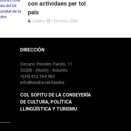
con actividaes per tol
país
Lasidra
1 De Xunu, 2026
DIRECCIÓN
Decano Prendes Pando, 11
33208 - (Xixón) - Asturies
+[34] 652 594 983
info@lasidra.net/lasidra
COL SOFITU DE LA CONSEYERÍA
DE CULTURA, POLÍTICA
LLINGÜÍSTICA Y TURISMU