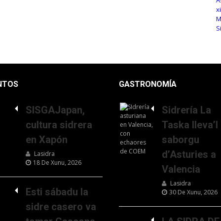
NTOS
GASTRONOMÍA
SISGAJapan,
Sidrería La
cultura sidrera
Taska lleva’l
en Xapón
saborgu
d’Asturies a
Lasidra
18 De Xunu, 2026
Valencia
Lasidra
Esti sábadu la
30 De Xunu, 2026
sidre casero va