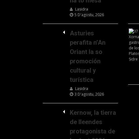
na to mesa
Lasidra
5 D'agostu, 2026
Asturies
perafita n’An
Oriant la so
promoción
cultural y
turística
Lasidra
3 D'agostu, 2026
Kernow, la tierra
de lleendes
protagonista de