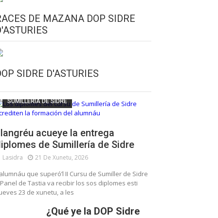
RACES DE MAZANA DOP SIDRE
D'ASTURIES
CULTURA SIDRERA
ESCUELA DE SUMILLERÍA DE LA SIDRE
DOP SIDRE D'ASTURIES
FUNDACIÓN ASTURIES XXI
LLANGRÉU
SUMILLERÍA DE SIDRE
langréu acueye la entrega
iplomes de Sumillería de Sidre
Lasidra
21 De Xunetu, 2026
’alumnáu que superó’l II Cursu de Sumiller de Sidre
 Panel de Tastia va recibir los sos diplomes esti
ueves 23 de xunetu, a les
¿Qué ye la DOP Sidre