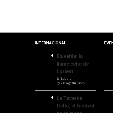
INTERNACIONAL
EVE
Eluveitie: la
llume celta de
Lorient
Lasidra
7 D'agostu, 2026
La Taverne
Celte, el festival