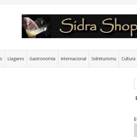
es
Llagares
Gastronomía
Internacional
Sidreturismu
Cultura 
G
E