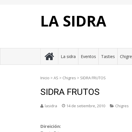
Skip
to
content
LA SIDRA
La sidra
Eventos
Tasties
Chigr
Inicio
>
AS
>
Chigres
>
SIDRA FRUTOS
SIDRA FRUTOS
lasidra
14 de setiembre, 2010
Chigres
Direición: