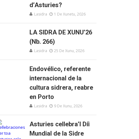
d’Asturies?
Lasidra
1 De Xunetu, 2026
LA SIDRA DE XUNU’26
(Nb. 266)
Lasidra
25 De Xunu, 2026
Endovélico, referente
internacional de la
cultura sidrera, reabre
en Porto
Lasidra
9 De Xunu, 2026
Asturies cellebra’l Díi
Mundial de la Sidre