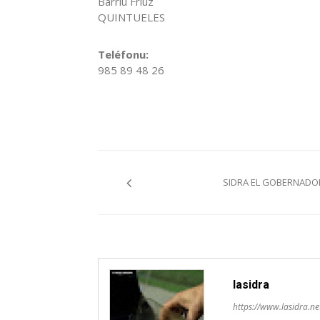
Barriu Friuz
QUINTUELES
Teléfonu:
985 89 48 26
Navegación
SIDRA EL GOBERNADO
pelos
artículos
lasidra
https://www.lasidra.ne