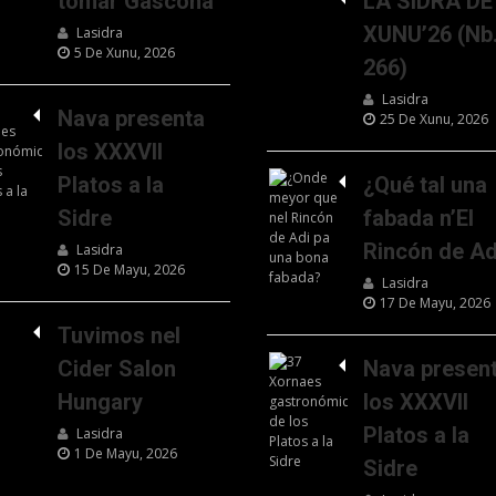
tomar Gascona
LA SIDRA DE
XUNU’26 (Nb
Lasidra
5 De Xunu, 2026
266)
Lasidra
Nava presenta
25 De Xunu, 2026
los XXXVII
Platos a la
¿Qué tal una
Sidre
fabada n’El
Rincón de Ad
Lasidra
15 De Mayu, 2026
Lasidra
17 De Mayu, 2026
Tuvimos nel
Cider Salon
Nava presen
Hungary
los XXXVII
Platos a la
Lasidra
1 De Mayu, 2026
Sidre