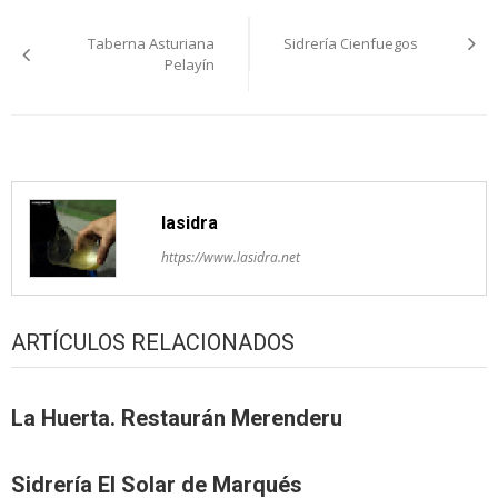
Navegación
Taberna Asturiana
Sidrería Cienfuegos
pelos
Pelayín
artículos
lasidra
https://www.lasidra.net
ARTÍCULOS RELACIONADOS
La Huerta. Restaurán Merenderu
Sidrería El Solar de Marqués