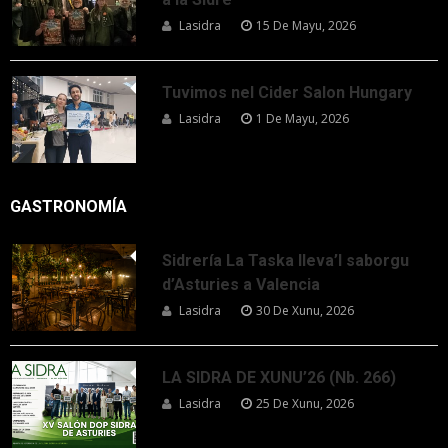
Lasidra
15 De Mayu, 2026
Tuvimos nel Cider Salon Hungary
Lasidra
1 De Mayu, 2026
GASTRONOMÍA
Sidrería La Taska lleva’l saborgu
d’Asturies a Valencia
Lasidra
30 De Xunu, 2026
LA SIDRA DE XUNU’26 (Nb. 266)
Lasidra
25 De Xunu, 2026