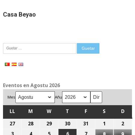
Casa Beyao
Guetar:
Eventos en Agostu 2026
Mes
Añu
LL
LLUNES
M
MARTES
W
MIÉRCOLES
T
XUEVES
F
VIENRES
S
SÁBADU
D
DOM
27
27
28
28
29
29
30
30
31
31
1
1
2
2
de
de
de
de
de
d'agostu,
d'ag
3
3
4
4
5
5
6
6
7
7
8
8
9
9