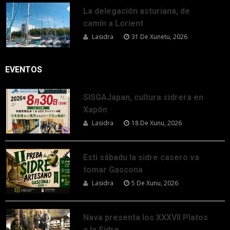
La delegación asturiana, de
camín a Lorient
Lasidra
31 De Xunetu, 2026
EVENTOS
SISGAJapan, cultura sidrera en
Xapón
Lasidra
18 De Xunu, 2026
Esti sábadu la sidre casero va
tomar Gascona
Lasidra
5 De Xunu, 2026
Nava presenta los XXXVII Platos
a la Sidre