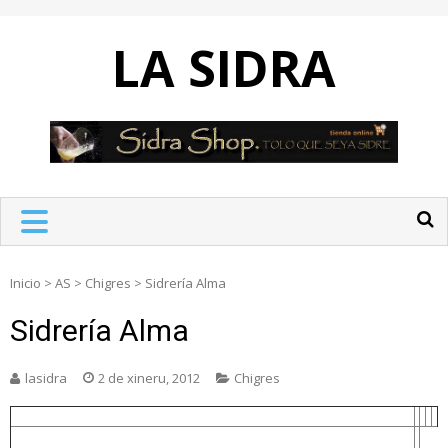
Skip
to
LA SIDRA
content
Inicio
>
AS
>
Chigres
>
Sidrería Alma
Sidrería Alma
lasidra
2 de xineru, 2012
Chigres