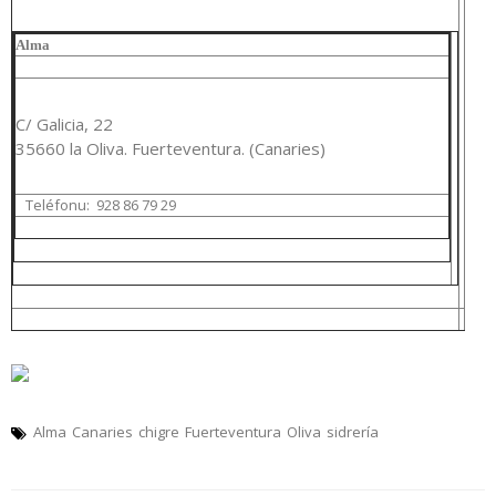
Alma
C/ Galicia, 22
35660 la Oliva. Fuerteventura. (Canaries)
Teléfonu:
928 86 79 29
Alma
Canaries
chigre
Fuerteventura
Oliva
sidrería