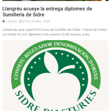
Llangréu acueye la entrega diplomes de
Sumillería de Sidre
Lasidra
21 De Xunetu, 2026
L’alumnáu que superó’l II Cursu de Sumiller de Sidre – Panel de Tastia
va recibir los sos diplomes esti xueves 23 de xunetu, a les