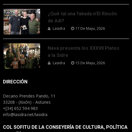
¿Qué tal una fabada n’El Rincón
de Adi?
Lasidra
17 De Mayu, 2026
Nava presenta los XXXVII Platos
a la Sidre
Lasidra
15 De Mayu, 2026
DIRECCIÓN
Decano Prendes Pando, 11
33208 - (Xixón) - Asturies
+[34] 652 594 983
info@lasidra.net/lasidra
COL SOFITU DE LA CONSEYERÍA DE CULTURA, POLÍTICA