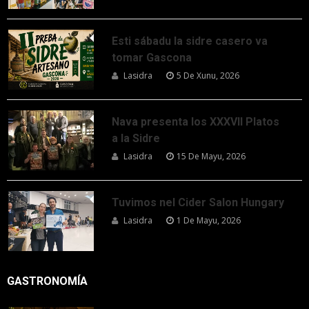
Esti sábadu la sidre casero va
tomar Gascona
Lasidra
5 De Xunu, 2026
Nava presenta los XXXVII Platos
a la Sidre
Lasidra
15 De Mayu, 2026
Tuvimos nel Cider Salon Hungary
Lasidra
1 De Mayu, 2026
GASTRONOMÍA