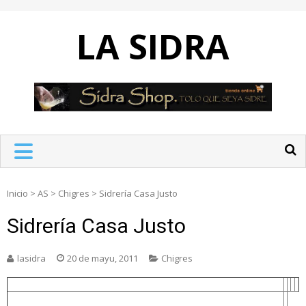
Skip
to
LA SIDRA
content
Inicio
>
AS
>
Chigres
>
Sidrería Casa Justo
Sidrería Casa Justo
lasidra
20 de mayu, 2011
Chigres