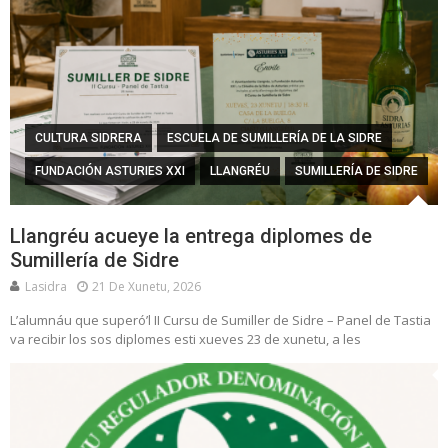
CULTURA SIDRERA
ESCUELA DE SUMILLERÍA DE LA SIDRE
FUNDACIÓN ASTURIES XXI
LLANGRÉU
SUMILLERÍA DE SIDRE
Llangréu acueye la entrega diplomes de
Sumillería de Sidre
Lasidra
21 De Xunetu, 2026
L’alumnáu que superó’l II Cursu de Sumiller de Sidre – Panel de Tastia
va recibir los sos diplomes esti xueves 23 de xunetu, a les