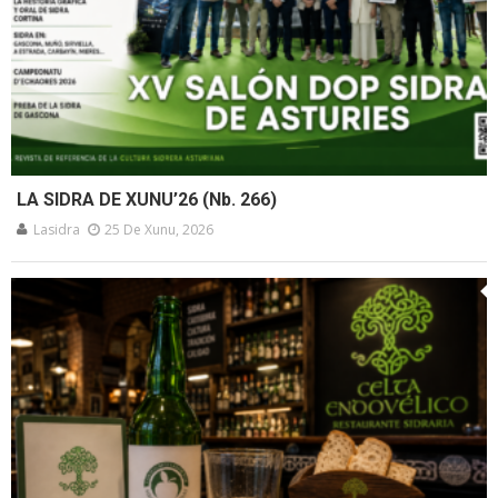
LA SIDRA DE XUNU’26 (Nb. 266)
Lasidra
25 De Xunu, 2026