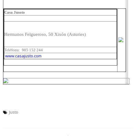
Casa Jusoto
Hermanos Felgueroso, 50
Xixón (Asturies)
Teléfonu:
985 152 244
www.casajusto.com
Justo
Navegación