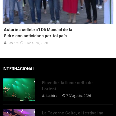
Asturies cellebra’l Díi Mundial de la
Sidre con actividaes per tol país
Lasidra
1 De Xunu, 2026
INTERNACIONAL
Eluveitie: la llume celta de
Lorient
Lasidra
7 D'agostu, 2026
La Taverne Celte, el festival na