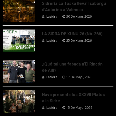
Sidrería La Taska lleva’l saborgu
d’Asturies a Valencia
Lasidra
30 De Xunu, 2026
LA SIDRA DE XUNU’26 (Nb. 266)
Lasidra
25 De Xunu, 2026
¿Qué tal una fabada n’El Rincón
de Adi?
Lasidra
17 De Mayu, 2026
Nava presenta los XXXVII Platos
a la Sidre
Lasidra
15 De Mayu, 2026