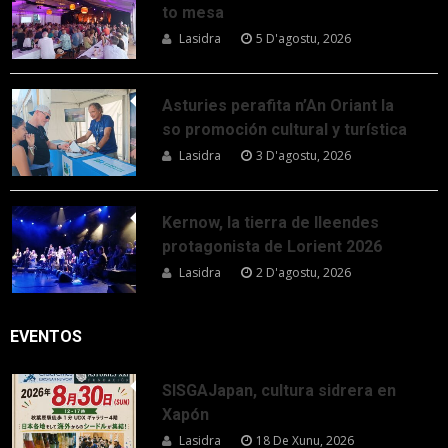
to mesa
Lasidra
5 D'agostu, 2026
Asturies perafita n’An Oriant la
so promoción cultural y turística
Lasidra
3 D'agostu, 2026
Kernow, la tierra de lleendes
protagonista de Lorient 2026
Lasidra
2 D'agostu, 2026
EVENTOS
SISGAJapan, cultura sidrera en
Xapón
Lasidra
18 De Xunu, 2026