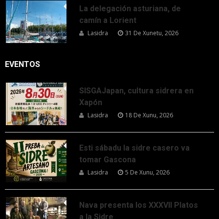
La delegación asturiana, de
camín a Lorient
Lasidra
31 De Xunetu, 2026
EVENTOS
SISGAJapan, cultura sidrera en
Xapón
Lasidra
18 De Xunu, 2026
Esti sábadu la sidre casero va
tomar Gascona
Lasidra
5 De Xunu, 2026
Nava presenta los XXXVII Platos
a la Sidre