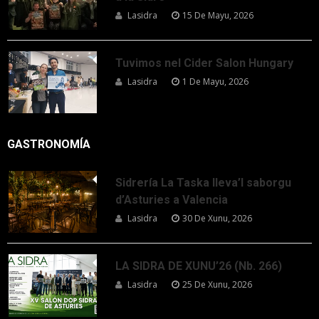
Lasidra
15 De Mayu, 2026
Tuvimos nel Cider Salon Hungary
Lasidra
1 De Mayu, 2026
GASTRONOMÍA
Sidrería La Taska lleva’l saborgu
d’Asturies a Valencia
Lasidra
30 De Xunu, 2026
LA SIDRA DE XUNU’26 (Nb. 266)
Lasidra
25 De Xunu, 2026