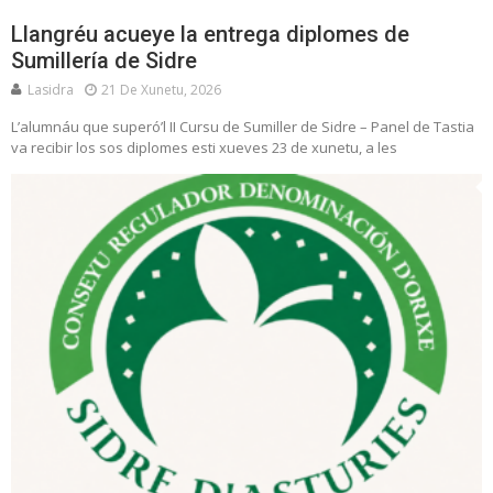
Llangréu acueye la entrega diplomes de
Sumillería de Sidre
Lasidra
21 De Xunetu, 2026
L’alumnáu que superó’l II Cursu de Sumiller de Sidre – Panel de Tastia
va recibir los sos diplomes esti xueves 23 de xunetu, a les