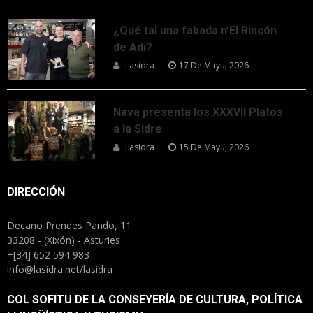
¿Qué tal una fabada n’El Rincón
de Adi?
Lasidra
17 De Mayu, 2026
Nava presenta los XXXVII Platos
a la Sidre
Lasidra
15 De Mayu, 2026
DIRECCIÓN
Decano Prendes Pando, 11
33208 - (Xixón) - Asturies
+[34] 652 594 983
info@lasidra.net/lasidra
COL SOFITU DE LA CONSEYERÍA DE CULTURA, POLÍTICA