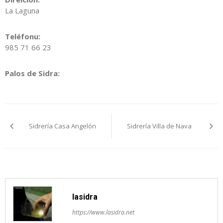
La Laguna
Teléfonu:
985 71 66 23
Palos de Sidra:
Navegación
Sidrería Casa Angelón
Sidrería Villa de Nava
pelos
artículos
lasidra
https://www.lasidra.net