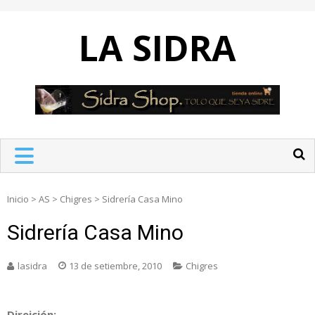
Skip
to
LA SIDRA
content
Inicio
>
AS
>
Chigres
>
Sidrería Casa Mino
Sidrería Casa Mino
lasidra
13 de setiembre, 2010
Chigres
Direición: