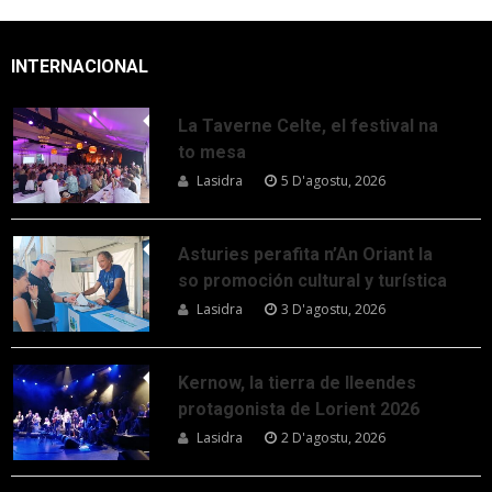
INTERNACIONAL
La Taverne Celte, el festival na
to mesa
Lasidra
5 D'agostu, 2026
Asturies perafita n’An Oriant la
so promoción cultural y turística
Lasidra
3 D'agostu, 2026
Kernow, la tierra de lleendes
protagonista de Lorient 2026
Lasidra
2 D'agostu, 2026