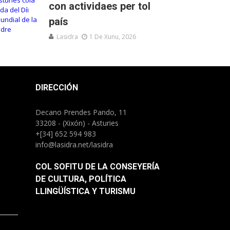
con actividaes per tol
país
Lasidra
1 De Xunu, 2026
DIRECCIÓN
Decano Prendes Pando, 11
33208 - (Xixón) - Asturies
+[34] 652 594 983
info@lasidra.net/lasidra
COL SOFITU DE LA CONSEYERÍA
DE CULTURA, POLÍTICA
LLINGÜÍSTICA Y TURISMU