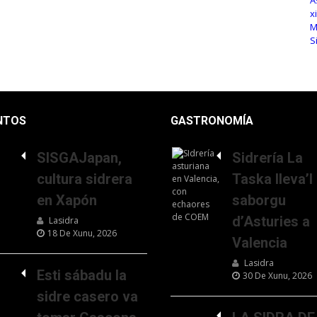
NTOS
GASTRONOMÍA
SISGAJapan,
Sidrería La
cultura sidrera
Taska lleva’l
en Xapón
saborgu
d’Asturies a
Lasidra
18 De Xunu, 2026
Valencia
Lasidra
Esti sábadu la
30 De Xunu, 2026
sidre casero va