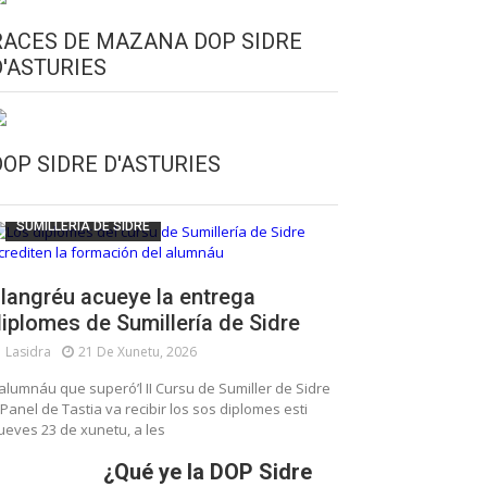
RACES DE MAZANA DOP SIDRE
D'ASTURIES
CULTURA SIDRERA
ESCUELA DE SUMILLERÍA DE LA SIDRE
DOP SIDRE D'ASTURIES
FUNDACIÓN ASTURIES XXI
LLANGRÉU
SUMILLERÍA DE SIDRE
langréu acueye la entrega
iplomes de Sumillería de Sidre
Lasidra
21 De Xunetu, 2026
’alumnáu que superó’l II Cursu de Sumiller de Sidre
 Panel de Tastia va recibir los sos diplomes esti
ueves 23 de xunetu, a les
¿Qué ye la DOP Sidre