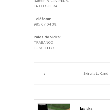
Ramón B. Clavería, 3.
LA FELGUERA
Teléfonu:
985 67 04 38.
Palos de Sidra:
TRABANCO
FONCIELLO
Navegación
Sidrería La Canch
pelos
artículos
lasidra