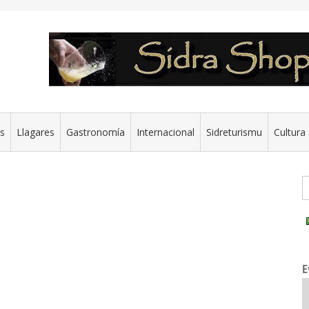
es
Llagares
Gastronomía
Internacional
Sidreturismu
Cultura 
G
E