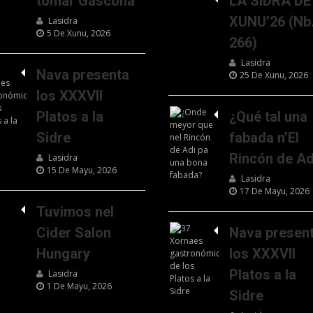
tomar Gascona
LA SIDRA DE
XUNU’26 (Nb
Lasidra
5 De Xunu, 2026
266)
Lasidra
Nava presenta
25 De Xunu, 2026
los XXXVII
Platos a la
¿Qué tal una
Sidre
fabada n’El
Rincón de Ad
Lasidra
15 De Mayu, 2026
Lasidra
17 De Mayu, 2026
Tuvimos nel
Cider Salon
Nava presen
Hungary
los XXXVII
Platos a la
Lasidra
1 De Mayu, 2026
Sidre