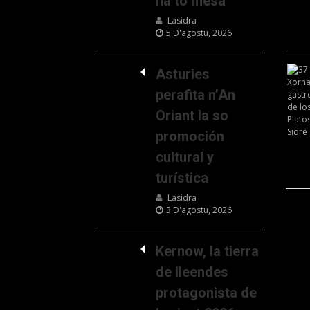
na to mesa
Lasidra
5 D'agostu, 2026
Asturies
perafita n’An
Oriant la so
promoción
cultural y
turística
Lasidra
3 D'agostu, 2026
Kernow, la tierra
de lleendes
protagonista de