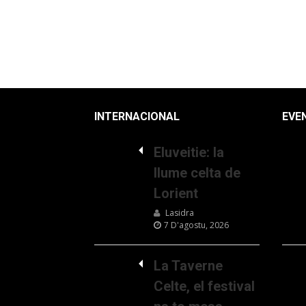
INTERNACIONAL
EVE
Eluveitie: la
llume celta de
Lorient
Lasidra
7 D'agostu, 2026
La Taverne
Celte, el festival