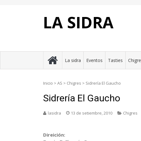
Skip
to
content
LA SIDRA
La sidra
Eventos
Tasties
Chigr
Inicio
>
AS
>
Chigres
>
Sidrería El Gaucho
Sidrería El Gaucho
lasidra
13 de setiembre, 2010
Chigres
Direición: