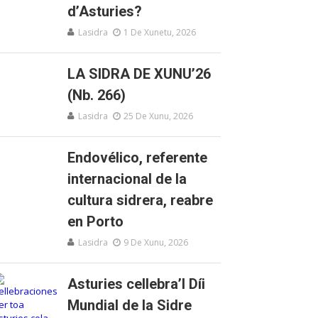
d’Asturies?
Lasidra
1 De Xunetu, 2026
LA SIDRA DE XUNU’26
(Nb. 266)
Lasidra
25 De Xunu, 2026
Endovélico, referente
internacional de la
cultura sidrera, reabre
en Porto
Lasidra
9 De Xunu, 2026
Asturies cellebra’l Díi
Mundial de la Sidre