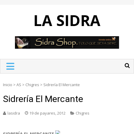
Skip
to
LA SIDRA
content
Inicio
>
AS
>
Chigres
>
Sidrería El Mercante
Sidrería El Mercante
lasidra
19 de payares, 2012
Chigres
SIDRERÍA EL MERCANTE