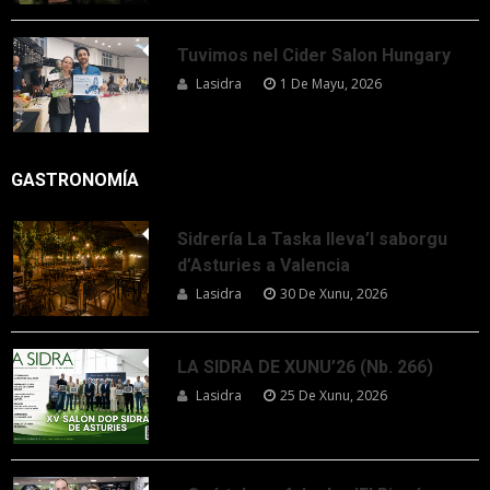
Tuvimos nel Cider Salon Hungary
Lasidra
1 De Mayu, 2026
GASTRONOMÍA
Sidrería La Taska lleva’l saborgu
d’Asturies a Valencia
Lasidra
30 De Xunu, 2026
LA SIDRA DE XUNU’26 (Nb. 266)
Lasidra
25 De Xunu, 2026