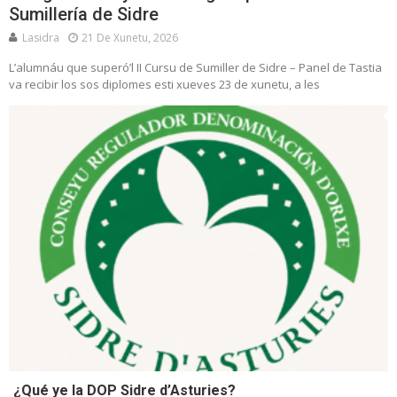
Sumillería de Sidre
Lasidra
21 De Xunetu, 2026
L’alumnáu que superó’l II Cursu de Sumiller de Sidre – Panel de Tastia
va recibir los sos diplomes esti xueves 23 de xunetu, a les
¿Qué ye la DOP Sidre d’Asturies?