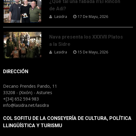
¿Qué tal una fabada n’El Rincón
de Adi?
Lasidra
17 De Mayu, 2026
Nava presenta los XXXVII Platos
a la Sidre
Lasidra
15 De Mayu, 2026
DIRECCIÓN
Decano Prendes Pando, 11
33208 - (Xixón) - Asturies
+[34] 652 594 983
info@lasidra.net/lasidra
COL SOFITU DE LA CONSEYERÍA DE CULTURA, POLÍTICA
LLINGÜÍSTICA Y TURISMU