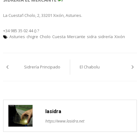
La Cuesta’l Cholo, 2, 33201 Xixón, Asturies.
+34 985 35 02 44 ()
?
Asturies
chigre
Cholo
Cuesta
Mercante
sidra
sidrería
Xixón
Navegación
Sidrería Principado
El Chabolu
pelos
artículos
lasidra
https://www.lasidra.net