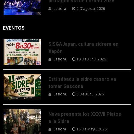
protagonista de Lorient 2026
Lasidra
2 D'agostu, 2026
EVENTOS
SISGAJapan, cultura sidrera en
Xapón
Lasidra
18 De Xunu, 2026
Esti sábadu la sidre casero va
tomar Gascona
Lasidra
5 De Xunu, 2026
Nava presenta los XXXVII Platos
a la Sidre
Lasidra
15 De Mayu, 2026