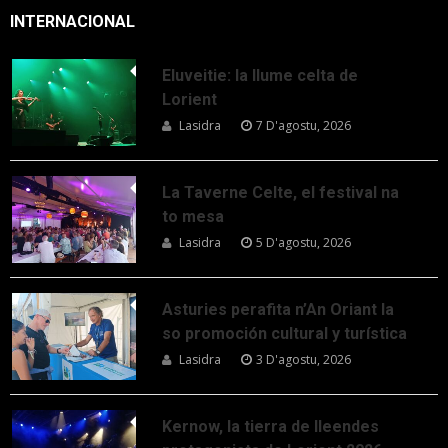
INTERNACIONAL
Eluveitie: la llume celta de
Lorient
Lasidra
7 D'agostu, 2026
La Taverne Celte, el festival na
to mesa
Lasidra
5 D'agostu, 2026
Asturies perafita n’An Oriant la
so promoción cultural y turística
Lasidra
3 D'agostu, 2026
Kernow, la tierra de lleendes