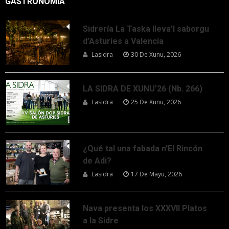
GASTRONOMÍA
Sidrería La Taska lleva’l saborgu
d’Asturies a Valencia
Lasidra
30 De Xunu, 2026
LA SIDRA DE XUNU’26 (Nb. 266)
Lasidra
25 De Xunu, 2026
¿Qué tal una fabada n’El Rincón
de Adi?
Lasidra
17 De Mayu, 2026
Nava presenta los XXXVII Platos
a la Sidre