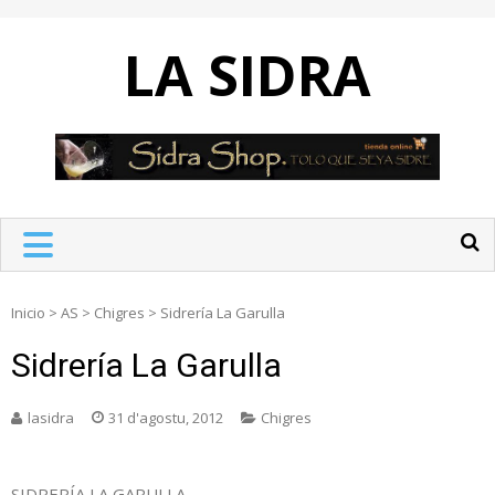
Skip
to
LA SIDRA
content
Inicio
>
AS
>
Chigres
>
Sidrería La Garulla
Sidrería La Garulla
lasidra
31 d'agostu, 2012
Chigres
SIDRERÍA LA GARULLA.