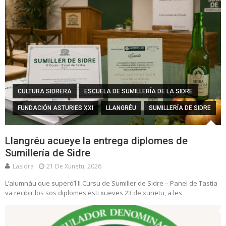
CULTURA SIDRERA
ESCUELA DE SUMILLERÍA DE LA SIDRE
FUNDACIÓN ASTURIES XXI
LLANGRÉU
SUMILLERÍA DE SIDRE
Llangréu acueye la entrega diplomes de
Sumillería de Sidre
Lasidra
21 De Xunetu, 2026
L’alumnáu que superó’l II Cursu de Sumiller de Sidre – Panel de Tastia
va recibir los sos diplomes esti xueves 23 de xunetu, a les