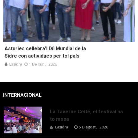
Asturies cellebra’l Díi Mundial de la
Sidre con actividaes per tol país
Lasidra
1 De Xunu, 2026
INTERNACIONAL
La Taverne Celte, el festival na
to mesa
Lasidra
5 D'agostu, 2026