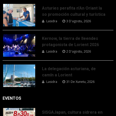
Asturies perafita n’An Oriant la
so promoción cultural y turística
Lasidra
3 D'agostu, 2026
Kernow, la tierra de lleendes
protagonista de Lorient 2026
Lasidra
2 D'agostu, 2026
La delegación asturiana, de
camín a Lorient
Lasidra
31 De Xunetu, 2026
EVENTOS
SISGAJapan, cultura sidrera en