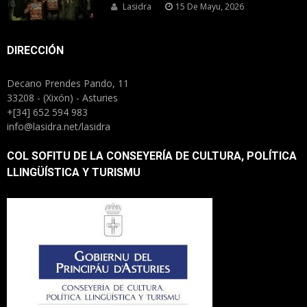
Lasidra
15 De Mayu, 2026
DIRECCIÓN
Decano Prendes Pando, 11
33208 - (Xixón) - Asturies
+[34] 652 594 983
info@lasidra.net/lasidra
COL SOFITU DE LA CONSEYERÍA DE CULTURA, POLÍTICA
LLINGÜÍSTICA Y TURISMU