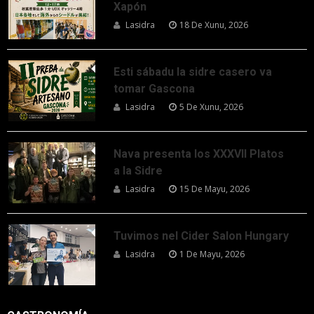
Xapón
Lasidra
18 De Xunu, 2026
Esti sábadu la sidre casero va
tomar Gascona
Lasidra
5 De Xunu, 2026
Nava presenta los XXXVII Platos
a la Sidre
Lasidra
15 De Mayu, 2026
Tuvimos nel Cider Salon Hungary
Lasidra
1 De Mayu, 2026