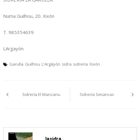
Numa Guilhou, 20. Xixón
T. 985354639
LArgayón.
Garulla
Guilhou
L'Argáyón
sidra
sidrería
Xixón
Navegación
Sidrería El Manzanu
Sidrería Simancas
pelos
artículos
lasidra