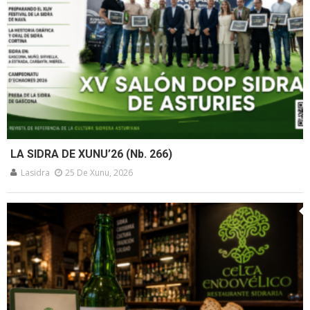
LA SIDRA DE XUNU’26 (Nb. 266)
Lasidra
25 De Xunu, 2026