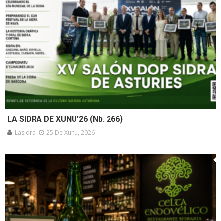
LA SIDRA DE XUNU’26 (Nb. 266)
Lasidra
25 De Xunu, 2026