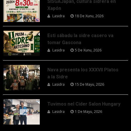
SISGAJapan, cultura sidrera en
Xapón
Lasidra
18 De Xunu, 2026
Esti sábadu la sidre casero va
tomar Gascona
Lasidra
5 De Xunu, 2026
Nava presenta los XXXVII Platos
a la Sidre
Lasidra
15 De Mayu, 2026
Tuvimos nel Cider Salon Hungary
Lasidra
1 De Mayu, 2026