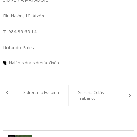
Ríu Nalón, 10. Xixón
T. 984 39 65 14.
Rotando Palos
Nalón
sidra
sidrería
Xixón
Navegación
Sidrería La Esquina
Sidrería Colás
pelos
Trabanco
artículos