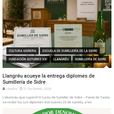
CULTURA SIDRERA
ESCUELA DE SUMILLERÍA DE LA SIDRE
FUNDACIÓN ASTURIES XXI
LLANGRÉU
SUMILLERÍA DE SIDRE
Llangréu acueye la entrega diplomes de
Sumillería de Sidre
Lasidra
21 De Xunetu, 2026
L’alumnáu que superó’l II Cursu de Sumiller de Sidre – Panel de Tastia
va recibir los sos diplomes esti xueves 23 de xunetu, a les