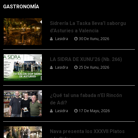
GASTRONOMÍA
Sidrería La Taska lleva’l saborgu
d’Asturies a Valencia
Lasidra
30 De Xunu, 2026
LA SIDRA DE XUNU’26 (Nb. 266)
Lasidra
25 De Xunu, 2026
¿Qué tal una fabada n’El Rincón
de Adi?
Lasidra
17 De Mayu, 2026
Nava presenta los XXXVII Platos