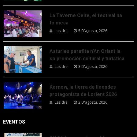
La Taverne Celte, el festival na
to mesa
Lasidra
5 D'agostu, 2026
Asturies perafita n’An Oriant la
so promoción cultural y turística
Lasidra
3 D'agostu, 2026
Kernow, la tierra de lleendes
protagonista de Lorient 2026
Lasidra
2 D'agostu, 2026
EVENTOS