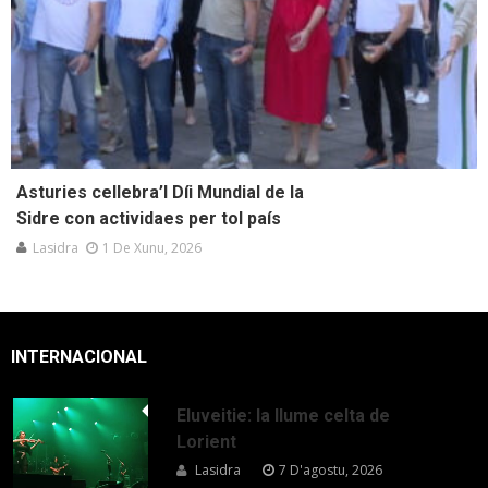
Asturies cellebra’l Díi Mundial de la
Sidre con actividaes per tol país
Lasidra
1 De Xunu, 2026
INTERNACIONAL
Eluveitie: la llume celta de
Lorient
Lasidra
7 D'agostu, 2026