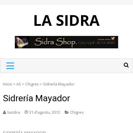
Skip
to
LA SIDRA
content
Inicio
>
AS
>
Chigres
>
Sidrería Mayador
Sidrería Mayador
lasidra
31 d'agostu, 2012
Chigres
SIDRERÍA MAYADOR.