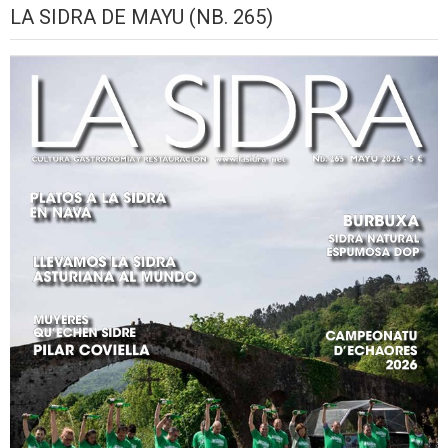
LA SIDRA DE MAYU (NB. 265)
2026
setiembre,
setiembre,
setiembre,
setiembre,
setiembre,
seti
2026
2026
2026
2026
2026
2026