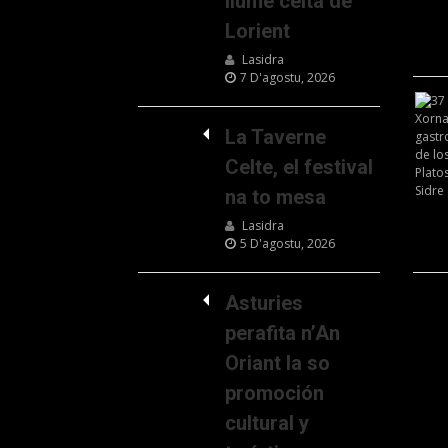
llume celta de
Lorient
Lasidra
7 D'agostu, 2026
La Taverne
Celte, el festival
na to mesa
Lasidra
5 D'agostu, 2026
Asturies
perafita n’An
Oriant la so
promoción
cultural y