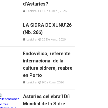
d’Asturies?
Lasidra
1 De Xunetu, 2026
LA SIDRA DE XUNU’26
(Nb. 266)
Lasidra
25 De Xunu, 2026
Endovélico, referente
internacional de la
cultura sidrera, reabre
en Porto
Lasidra
9 De Xunu, 2026
Asturies cellebra’l Díi
Mundial de la Sidre