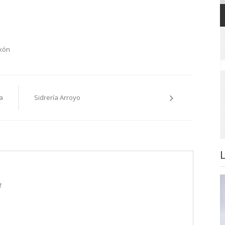
xón
a
Sidrería Arroyo
t