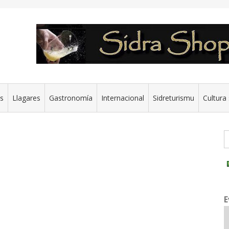
es
Llagares
Gastronomía
Internacional
Sidreturismu
Cultura 
G
E