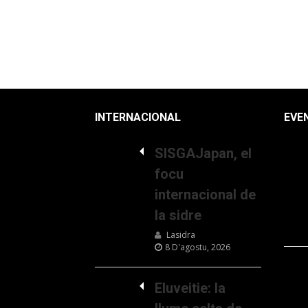
INTERNACIONAL
EVE
SISGAJapan, el
focu
internacional de
la sidre
Lasidra
8 D'agostu, 2026
Eluveitie: la