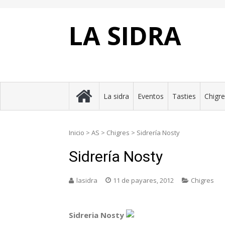
Skip
to
content
LA SIDRA
La sidra
Eventos
Tasties
Chigr
Inicio
>
AS
>
Chigres
>
Sidrería Nosty
Sidrería Nosty
lasidra
11 de payares, 2012
Chigres
Sidreria Nosty