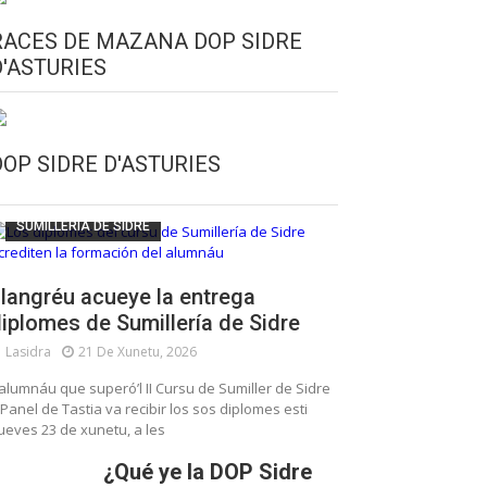
RACES DE MAZANA DOP SIDRE
D'ASTURIES
CULTURA SIDRERA
ESCUELA DE SUMILLERÍA DE LA SIDRE
DOP SIDRE D'ASTURIES
FUNDACIÓN ASTURIES XXI
LLANGRÉU
SUMILLERÍA DE SIDRE
langréu acueye la entrega
iplomes de Sumillería de Sidre
Lasidra
21 De Xunetu, 2026
’alumnáu que superó’l II Cursu de Sumiller de Sidre
 Panel de Tastia va recibir los sos diplomes esti
ueves 23 de xunetu, a les
¿Qué ye la DOP Sidre