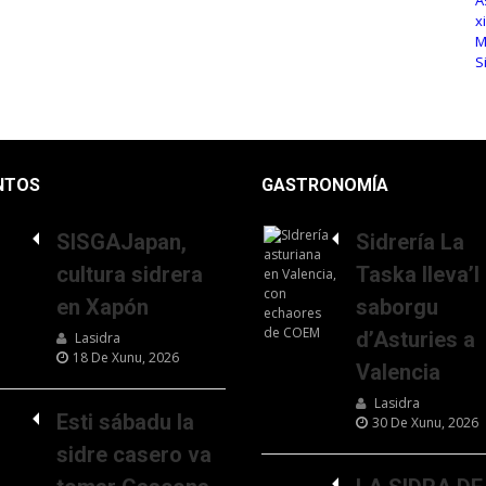
NTOS
GASTRONOMÍA
SISGAJapan,
Sidrería La
cultura sidrera
Taska lleva’l
en Xapón
saborgu
d’Asturies a
Lasidra
18 De Xunu, 2026
Valencia
Lasidra
Esti sábadu la
30 De Xunu, 2026
sidre casero va