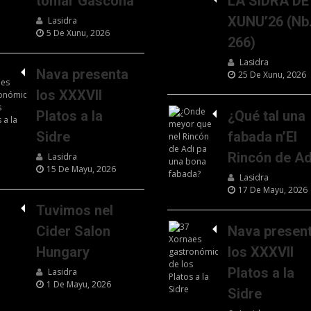
tomar Gascona
LA SIDRA DE
XUNU’26 (Nb
Lasidra
5 De Xunu, 2026
266)
Lasidra
Nava presenta
25 De Xunu, 2026
los XXXVII
Platos a la
¿Qué tal una
Sidre
fabada n’El
Rincón de Ad
Lasidra
15 De Mayu, 2026
Lasidra
17 De Mayu, 2026
Tuvimos nel
Cider Salon
Nava presen
Hungary
los XXXVII
Platos a la
Lasidra
1 De Mayu, 2026
Sidre