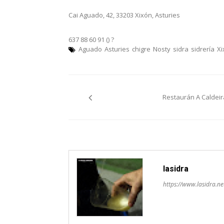
Cai Aguado, 42, 33203 Xixón, Asturies
637 88 60 91 ()
?
Aguado
Asturies
chigre
Nosty
sidra
sidrería
Xi
Navegación
Restaurán A Caldeir
pelos
artículos
lasidra
https://www.lasidra.ne