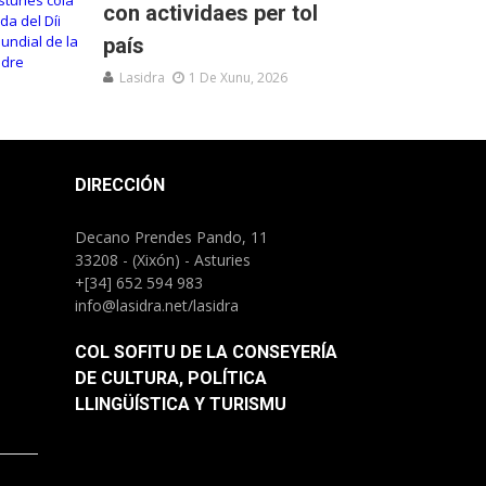
con actividaes per tol
país
Lasidra
1 De Xunu, 2026
DIRECCIÓN
Decano Prendes Pando, 11
33208 - (Xixón) - Asturies
+[34] 652 594 983
info@lasidra.net/lasidra
COL SOFITU DE LA CONSEYERÍA
DE CULTURA, POLÍTICA
LLINGÜÍSTICA Y TURISMU