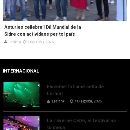
Asturies cellebra’l Díi Mundial de la
Sidre con actividaes per tol país
Lasidra
1 De Xunu, 2026
INTERNACIONAL
Eluveitie: la llume celta de
Lorient
Lasidra
7 D'agostu, 2026
La Taverne Celte, el festival na
to mesa