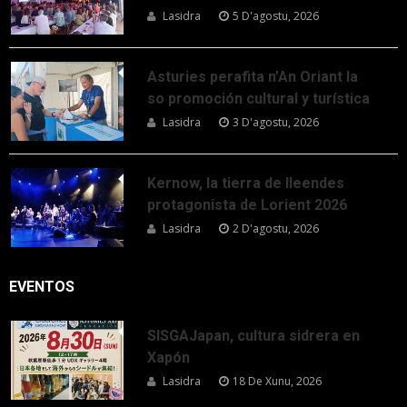
Lasidra
5 D'agostu, 2026
Asturies perafita n’An Oriant la
so promoción cultural y turística
Lasidra
3 D'agostu, 2026
Kernow, la tierra de lleendes
protagonista de Lorient 2026
Lasidra
2 D'agostu, 2026
EVENTOS
SISGAJapan, cultura sidrera en
Xapón
Lasidra
18 De Xunu, 2026