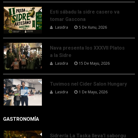
Esti sábadu la sidre casero va
tomar Gascona
Lasidra
5 De Xunu, 2026
Nava presenta los XXXVII Platos
a la Sidre
Lasidra
15 De Mayu, 2026
Tuvimos nel Cider Salon Hungary
Lasidra
1 De Mayu, 2026
GASTRONOMÍA
Sidrería La Taska lleva’l saborgu