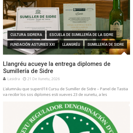
CULTURA SIDRERA
ESCUELA DE SUMILLERÍA DE LA SIDRE
FUNDACIÓN ASTURIES XXI
LLANGRÉU
SUMILLERÍA DE SIDRE
Llangréu acueye la entrega diplomes de
Sumillería de Sidre
Lasidra
21 De Xunetu, 2026
L’alumnáu que superó’l II Cursu de Sumiller de Sidre – Panel de Tastia
va recibir los sos diplomes esti xueves 23 de xunetu, a les