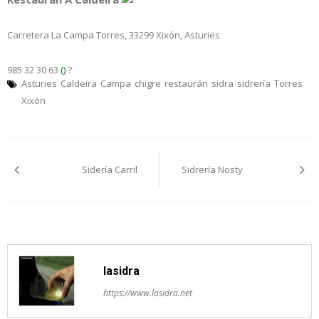
Carretera La Campa Torres, 33299 Xixón, Asturies
985 32 30 63
()
?
Asturies
Caldeira
Campa
chigre
restaurán
sidra
sidrería
Torres
Xixón
Navegación
Sidería Carril
Sidrería Nosty
pelos
artículos
lasidra
https://www.lasidra.net