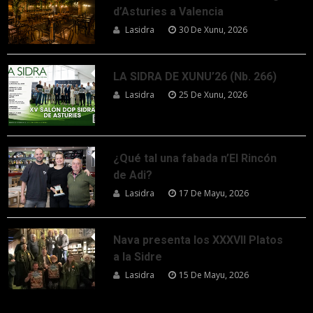
d’Asturies a Valencia
Lasidra
30 De Xunu, 2026
LA SIDRA DE XUNU’26 (Nb. 266)
Lasidra
25 De Xunu, 2026
¿Qué tal una fabada n’El Rincón
de Adi?
Lasidra
17 De Mayu, 2026
Nava presenta los XXXVII Platos
a la Sidre
Lasidra
15 De Mayu, 2026