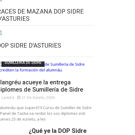
RACES DE MAZANA DOP SIDRE
D'ASTURIES
CULTURA SIDRERA
ESCUELA DE SUMILLERÍA DE LA SIDRE
DOP SIDRE D'ASTURIES
FUNDACIÓN ASTURIES XXI
LLANGRÉU
SUMILLERÍA DE SIDRE
langréu acueye la entrega
iplomes de Sumillería de Sidre
Lasidra
21 De Xunetu, 2026
’alumnáu que superó’l II Cursu de Sumiller de Sidre
 Panel de Tastia va recibir los sos diplomes esti
ueves 23 de xunetu, a les
¿Qué ye la DOP Sidre