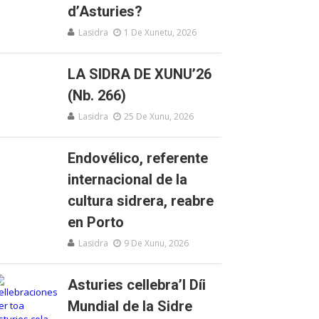
d’Asturies?
Lasidra
1 De Xunetu, 2026
LA SIDRA DE XUNU’26
(Nb. 266)
Lasidra
25 De Xunu, 2026
Endovélico, referente
internacional de la
cultura sidrera, reabre
en Porto
Lasidra
9 De Xunu, 2026
Asturies cellebra’l Díi
Mundial de la Sidre