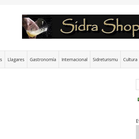
es
Llagares
Gastronomía
Internacional
Sidreturismu
Cultura 
G
E