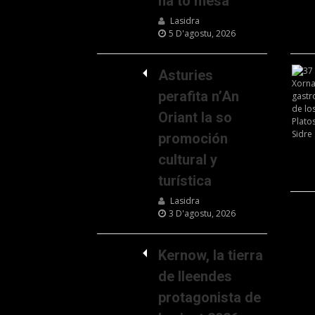
na to mesa
Lasidra
5 D'agostu, 2026
Asturies
perafita n’An
Oriant la so
promoción
cultural y
turística
Lasidra
3 D'agostu, 2026
Kernow, la tierra
de lleendes
protagonista de