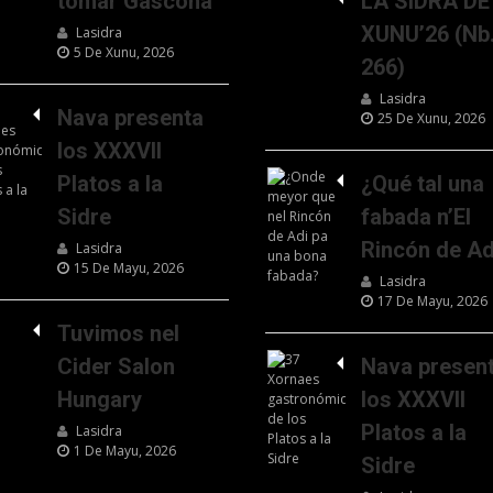
tomar Gascona
LA SIDRA DE
XUNU’26 (Nb
Lasidra
5 De Xunu, 2026
266)
Lasidra
Nava presenta
25 De Xunu, 2026
los XXXVII
Platos a la
¿Qué tal una
Sidre
fabada n’El
Rincón de Ad
Lasidra
15 De Mayu, 2026
Lasidra
17 De Mayu, 2026
Tuvimos nel
Cider Salon
Nava presen
Hungary
los XXXVII
Platos a la
Lasidra
1 De Mayu, 2026
Sidre