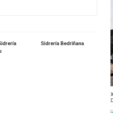
idrería
Sidrería Bedriñana
u