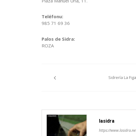
Plaza Manuel Uria, 11.
Teléfonu:
985 71 69 36
Palos de Sidra:
ROZA
Navegación
Sidrería La Fig
pelos
artículos
lasidra
https://www.lasidra.ne