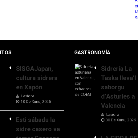
NTOS
GASTRONOMÍA
SISGAJapan,
Sidrería La
cultura sidrera
Taska lleva’l
en Xapón
saborgu
d’Asturies a
Lasidra
18 De Xunu, 2026
Valencia
Lasidra
Esti sábadu la
30 De Xunu, 2026
sidre casero va