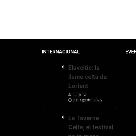
INTERNACIONAL
EVE
Eluveitie: la
llume celta de
Lorient
Lasidra
7 D'agostu, 2026
La Taverne
Celte, el festival