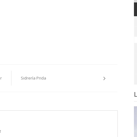
ar
Sidrería Prida
t