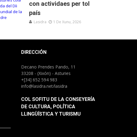
con actividaes per tol
país
Lasidra
1 De Xunu, 2026
DIRECCIÓN
Decano Prendes Pando, 11
33208 - (Xixón) - Asturies
+[34] 652 594 983
info@lasidra.net/lasidra
COL SOFITU DE LA CONSEYERÍA
DE CULTURA, POLÍTICA
LLINGÜÍSTICA Y TURISMU