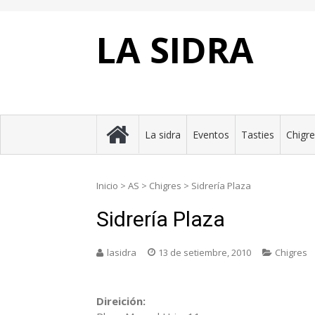
Skip
to
content
LA SIDRA
La sidra
Eventos
Tasties
Chigr
Inicio
>
AS
>
Chigres
>
Sidrería Plaza
Sidrería Plaza
lasidra
13 de setiembre, 2010
Chigres
Direición: