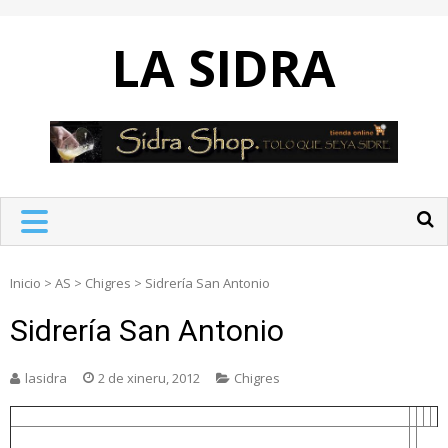
Skip
to
LA SIDRA
content
Inicio
>
AS
>
Chigres
>
Sidrería San Antonio
Sidrería San Antonio
lasidra
2 de xineru, 2012
Chigres