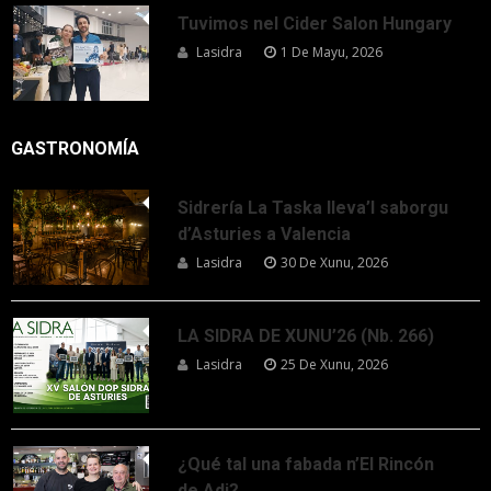
Tuvimos nel Cider Salon Hungary
Lasidra
1 De Mayu, 2026
GASTRONOMÍA
Sidrería La Taska lleva’l saborgu
d’Asturies a Valencia
Lasidra
30 De Xunu, 2026
LA SIDRA DE XUNU’26 (Nb. 266)
Lasidra
25 De Xunu, 2026
¿Qué tal una fabada n’El Rincón
de Adi?