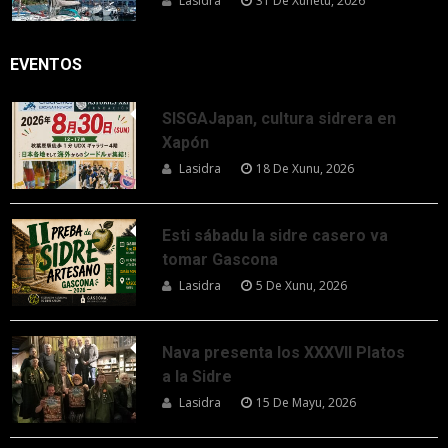
Lasidra
31 De Xunetu, 2026
EVENTOS
SISGAJapan, cultura sidrera en
Xapón
Lasidra
18 De Xunu, 2026
Esti sábadu la sidre casero va
tomar Gascona
Lasidra
5 De Xunu, 2026
Nava presenta los XXXVII Platos
a la Sidre
Lasidra
15 De Mayu, 2026