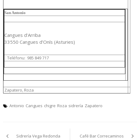
San Antonio
Cangues d’Arriba
33550 Cangues d’Onís (Asturies)
Teléfonu:
985 849 717
Zapatero, Roza
Antonio
Cangues
chigre
Roza
sidrería
Zapatero
Navegación
Sidrería Vega Redonda
Café Bar Correcaminos