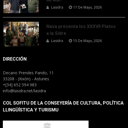
Lasidra
17 De Mayu, 2026
Nava presenta los XXXVII Platos
a la Sidre
Lasidra
15 De Mayu, 2026
DIRECCIÓN
Decano Prendes Pando, 11
33208 - (Xixón) - Asturies
+[34] 652 594 983
info@lasidra.net/lasidra
COL SOFITU DE LA CONSEYERÍA DE CULTURA, POLÍTICA
LLINGÜÍSTICA Y TURISMU