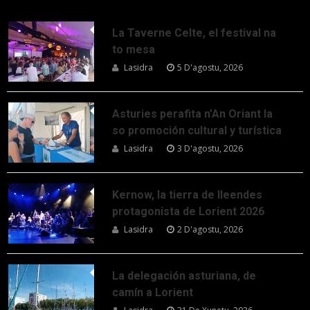
La Taverne Celte, el festival na
to mesa
Lasidra
5 D'agostu, 2026
Asturies perafita n’An Oriant la
so promoción cultural y turística
Lasidra
3 D'agostu, 2026
Kernow, la tierra de lleendes
protagonista de Lorient 2026
Lasidra
2 D'agostu, 2026
La delegación asturiana, de
camín a Lorient