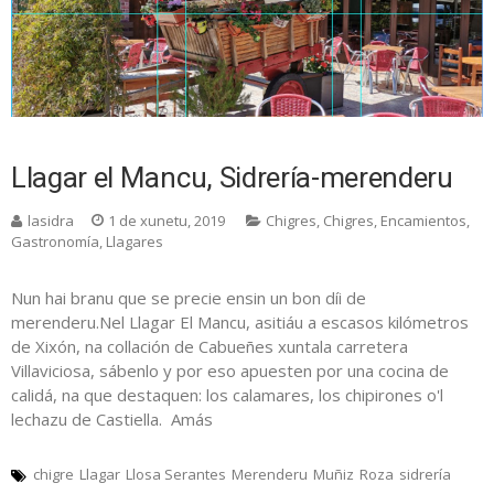
Llagar el Mancu, Sidrería-merenderu
lasidra
1 de xunetu, 2019
Chigres
,
Chigres
,
Encamientos
,
Gastronomía
,
Llagares
Nun hai branu que se precie ensin un bon díi de
merenderu.Nel Llagar El Mancu, asitiáu a escasos kilómetros
de Xixón, na collación de Cabueñes xuntala carretera
Villaviciosa, sábenlo y por eso apuesten por una cocina de
calidá, na que destaquen: los calamares, los chipirones o'l
lechazu de Castiella. Amás
chigre
Llagar
Llosa Serantes
Merenderu
Muñiz
Roza
sidrería