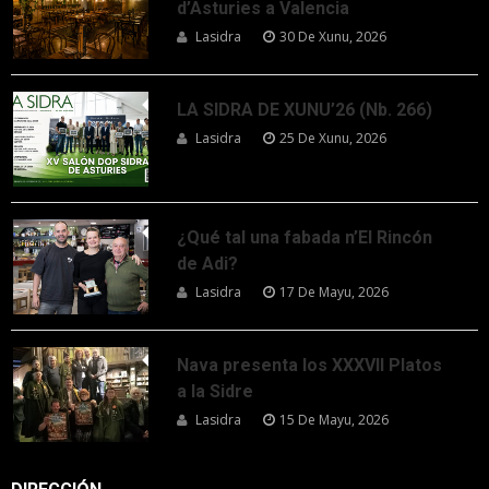
d’Asturies a Valencia
Lasidra
30 De Xunu, 2026
LA SIDRA DE XUNU’26 (Nb. 266)
Lasidra
25 De Xunu, 2026
¿Qué tal una fabada n’El Rincón
de Adi?
Lasidra
17 De Mayu, 2026
Nava presenta los XXXVII Platos
a la Sidre
Lasidra
15 De Mayu, 2026