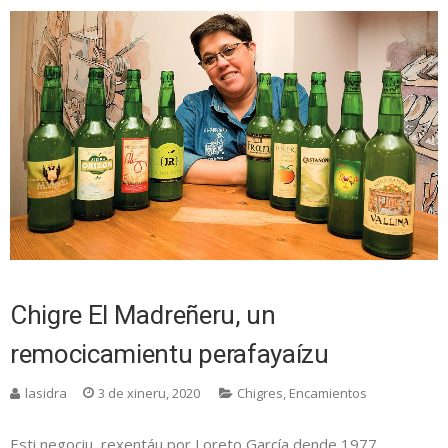
Chigre El Madreñeru, un
remocicamientu perafayaízu
lasidra
3 de xineru, 2020
Chigres
,
Encamientos
Esti negociu, rexentáu por Loreto García dende 1977