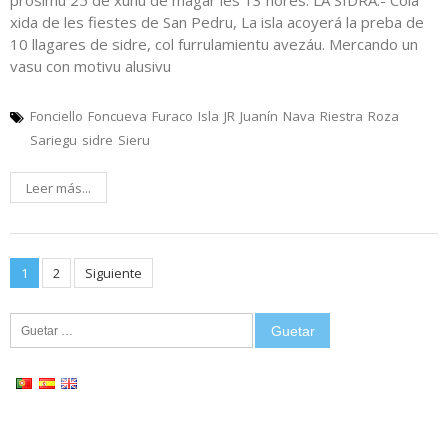
prósimu 25 de xunu de magar les 13 hores. LA SIDRA.- Cola
xida de les fiestes de San Pedru, La isla acoyerá la preba de
10 llagares de sidre, col furrulamientu avezáu. Mercando un
vasu con motivu alusivu
Fonciello
Foncueva
Furaco
Isla
JR
Juanín
Nava
Riestra
Roza
Sariegu
sidre
Sieru
Leer más...
Posts
1
2
Siguiente
pagination
Guetar: