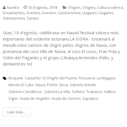
lasidra
10 d'agostu, 2018
Chigres
,
Chigres
,
Cultura sidrera
,
Encamientos
,
Eventos
,
Eventos
,
Gastronomía
,
Llagares
,
Llagares
,
Sidreturismu
,
Tasties
Güei, 10 d’agostu, cellébrase en Navia’l festival sidreru más
importante del ocidente asturianu.LA SIDRA.- Entamará al
meudíi colos cancios de chigre pelos chigres de Navia, con
presencia del coru Villa de Navia, el coru El Liceo, Fran Pola y
Odón del Paganéu y el grupu L’Atalaya.Arriendes d’ello, y
demientres tol
Boquete
Castañón
El Chigrín del Puerto
Foncueva
La Magaya
Mesón El Cabo
Navia
Peñón
Roza
Sidrería Antolín
Sidrería Cantábrico.
Sidrería La Villa
Solleiro
Trabanco
Vallina
Vigón
Viuda de Angelón
Viuda de Corsino
Zapatero
Leer más...