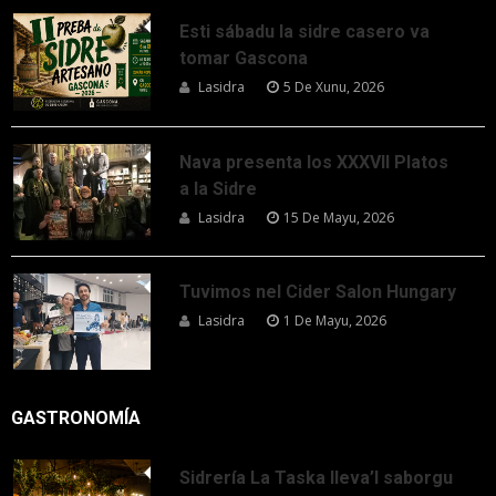
Esti sábadu la sidre casero va
tomar Gascona
Lasidra
5 De Xunu, 2026
Nava presenta los XXXVII Platos
a la Sidre
Lasidra
15 De Mayu, 2026
Tuvimos nel Cider Salon Hungary
Lasidra
1 De Mayu, 2026
GASTRONOMÍA
Sidrería La Taska lleva’l saborgu