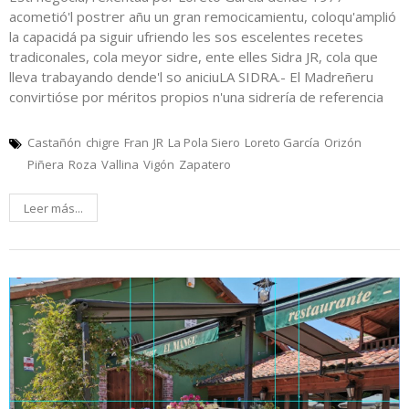
acometió'l postrer añu un gran remocicamientu, coloqu'amplió
la capacidá pa siguir ufriendo les sos escelentes recetes
tradiconales, cola meyor sidre, ente elles Sidra JR, cola que
lleva trabayando dende'l so aniciuLA SIDRA.- El Madreñeru
convirtióse por méritos propios n'una sidrería de referencia
Castañón
chigre
Fran
JR
La Pola Siero
Loreto García
Orizón
Piñera
Roza
Vallina
Vigón
Zapatero
Leer más...