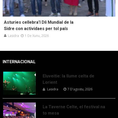
Asturies cellebra’l Díi Mundial de la
Sidre con actividaes per tol país
Lasidra
1 De Xunu, 2026
INTERNACIONAL
Eluveitie: la llume celta de
Lorient
Lasidra
7 D'agostu, 2026
La Taverne Celte, el festival na
to mesa