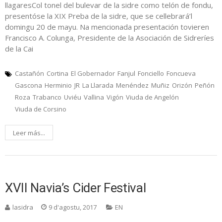
llagaresCol tonel del bulevar de la sidre como telón de fondu,
presentóse la XIX Preba de la sidre, que se cellebrará’l
domingu 20 de mayu. Na mencionada presentación tovieren
Francisco A. Colunga, Presidente de la Asociación de Sidreríes
de la Cai
Castañón
Cortina
El Gobernador
Fanjul
Fonciello
Foncueva
Gascona
Herminio
JR
La Llarada
Menéndez
Muñiz
Orizón
Peñón
Roza
Trabanco
Uviéu
Vallina
Vigón
Viuda de Angelón
Viuda de Corsino
Leer más...
XVII Navia’s Cider Festival
lasidra
9 d'agostu, 2017
EN