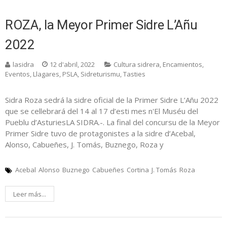
ROZA, la Meyor Primer Sidre L’Añu
2022
lasidra
12 d'abril, 2022
Cultura sidrera
,
Encamientos
,
Eventos
,
Llagares
,
PSLA
,
Sidreturismu
,
Tasties
Sidra Roza sedrá la sidre oficial de la Primer Sidre L’Añu 2022
que se cellebrará del 14 al 17 d’esti mes n'El Muséu del
Pueblu d’AsturiesLA SIDRA.-. La final del concursu de la Meyor
Primer Sidre tuvo de protagonistes a la sidre d’Acebal,
Alonso, Cabueñes, J. Tomás, Buznego, Roza y
Acebal
Alonso
Buznego
Cabueñes
Cortina
J. Tomás
Roza
Leer más...