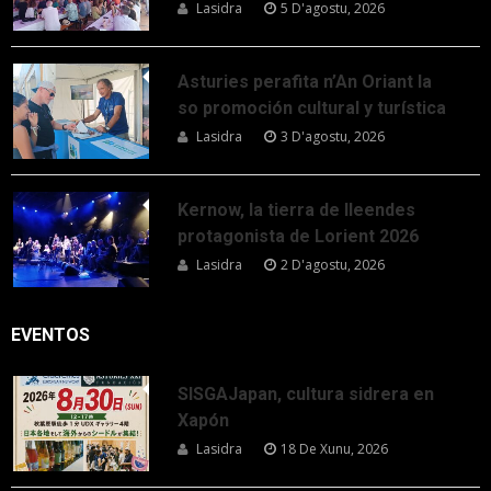
Lasidra
5 D'agostu, 2026
Asturies perafita n’An Oriant la
so promoción cultural y turística
Lasidra
3 D'agostu, 2026
Kernow, la tierra de lleendes
protagonista de Lorient 2026
Lasidra
2 D'agostu, 2026
EVENTOS
SISGAJapan, cultura sidrera en
Xapón
Lasidra
18 De Xunu, 2026