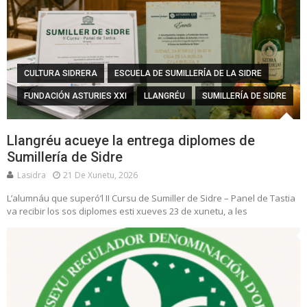
CULTURA SIDRERA
ESCUELA DE SUMILLERÍA DE LA SIDRE
FUNDACIÓN ASTURIES XXI
LLANGRÉU
SUMILLERÍA DE SIDRE
Llangréu acueye la entrega diplomes de
Sumillería de Sidre
Lasidra
21 De Xunetu, 2026
L’alumnáu que superó’l II Cursu de Sumiller de Sidre – Panel de Tastia
va recibir los sos diplomes esti xueves 23 de xunetu, a les