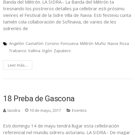
Banda del Militrón. LA SIDRA.- La Banda del Militrón ta
tresnando los postreros detalles pa cellebrar esti prósimu
vienres el Festival de la Sidre Villa de Navia. Esti festexu cunta
tamién cola collaboración de Sofinavia, de varies de les
sidreríes de
Angelón
Castañón
Corsino
Foncueva
Militrón
Muñiz
Navia
Roza
Trabanco
Vallina
Vigón
Zapatero
Leer más...
18 Preba de Gascona
lasidra
10 de mayu, 2017
Eventos
Esti domingu 14 de mayu tendrá llugar esta cellebración
referencial nel mundiu sidreru asturianu. LA SIDRA.- De magar