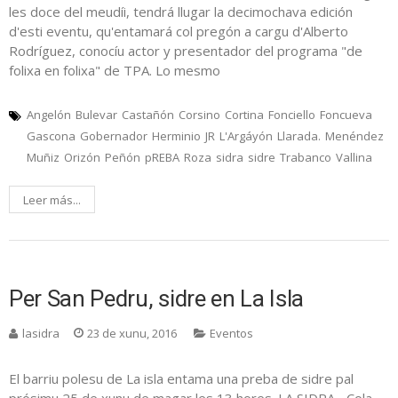
les doce del meudíi, tendrá llugar la decimochava edición
d'esti eventu, qu'entamará col pregón a cargu d'Alberto
Rodríguez, conocíu actor y presentador del programa "de
folixa en folixa" de TPA. Lo mesmo
Angelón
Bulevar
Castañón
Corsino
Cortina
Fonciello
Foncueva
Gascona
Gobernador
Herminio
JR
L'Argáyón
Llarada.
Menéndez
Muñiz
Orizón
Peñón
pREBA
Roza
sidra
sidre
Trabanco
Vallina
Leer más...
Per San Pedru, sidre en La Isla
lasidra
23 de xunu, 2016
Eventos
El barriu polesu de La isla entama una preba de sidre pal