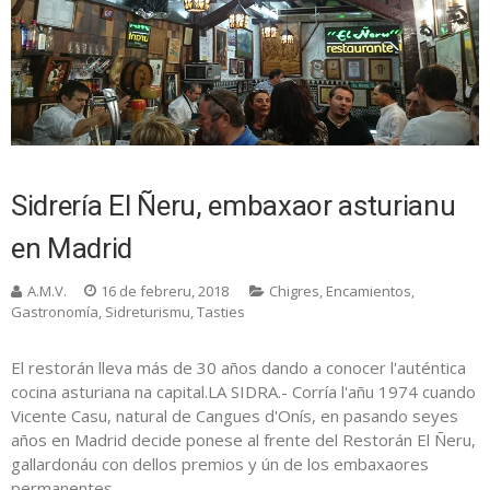
Sidrería El Ñeru, embaxaor asturianu
en Madrid
A.M.V.
16 de febreru, 2018
Chigres
,
Encamientos
,
Gastronomía
,
Sidreturismu
,
Tasties
El restorán lleva más de 30 años dando a conocer l'auténtica
cocina asturiana na capital.LA SIDRA.- Corría l'añu 1974 cuando
Vicente Casu, natural de Cangues d'Onís, en pasando seyes
años en Madrid decide ponese al frente del Restorán El Ñeru,
gallardonáu con dellos premios y ún de los embaxaores
permanentes