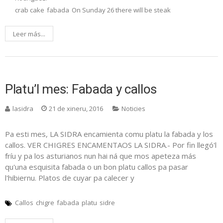
crab cake
fabada
On Sunday 26 there will be steak
Leer más...
Platu’l mes: Fabada y callos
lasidra
21 de xineru, 2016
Noticies
Pa esti mes, LA SIDRA encamienta comu platu la fabada y los
callos. VER CHIGRES ENCAMENTAOS LA SIDRA.- Por fin llegó'l
fríu y pa los asturianos nun hai ná que mos apeteza más
qu'una esquisita fabada o un bon platu callos pa pasar
l'hibiernu. Platos de cuyar pa calecer y
Callos
chigre
fabada
platu
sidre