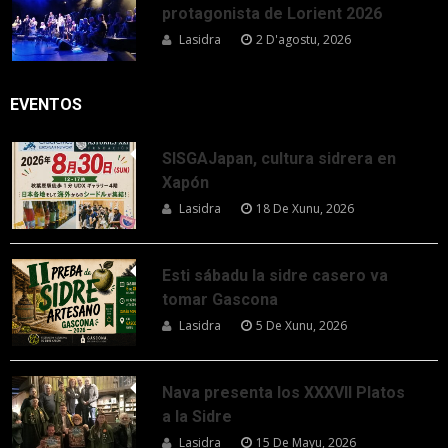
protagonista de Lorient 2026
Lasidra
2 D'agostu, 2026
EVENTOS
SISGAJapan, cultura sidrera en
Xapón
Lasidra
18 De Xunu, 2026
Esti sábadu la sidre casero va
tomar Gascona
Lasidra
5 De Xunu, 2026
Nava presenta los XXXVII Platos
a la Sidre
Lasidra
15 De Mayu, 2026