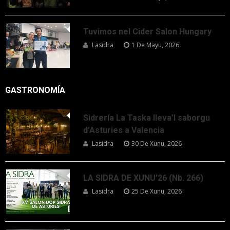
Tuvimos nel Cider Salon Hungary
Lasidra
1 De Mayu, 2026
GASTRONOMÍA
Sidrería La Taska lleva’l saborgu
d’Asturies a Valencia
Lasidra
30 De Xunu, 2026
LA SIDRA DE XUNU’26 (Nb. 266)
Lasidra
25 De Xunu, 2026