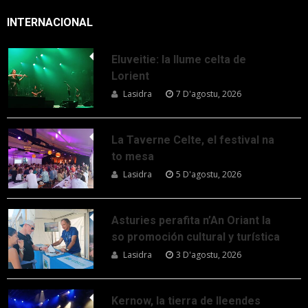
INTERNACIONAL
Eluveitie: la llume celta de
Lorient
Lasidra
7 D'agostu, 2026
La Taverne Celte, el festival na
to mesa
Lasidra
5 D'agostu, 2026
Asturies perafita n’An Oriant la
so promoción cultural y turística
Lasidra
3 D'agostu, 2026
Kernow, la tierra de lleendes