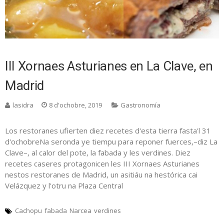
III Xornaes Asturianes en La Clave, en
Madrid
lasidra
8 d'ochobre, 2019
Gastronomía
Los restoranes ufierten diez recetes d'esta tierra fasta'l 31
d'ochobreNa seronda ye tiempu para reponer fuerces,–diz La
Clave–, al calor del pote, la fabada y les verdines. Diez
recetes caseres protagonicen les III Xornaes Asturianes
nestos restoranes de Madrid, un asitiáu na hestórica cai
Velázquez y l'otru na Plaza Central
Cachopu
fabada
Narcea
verdines