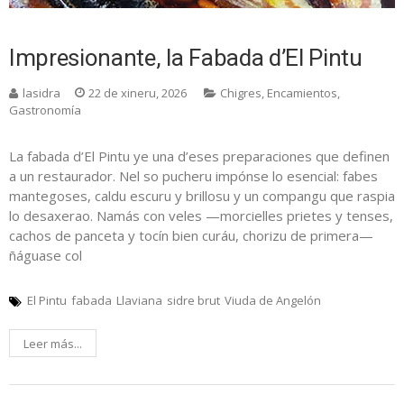
Impresionante, la Fabada d’El Pintu
lasidra
22 de xineru, 2026
Chigres
,
Encamientos
,
Gastronomía
La fabada d’El Pintu ye una d’eses preparaciones que definen
a un restaurador. Nel so pucheru impónse lo esencial: fabes
mantegoses, caldu escuru y brillosu y un compangu que raspia
lo desaxerao. Namás con veles —morcielles prietes y tenses,
cachos de panceta y tocín bien curáu, chorizu de primera—
ñáguase col
El Pintu
fabada
Llaviana
sidre brut
Viuda de Angelón
Leer más...