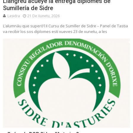
Llangréu acueye la entrega diplomes de
Sumillería de Sidre
Lasidra
21 De Xunetu, 2026
L’alumnáu que superó’l II Cursu de Sumiller de Sidre – Panel de Tastia
va recibir los sos diplomes esti xueves 23 de xunetu, a les