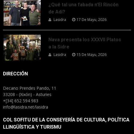
¿Qué tal una fabada n’El Rincón
de Adi?
Lasidra
17 De Mayu, 2026
Nava presenta los XXXVII Platos
a la Sidre
Lasidra
15 De Mayu, 2026
DIRECCIÓN
Decano Prendes Pando, 11
33208 - (Xixón) - Asturies
+[34] 652 594 983
info@lasidra.net/lasidra
COL SOFITU DE LA CONSEYERÍA DE CULTURA, POLÍTICA
LLINGÜÍSTICA Y TURISMU