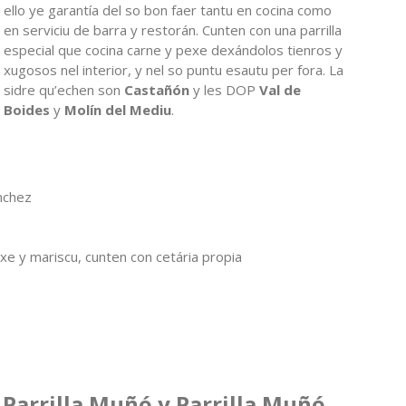
ello ye garantía del so bon faer tantu en cocina como
en serviciu de barra y restorán. Cunten con una parrilla
especial que cocina carne y pexe dexándolos tienros y
xugosos nel interior, y nel so puntu esautu per fora. La
sidre qu’echen son
Castañón
y les DOP
Val de
Boides
y
Molín del Mediu
.
ánchez
pexe y mariscu, cunten con cetária propia
Parrilla Muñó y Parrilla Muñó