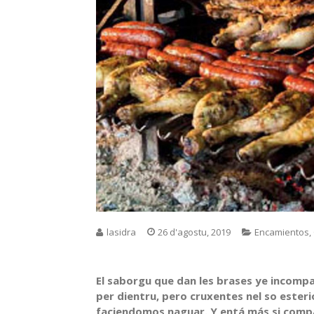
lasidra
26 d'agostu, 2019
Encamientos
,
El saborgu que dan les brases ye incompa
per dientru, pero cruxentes nel so esteri
faciendomos naguar. Y entá más si comp