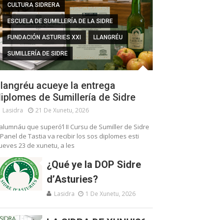
CULTURA SIDRERA
ESCUELA DE SUMILLERÍA DE LA SIDRE
FUNDACIÓN ASTURIES XXI
LLANGRÉU
SUMILLERÍA DE SIDRE
langréu acueye la entrega
iplomes de Sumillería de Sidre
Lasidra
21 De Xunetu, 2026
’alumnáu que superó’l II Cursu de Sumiller de Sidre
 Panel de Tastia va recibir los sos diplomes esti
ueves 23 de xunetu, a les
¿Qué ye la DOP Sidre
d’Asturies?
Lasidra
1 De Xunetu, 2026