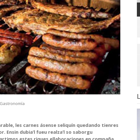
Gastronomía
rable, les carnes ásense seliquín quedando tienres
or.
Ensin dubia’l fueu realza’l so saborgu
artimos estes riques ellaboraciones en compaña.