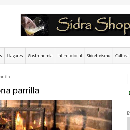
es
Llagares
Gastronomía
Internacional
Sidreturismu
Cultura 
G
rrilla
na parrilla
E