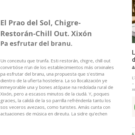
El Prao del Sol, Chigre-
Restorán-Chill Out. Xixón
Pa esfrutar del branu.
L
d
Un conceutu que trunfa. Esti restorán, chigre, chill out
convirtióse n’un de los establecimientos más orixinales
pa esfrutar del branu, una propuesta que s’estima
L
dientro de la ufierta hostelera. La so llocalización ye
–
inmeyorable una y bones atópase na redolada rural de
x
Xixón, pero a escasos minutos de la ciudá. Y, poques
gracies, la calidá de la so parrilla refréndenla tantu los
sos veceros avezaos, como turistes. Amás cunta con
actuaciones de música en direutu. La sidre qu’echen