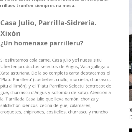
rrillaes trunfen siempres na mesa.
Casa Julio, Parrilla-Sidrería.
Xixón
¿Un homenaxe parrilleru?
Si esfrutamos cola carne, Casa Julio ye’l nuesu sitiu.
Ufierten productos selectos de Angus, Vaca gallega o
Xata asturiana. De la so completa carta destacamos el
‘Platu Parrilleru’ (costielles, criollu, morciella, churrascu,
pitu al llimón); y el ‘Platu Parrillero Selectu’ (entrecot de
güe, churrascu d’Angus y sollombu de xata). Atención a
la ‘Parrillada Casa Julio que lleva xamón, chorizu y
salchichón ibéricos; cecina de güe, calamares,
croquetes, chipirones, costielles, churrascu y muncho