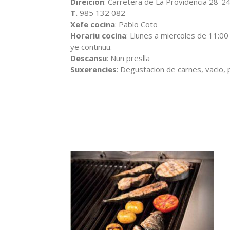
Direicion
: Carretera de La Providencia 28-2
T.
985 132 082
Xefe cocina
: Pablo Coto
Horariu cocina
: Llunes a miercoles de 11:00
ye continuu.
Descansu
: Nun preslla
Suxerencies
: Degustacion de carnes, vacio, p