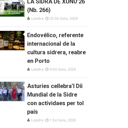
LA SIDRA DE XUNU’26
(Nb. 266)
Lasidra
25 De Xunu, 2026
Endovélico, referente
internacional de la
cultura sidrera, reabre
en Porto
Lasidra
9 De Xunu, 2026
Asturies cellebra’l Díi
Mundial de la Sidre
con actividaes per tol
país
Lasidra
1 De Xunu, 2026