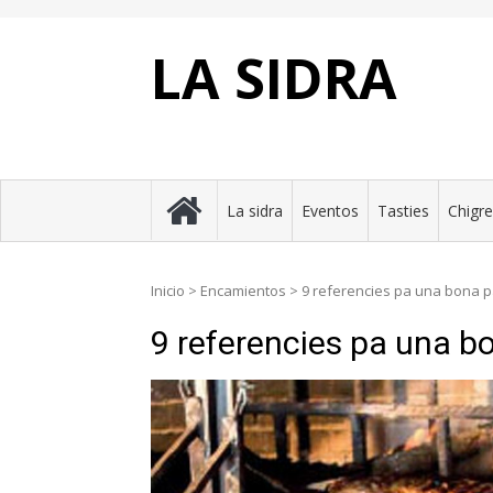
Skip
to
content
LA SIDRA
La sidra
Eventos
Tasties
Chigr
Inicio
>
Encamientos
>
9 referencies pa una bona pa
9 referencies pa una bo