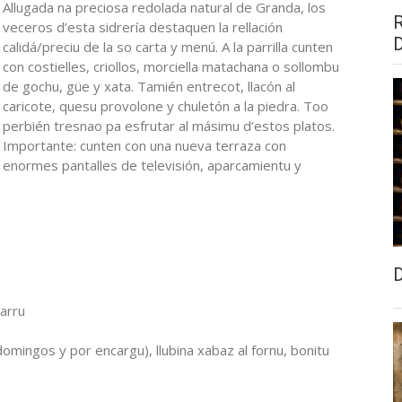
Allugada na preciosa redolada natural de Granda, los
veceros d’esta sidrería destaquen la rellación
calidá/preciu de la so carta y menú. A la parrilla cunten
con costielles, criollos, morciella matachana o sollombu
de gochu, güe y xata. Tamién entrecot, llacón al
caricote, quesu provolone y chuletón a la piedra. Too
perbién tresnao pa esfrutar al másimu d’estos platos.
Importante: cunten con una nueva terraza con
enormes pantalles de televisión, aparcamientu y
zarru
domingos y por encargu), llubina xabaz al fornu, bonitu