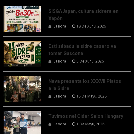
SISGAJapan, cultura sidrera en
Xapón
Lasidra
18 De Xunu, 2026
Esti sábadu la sidre casero va
tomar Gascona
Lasidra
5 De Xunu, 2026
Nava presenta los XXXVII Platos
a la Sidre
Lasidra
15 De Mayu, 2026
Tuvimos nel Cider Salon Hungary
Lasidra
1 De Mayu, 2026