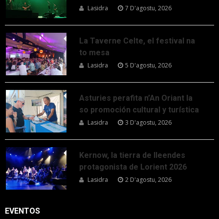
Lasidra
7 D'agostu, 2026
La Taverne Celte, el festival na
to mesa
Lasidra
5 D'agostu, 2026
Asturies perafita n’An Oriant la
so promoción cultural y turística
Lasidra
3 D'agostu, 2026
Kernow, la tierra de lleendes
protagonista de Lorient 2026
Lasidra
2 D'agostu, 2026
EVENTOS