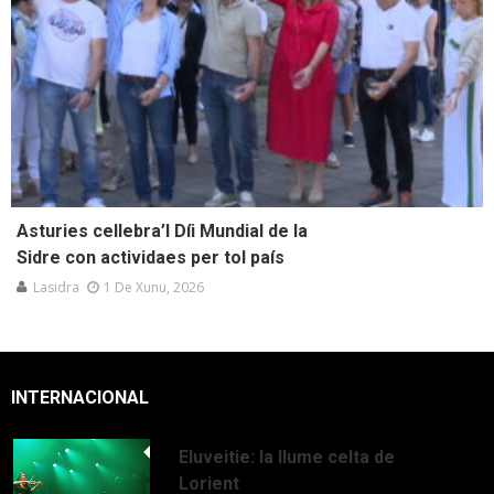
Asturies cellebra’l Díi Mundial de la
Sidre con actividaes per tol país
Lasidra
1 De Xunu, 2026
INTERNACIONAL
Eluveitie: la llume celta de
Lorient