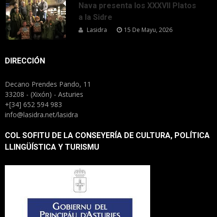
Nava presenta los XXXVII Platos
a la Sidre
Lasidra
15 De Mayu, 2026
DIRECCIÓN
Decano Prendes Pando, 11
33208 - (Xixón) - Asturies
+[34] 652 594 983
info@lasidra.net/lasidra
COL SOFITU DE LA CONSEYERÍA DE CULTURA, POLÍTICA
LLINGÜÍSTICA Y TURISMU