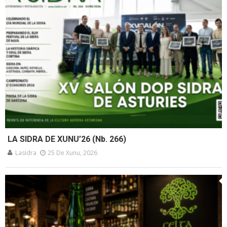
LA SIDRA DE XUNU’26 (Nb. 266)
Lasidra
25 De Xunu, 2026