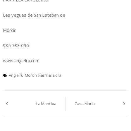
Les vegues de San Esteban de
Morcín
985 783 096
www.angleiru.com
Angleiru
Morcín
Parrilla
sidra
Navegación
La Moncloa
Casa Marín
pelos
artículos