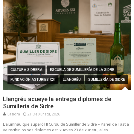
CULTURA SIDRERA
ESCUELA DE SUMILLERÍA DE LA SIDRE
FUNDACIÓN ASTURIES XXI
LLANGRÉU
SUMILLERÍA DE SIDRE
Llangréu acueye la entrega diplomes de
Sumillería de Sidre
Lasidra
21 De Xunetu, 2026
L’alumnáu que superó’l II Cursu de Sumiller de Sidre – Panel de Tastia
va recibir los sos diplomes esti xueves 23 de xunetu, a les