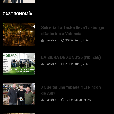
GASTRONOMÍA
Sidrería La Taska lleva’l saborgu
d’Asturies a Valencia
Lasidra
30 De Xunu, 2026
LA SIDRA DE XUNU’26 (Nb. 266)
Lasidra
25 De Xunu, 2026
¿Qué tal una fabada n’El Rincón
de Adi?
Lasidra
17 De Mayu, 2026