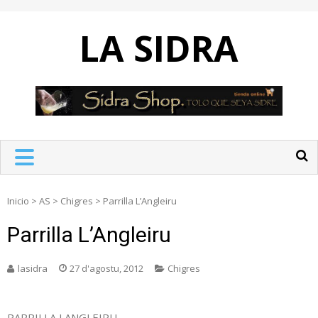
Skip
to
LA SIDRA
content
Inicio
>
AS
>
Chigres
>
Parrilla L’Angleiru
Parrilla L’Angleiru
lasidra
27 d'agostu, 2012
Chigres
PARRILLA LANGLEIRU