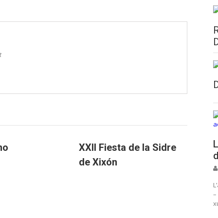
t
L
no
XXII Fiesta de la Sidre
d
de Xixón
L
–
x