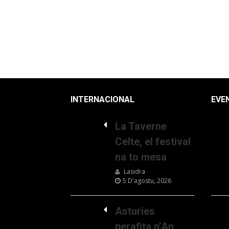
INTERNACIONAL
EVE
La Taverne
Celte, el festival
na to mesa
Lasidra
5 D'agostu, 2026
Asturies
perafita n’An