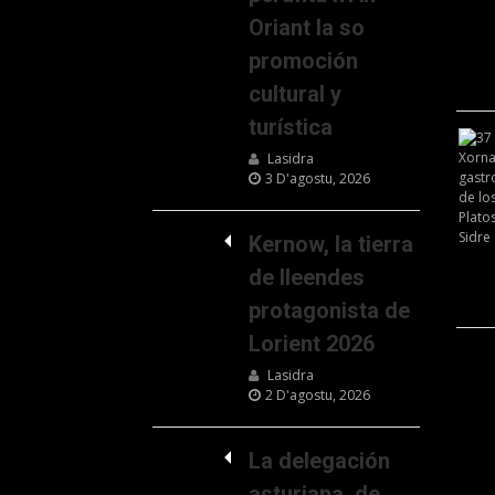
Oriant la so
promoción
cultural y
turística
Lasidra
3 D'agostu, 2026
Kernow, la tierra
de lleendes
protagonista de
Lorient 2026
Lasidra
2 D'agostu, 2026
La delegación
asturiana, de