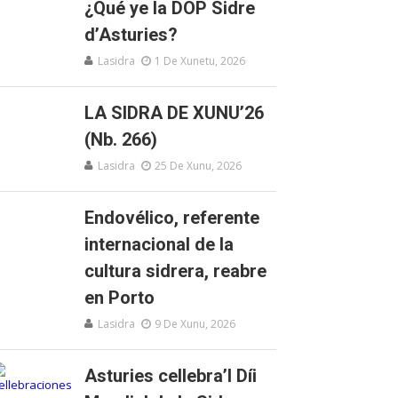
¿Qué ye la DOP Sidre
d’Asturies?
Lasidra
1 De Xunetu, 2026
LA SIDRA DE XUNU’26
(Nb. 266)
Lasidra
25 De Xunu, 2026
Endovélico, referente
internacional de la
cultura sidrera, reabre
en Porto
Lasidra
9 De Xunu, 2026
Asturies cellebra’l Díi