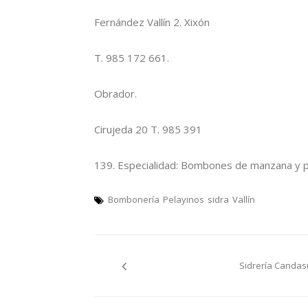
Fernández Vallín 2. Xixón
T. 985 172 661.
Obrador.
Cirujeda 20 T. 985 391
139. Especialidad: Bombones de manzana y p
Bombonería
Pelayinos
sidra
Vallín
Navegación
Sidrería Candas
pelos
artículos