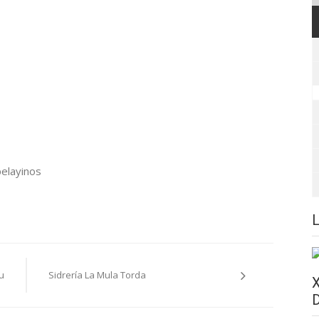
elayinos
u
Sidrería La Mula Torda