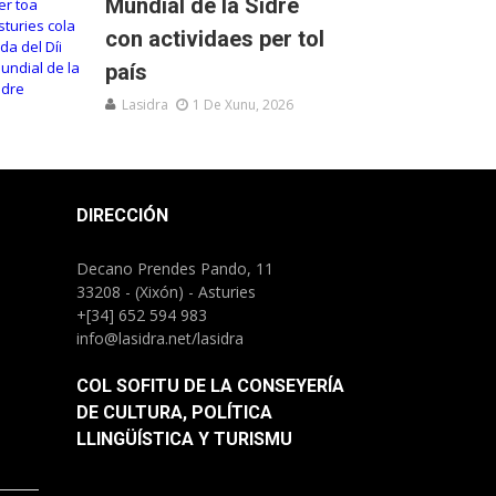
Mundial de la Sidre
con actividaes per tol
país
Lasidra
1 De Xunu, 2026
DIRECCIÓN
Decano Prendes Pando, 11
33208 - (Xixón) - Asturies
+[34] 652 594 983
info@lasidra.net/lasidra
COL SOFITU DE LA CONSEYERÍA
DE CULTURA, POLÍTICA
LLINGÜÍSTICA Y TURISMU