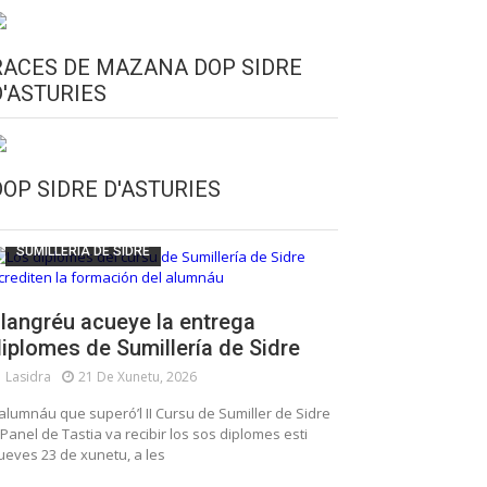
RACES DE MAZANA DOP SIDRE
D'ASTURIES
CULTURA SIDRERA
ESCUELA DE SUMILLERÍA DE LA SIDRE
DOP SIDRE D'ASTURIES
FUNDACIÓN ASTURIES XXI
LLANGRÉU
SUMILLERÍA DE SIDRE
langréu acueye la entrega
iplomes de Sumillería de Sidre
Lasidra
21 De Xunetu, 2026
’alumnáu que superó’l II Cursu de Sumiller de Sidre
 Panel de Tastia va recibir los sos diplomes esti
ueves 23 de xunetu, a les