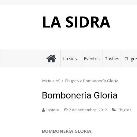
Skip
to
content
LA SIDRA
La sidra
Eventos
Tasties
Chigr
Inicio
>
AS
>
Chigres
>
Bombonería Gloria
Bombonería Gloria
lasidra
7 de setiembre, 2012
Chigres
BOMBONERÍA GLORIA