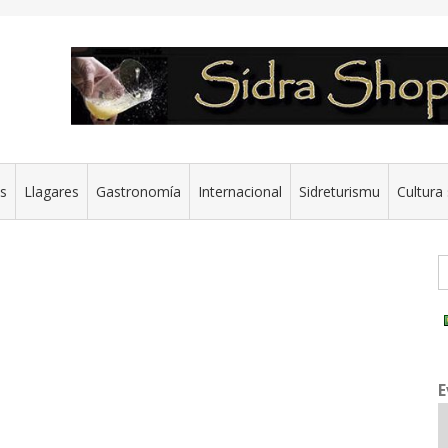
es
Llagares
Gastronomía
Internacional
Sidreturismu
Cultura 
G
E