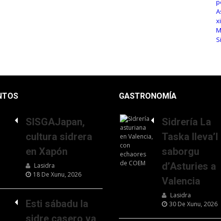
NTOS
GASTRONOMÍA
SISGAJapan,
Sidrería La
cultura sidrera
Taska lleva’l
en Xapón
saborgu
d’Asturies a
Lasidra
18 De Xunu, 2026
Valencia
Lasidra
Esti sábadu la
30 De Xunu, 2026
sidre casero va