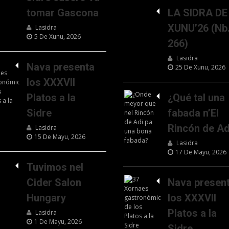
tomar Gascona
LA SIDRA DE
XUNU’26 (Nb
Lasidra
5 De Xunu, 2026
266)
Lasidra
Nava presenta
25 De Xunu, 2026
los XXXVII
Platos a la
¿Qué tal una
Sidre
fabada n’El
Rincón de Ad
Lasidra
15 De Mayu, 2026
Lasidra
17 De Mayu, 2026
Tuvimos nel
Cider Salon
Nava presen
Hungary
los XXXVII
Platos a la
Lasidra
1 De Mayu, 2026
Sidre