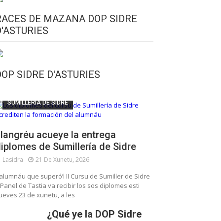
RACES DE MAZANA DOP SIDRE
D'ASTURIES
CULTURA SIDRERA
ESCUELA DE SUMILLERÍA DE LA SIDRE
DOP SIDRE D'ASTURIES
FUNDACIÓN ASTURIES XXI
LLANGRÉU
SUMILLERÍA DE SIDRE
langréu acueye la entrega
iplomes de Sumillería de Sidre
Lasidra
21 De Xunetu, 2026
’alumnáu que superó’l II Cursu de Sumiller de Sidre
 Panel de Tastia va recibir los sos diplomes esti
ueves 23 de xunetu, a les
¿Qué ye la DOP Sidre