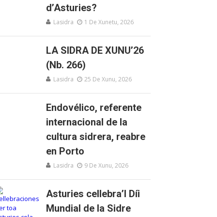
d’Asturies?
Lasidra
1 De Xunetu, 2026
LA SIDRA DE XUNU’26
(Nb. 266)
Lasidra
25 De Xunu, 2026
Endovélico, referente
internacional de la
cultura sidrera, reabre
en Porto
Lasidra
9 De Xunu, 2026
Asturies cellebra’l Díi
Mundial de la Sidre