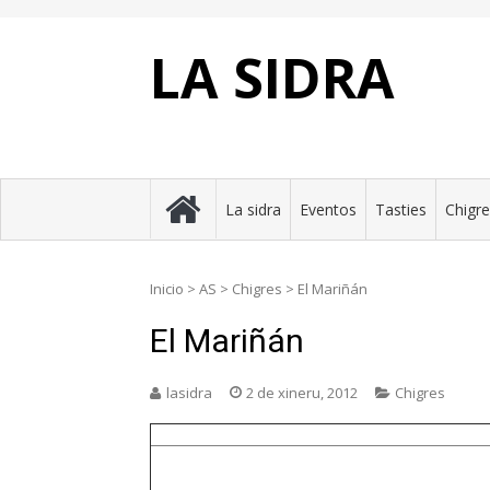
Skip
to
content
LA SIDRA
La sidra
Eventos
Tasties
Chigr
Inicio
>
AS
>
Chigres
>
El Mariñán
El Mariñán
lasidra
2 de xineru, 2012
Chigres