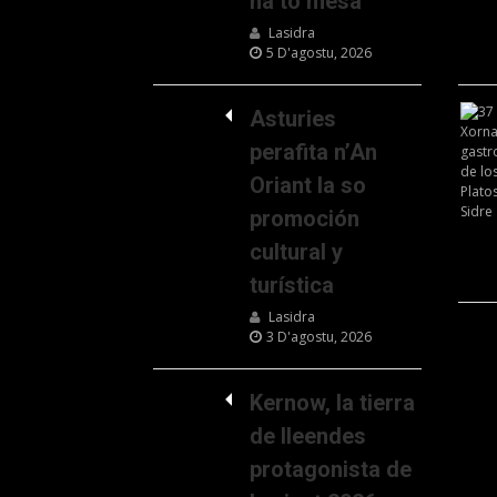
na to mesa
Lasidra
5 D'agostu, 2026
Asturies
perafita n’An
Oriant la so
promoción
cultural y
turística
Lasidra
3 D'agostu, 2026
Kernow, la tierra
de lleendes
protagonista de