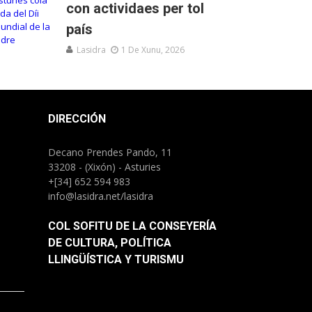
con actividaes per tol
país
Lasidra
1 De Xunu, 2026
DIRECCIÓN
Decano Prendes Pando, 11
33208 - (Xixón) - Asturies
+[34] 652 594 983
info@lasidra.net/lasidra
COL SOFITU DE LA CONSEYERÍA
DE CULTURA, POLÍTICA
LLINGÜÍSTICA Y TURISMU