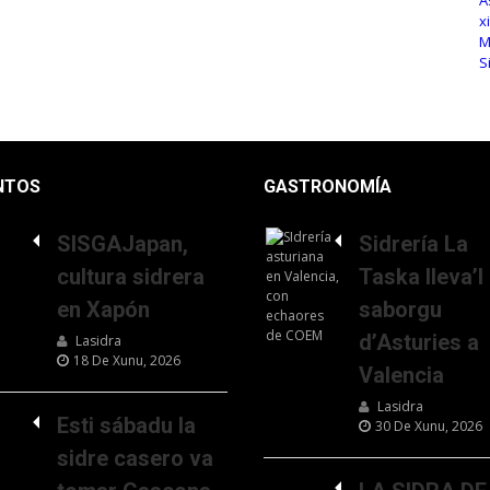
NTOS
GASTRONOMÍA
SISGAJapan,
Sidrería La
cultura sidrera
Taska lleva’l
en Xapón
saborgu
d’Asturies a
Lasidra
18 De Xunu, 2026
Valencia
Lasidra
Esti sábadu la
30 De Xunu, 2026
sidre casero va