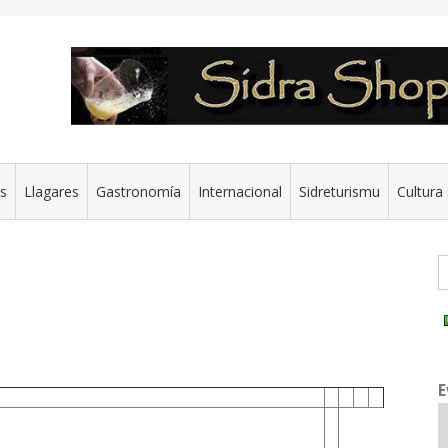
es
Llagares
Gastronomía
Internacional
Sidreturismu
Cultura 
G
E