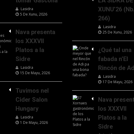
tomar Gascona
LA SIDRA DE
XUNU’26 (Nb
Lasidra
5 De Xunu, 2026
266)
Lasidra
Nava presenta
25 De Xunu, 2026
los XXXVII
Platos a la
¿Qué tal una
Sidre
fabada n’El
Rincón de Ad
Lasidra
15 De Mayu, 2026
Lasidra
17 De Mayu, 2026
Tuvimos nel
Cider Salon
Nava presen
Hungary
los XXXVII
Platos a la
Lasidra
1 De Mayu, 2026
Sidre