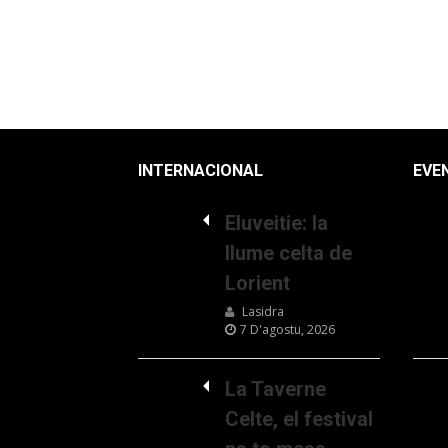
INTERNACIONAL
EVE
Eluveitie: la
llume celta de
Lorient
Lasidra
7 D'agostu, 2026
La Taverne
Celte, el festival