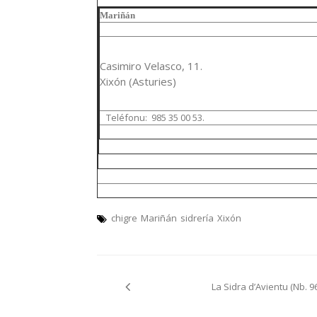
Mariñán
Casimiro Velasco, 11.
Xixón (Asturies)
Teléfonu: 985 35 00 53.
chigre
Mariñán
sidrería
Xixón
Navegación
La Sidra d’Avientu (Nb. 9
pelos