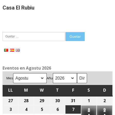
Casa El Rubiu
Guetar:
Eventos en Agostu 2026
Mes
Añu
LL
LLUNES
M
MARTES
W
MIÉRCOLES
T
XUEVES
F
VIENRES
S
SÁBADU
D
DOM
27
27
28
28
29
29
30
30
31
31
1
1
2
2
de
de
de
de
de
d'agostu,
d'ag
3
3
4
4
5
5
6
6
7
7
8
8
9
9
xunetu,
xunetu,
xunetu,
xunetu,
xunetu,
2026
2026
●
●