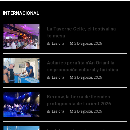
INTERNACIONAL
La Taverne Celte, el festival na
to mesa
Lasidra
5 D'agostu, 2026
Asturies perafita n’An Oriant la
so promoción cultural y turística
Lasidra
3 D'agostu, 2026
Kernow, la tierra de lleendes
protagonista de Lorient 2026
Lasidra
2 D'agostu, 2026