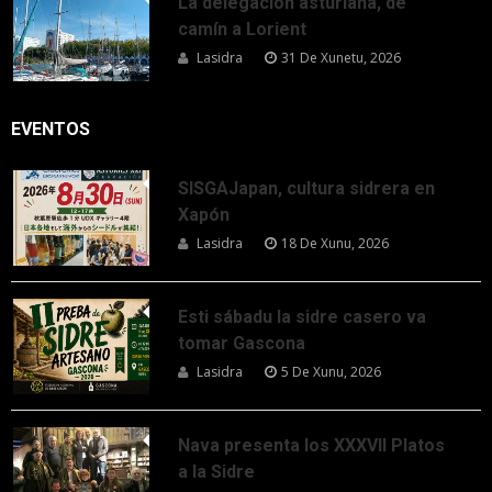
La delegación asturiana, de
camín a Lorient
Lasidra
31 De Xunetu, 2026
EVENTOS
SISGAJapan, cultura sidrera en
Xapón
Lasidra
18 De Xunu, 2026
Esti sábadu la sidre casero va
tomar Gascona
Lasidra
5 De Xunu, 2026
Nava presenta los XXXVII Platos
a la Sidre