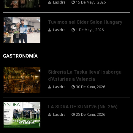
Lasidra
15 De Mayu, 2026
Tuvimos nel Cider Salon Hungary
Lasidra
1 De Mayu, 2026
GASTRONOMÍA
Sidrería La Taska lleva’l saborgu
d’Asturies a Valencia
Lasidra
30 De Xunu, 2026
LA SIDRA DE XUNU’26 (Nb. 266)
Lasidra
25 De Xunu, 2026