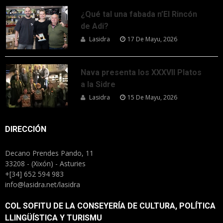
¿Qué tal una fabada n’El Rincón
de Adi?
Lasidra
17 De Mayu, 2026
Nava presenta los XXXVII Platos
a la Sidre
Lasidra
15 De Mayu, 2026
DIRECCIÓN
Decano Prendes Pando, 11
33208 - (Xixón) - Asturies
+[34] 652 594 983
info@lasidra.net/lasidra
COL SOFITU DE LA CONSEYERÍA DE CULTURA, POLÍTICA
LLINGÜÍSTICA Y TURISMU