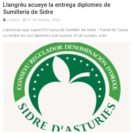
Llangréu acueye la entrega diplomes de
Sumillería de Sidre
Lasidra
21 De Xunetu, 2026
L’alumnáu que superó’l II Cursu de Sumiller de Sidre – Panel de Tastia
va recibir los sos diplomes esti xueves 23 de xunetu, a les