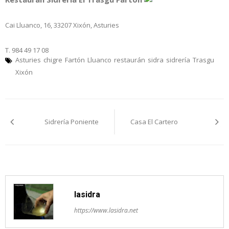
Cai Lluanco, 16, 33207 Xixón, Asturies
T. 984 49 17 08
Asturies
chigre
Fartón
Lluanco
restaurán
sidra
sidrería
Trasgu
Xixón
Navegación
Sidrería Poniente
Casa El Cartero
pelos
artículos
lasidra
https://www.lasidra.net