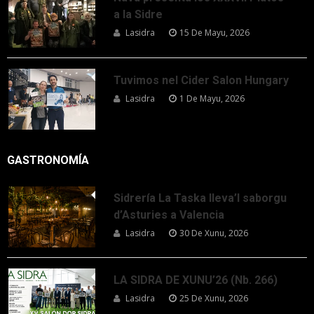
a la Sidre
Lasidra
15 De Mayu, 2026
Tuvimos nel Cider Salon Hungary
Lasidra
1 De Mayu, 2026
GASTRONOMÍA
Sidrería La Taska lleva’l saborgu
d’Asturies a Valencia
Lasidra
30 De Xunu, 2026
LA SIDRA DE XUNU’26 (Nb. 266)
Lasidra
25 De Xunu, 2026