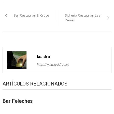
Navegación
Bar Restaurán El Cruce
Sidrería Restaurán Las
pelos
Peñas
artículos
lasidra
https://www.lasidra.net
ARTÍCULOS RELACIONADOS
Bar Feleches