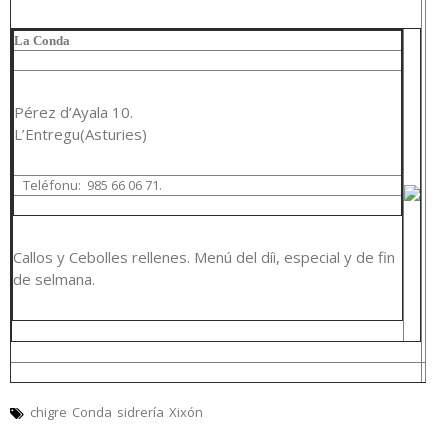
La Conda
Pérez d’Ayala 10.
L’Entregu(Asturies)
Teléfonu: 985 66 06 71.
Callos y Cebolles rellenes. Menú del díi, especial y de fin
de selmana.
chigre
Conda
sidrería
Xixón