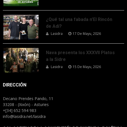
¿Qué tal una fabada n’El Rincón
de Adi?
Lasidra
17 De Mayu, 2026
Nava presenta los XXXVII Platos
a la Sidre
Lasidra
15 De Mayu, 2026
DIRECCIÓN
Decano Prendes Pando, 11
33208 - (Xixón) - Asturies
+[34] 652 594 983
info@lasidra.net/lasidra