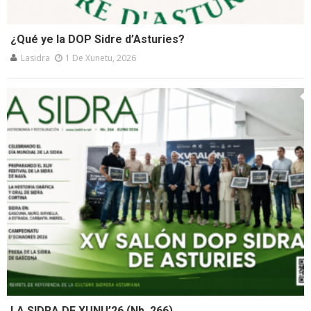
¿Qué ye la DOP Sidre d’Asturies?
Lasidra
1 De Xunetu, 2026
LA SIDRA DE XUNU’26 (Nb. 266)