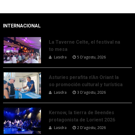
INTERNACIONAL
La Taverne Celte, el festival na
to mesa
Lasidra
5 D'agostu, 2026
Asturies perafita n’An Oriant la
so promoción cultural y turística
Lasidra
3 D'agostu, 2026
Kernow, la tierra de lleendes
protagonista de Lorient 2026
Lasidra
2 D'agostu, 2026