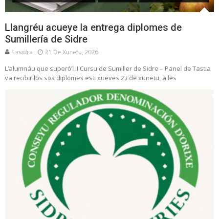
Llangréu acueye la entrega diplomes de
Sumillería de Sidre
Lasidra
21 De Xunetu, 2026
L’alumnáu que superó’l II Cursu de Sumiller de Sidre – Panel de Tastia
va recibir los sos diplomes esti xueves 23 de xunetu, a les