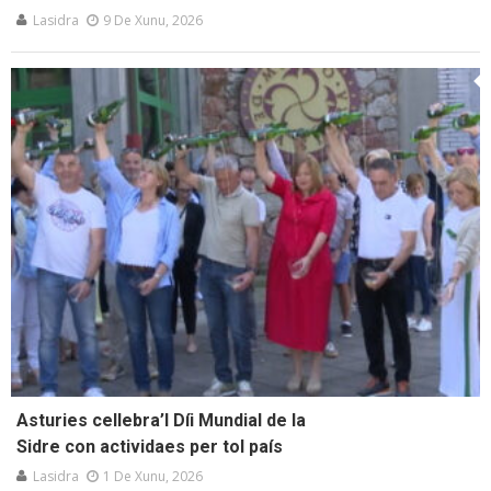
Lasidra
9 De Xunu, 2026
Asturies cellebra’l Díi Mundial de la
Sidre con actividaes per tol país
Lasidra
1 De Xunu, 2026