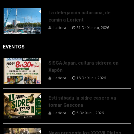
La delegación asturiana, de
camín a Lorient
Lasidra
31 De Xunetu, 2026
EVENTOS
SISGAJapan, cultura sidrera en
Xapón
Lasidra
18 De Xunu, 2026
Esti sábadu la sidre casero va
tomar Gascona
Lasidra
5 De Xunu, 2026
Nava presenta los XXXVII Platos