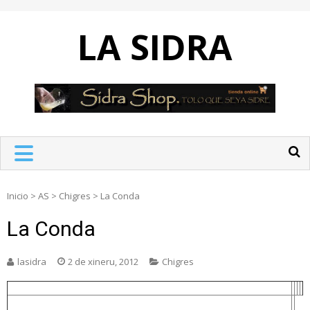
Skip
to
LA SIDRA
content
Inicio
>
AS
>
Chigres
>
La Conda
La Conda
lasidra
2 de xineru, 2012
Chigres