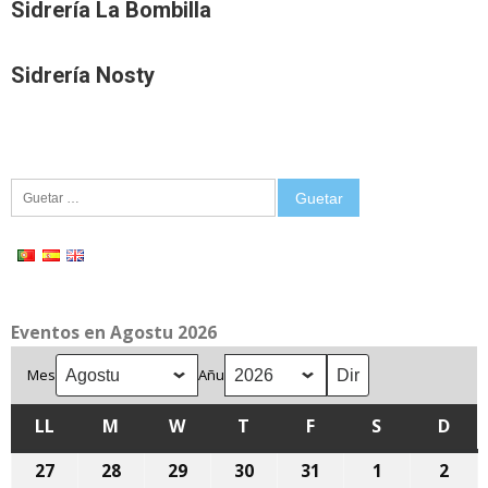
Sidrería La Bombilla
Sidrería Nosty
Guetar:
Eventos en Agostu 2026
Mes
Añu
LL
LLUNES
M
MARTES
W
MIÉRCOLES
T
XUEVES
F
VIENRES
S
SÁBADU
D
DOM
27
27
28
28
29
29
30
30
31
31
1
1
2
2