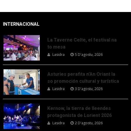
INTERNACIONAL
La Taverne Celte, el festival na
to mesa
Lasidra
5 D'agostu, 2026
Asturies perafita n’An Oriant la
so promoción cultural y turística
Lasidra
3 D'agostu, 2026
Kernow, la tierra de lleendes
protagonista de Lorient 2026
Lasidra
2 D'agostu, 2026