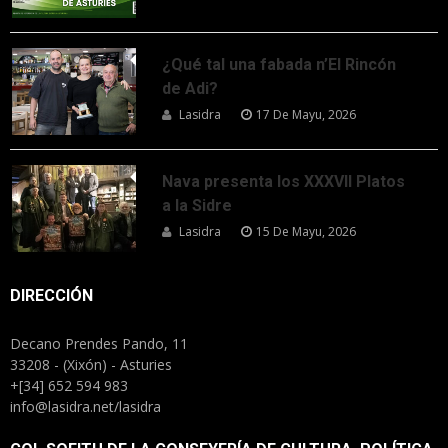
¿Qué tal una fabada n’El Rincón
de Adi?
Lasidra
17 De Mayu, 2026
Nava presenta los XXXVII Platos
a la Sidre
Lasidra
15 De Mayu, 2026
DIRECCIÓN
Decano Prendes Pando, 11
33208 - (Xixón) - Asturies
+[34] 652 594 983
info@lasidra.net/lasidra