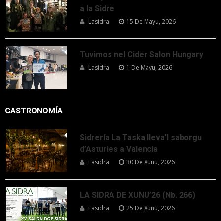
a la Sidre
Lasidra
15 De Mayu, 2026
Tuvimos nel Cider Salon Hungary
Lasidra
1 De Mayu, 2026
GASTRONOMÍA
Sidrería La Taska lleva’l saborgu
d’Asturies a Valencia
Lasidra
30 De Xunu, 2026
LA SIDRA DE XUNU’26 (Nb. 266)
Lasidra
25 De Xunu, 2026