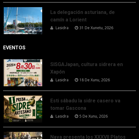
La delegación asturiana, de
camín a Lorient
Lasidra
31 De Xunetu, 2026
EVENTOS
SISGAJapan, cultura sidrera en
Xapón
Lasidra
18 De Xunu, 2026
Esti sábadu la sidre casero va
tomar Gascona
Lasidra
5 De Xunu, 2026
Nava presenta los XXXVII Platos