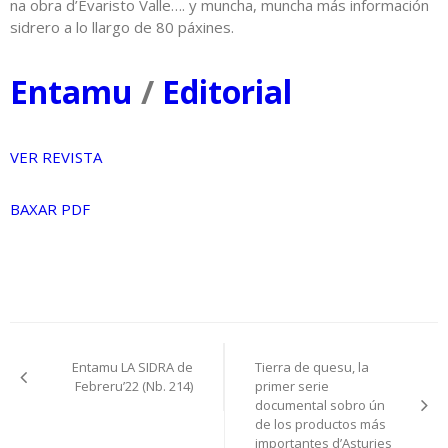
na obra d’Evaristo Valle…. y muncha, muncha más información
sidrero a lo llargo de 80 páxines.
Entamu
/
Editorial
VER REVISTA
BAXAR PDF
Navegación
Entamu LA SIDRA de
Tierra de quesu, la
pelos
Febreru’22 (Nb. 214)
primer serie
documental sobro ún
artículos
de los productos más
importantes d’Asturies