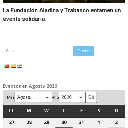
La Fundación Aladina y Trabanco entamen un
eventu solidariu
Guetar:
Eventos en Agostu 2026
Mes
Añu
LL
LLUNES
M
MARTES
W
MIÉRCOLES
T
XUEVES
F
VIENRES
S
SÁBADU
D
DOM
27
27
28
28
29
29
30
30
31
31
1
1
2
2