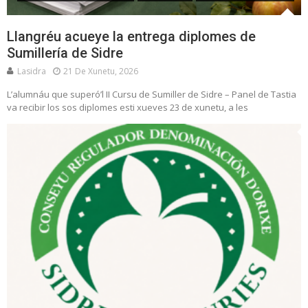
Llangréu acueye la entrega diplomes de
Sumillería de Sidre
Lasidra
21 De Xunetu, 2026
L’alumnáu que superó’l II Cursu de Sumiller de Sidre – Panel de Tastia
va recibir los sos diplomes esti xueves 23 de xunetu, a les