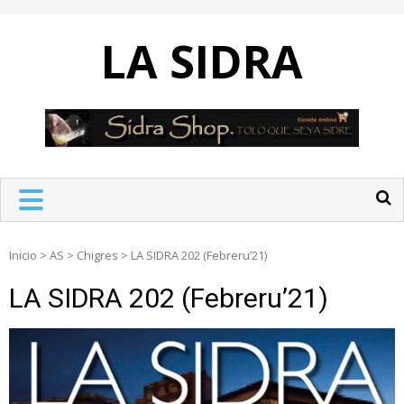
Skip
to
LA SIDRA
content
Inicio
>
AS
>
Chigres
>
LA SIDRA 202 (Febreru’21)
LA SIDRA 202 (Febreru’21)