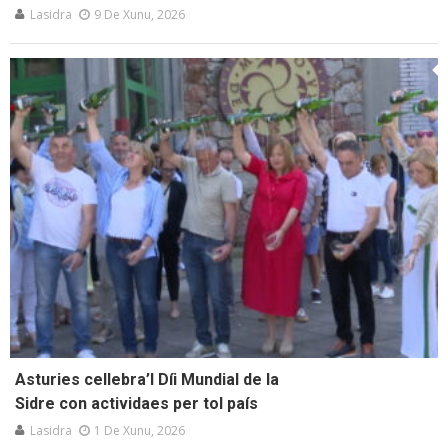
Lasidra
9 De Xunu, 2026
Asturies cellebra’l Díi Mundial de la
Sidre con actividaes per tol país
Lasidra
1 De Xunu, 2026