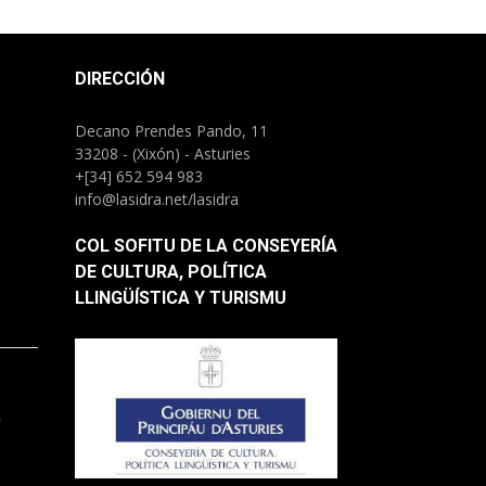
DIRECCIÓN
Decano Prendes Pando, 11
33208 - (Xixón) - Asturies
+[34] 652 594 983
info@lasidra.net/lasidra
COL SOFITU DE LA CONSEYERÍA
DE CULTURA, POLÍTICA
LLINGÜÍSTICA Y TURISMU
.