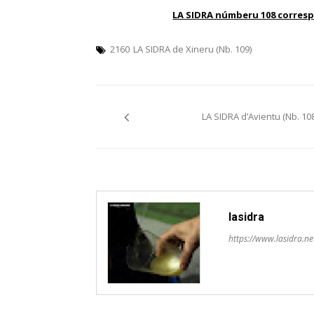
LA SIDRA númberu 108 correspu
2160
LA SIDRA de Xineru (Nb. 109)
Navegación
LA SIDRA d’Avientu (Nb. 108
pelos
artículos
lasidra
https://www.lasidra.ne