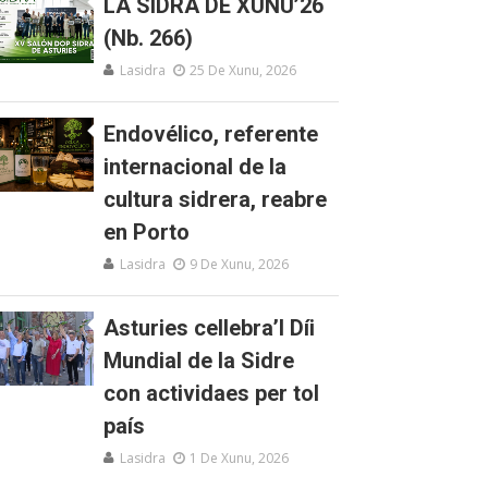
LA SIDRA DE XUNU’26
(Nb. 266)
Lasidra
25 De Xunu, 2026
Endovélico, referente
internacional de la
cultura sidrera, reabre
en Porto
Lasidra
9 De Xunu, 2026
Asturies cellebra’l Díi
Mundial de la Sidre
con actividaes per tol
país
Lasidra
1 De Xunu, 2026