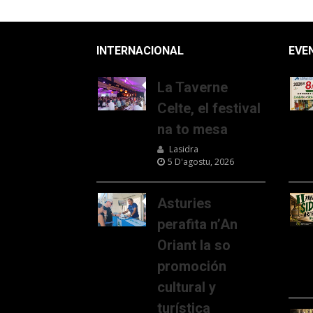
INTERNACIONAL
EVE
La Taverne
Celte, el festival
na to mesa
Lasidra
5 D'agostu, 2026
Asturies
perafita n’An
Oriant la so
promoción
cultural y
turística