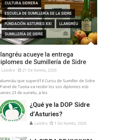
CULTURA SIDRERA
ESCUELA DE SUMILLERÍA DE LA SIDRE
FUNDACIÓN ASTURIES XXI
LLANGRÉU
SUMILLERÍA DE SIDRE
langréu acueye la entrega
iplomes de Sumillería de Sidre
Lasidra
21 De Xunetu, 2026
’alumnáu que superó’l II Cursu de Sumiller de Sidre
 Panel de Tastia va recibir los sos diplomes esti
ueves 23 de xunetu, a les
¿Qué ye la DOP Sidre
d’Asturies?
Lasidra
1 De Xunetu, 2026