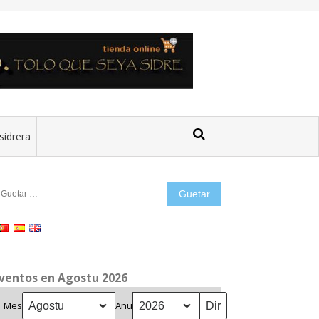
sidrera
uetar:
ventos en Agostu 2026
Mes
Añu