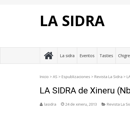
Skip
to
content
LA SIDRA
La sidra
Eventos
Tasties
Chigr
Inicio
>
AS
>
Espublizaciones
>
Revista La Sidra
>
L
LA SIDRA de Xineru (Nb
lasidra
24 de xineru, 2013
Revista La Si