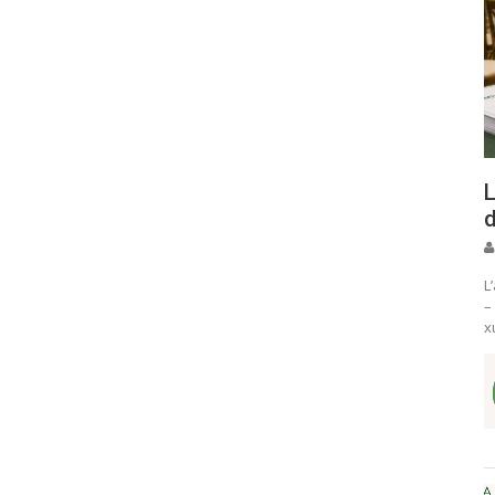
L
d
L
–
x