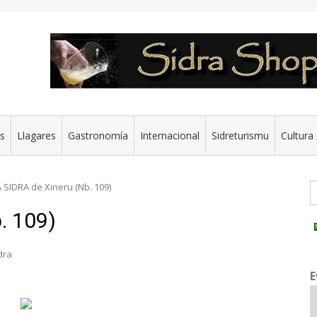
es
Llagares
Gastronomía
Internacional
Sidreturismu
Cultura 
G
A SIDRA de Xineru (Nb. 109)
. 109)
dra
E