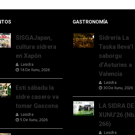
NTOS
GASTRONOMÍA
SISGAJapan,
Sidrería La
cultura sidrera
Taska lleva’l
en Xapón
saborgu
d’Asturies a
Lasidra
18 De Xunu, 2026
Valencia
Lasidra
Esti sábadu la
30 De Xunu, 2026
sidre casero va
tomar Gascona
LA SIDRA DE
XUNU’26 (Nb
Lasidra
5 De Xunu, 2026
266)
Lasidra