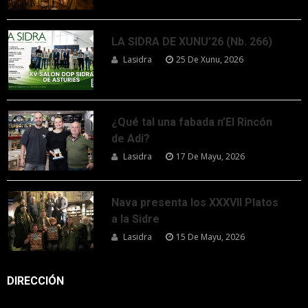
LA SIDRA DE XUNU’26 (Nb. 266)
Lasidra
25 De Xunu, 2026
¿Qué tal una fabada n’El Rincón
de Adi?
Lasidra
17 De Mayu, 2026
Nava presenta los XXXVII Platos
a la Sidre
Lasidra
15 De Mayu, 2026
DIRECCIÓN