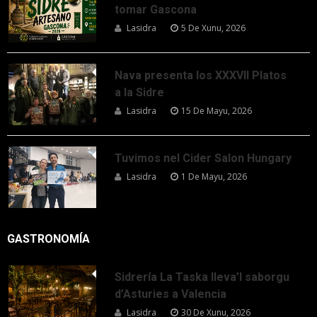
tomar Gascona
Lasidra
5 De Xunu, 2026
Nava presenta los XXXVII Platos
a la Sidre
Lasidra
15 De Mayu, 2026
Tuvimos nel Cider Salon Hungary
Lasidra
1 De Mayu, 2026
GASTRONOMÍA
Sidrería La Taska lleva’l saborgu
d’Asturies a Valencia
Lasidra
30 De Xunu, 2026