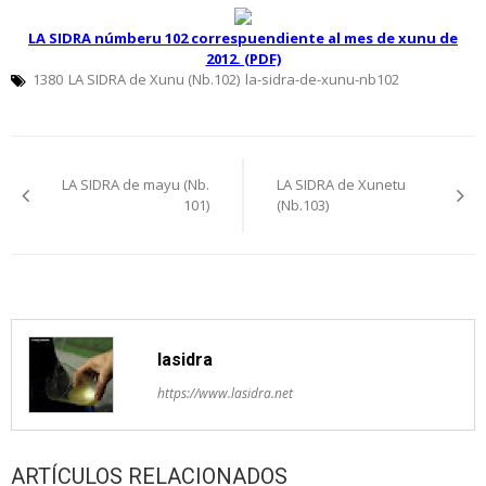
LA SIDRA númberu 102 correspuendiente al mes de xunu de
2012. (PDF)
1380
LA SIDRA de Xunu (Nb.102)
la-sidra-de-xunu-nb102
Navegación
LA SIDRA de mayu (Nb.
LA SIDRA de Xunetu
pelos
101)
(Nb.103)
artículos
lasidra
https://www.lasidra.net
ARTÍCULOS RELACIONADOS