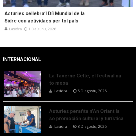
Asturies cellebra’l Díi Mundial de la
Sidre con actividaes per tol país
Lasidra
1 De Xunu, 2026
INTERNACIONAL
La Taverne Celte, el festival na
to mesa
Lasidra
5 D'agostu, 2026
Asturies perafita n’An Oriant la
so promoción cultural y turística
Lasidra
3 D'agostu, 2026