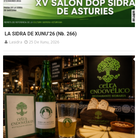
LA SIDRA DE XUNU’26 (Nb. 266)
Lasidra
25 De Xunu, 2026