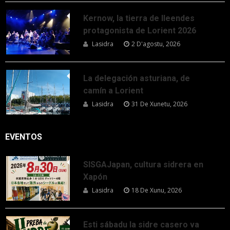
Kernow, la tierra de lleendes
protagonista de Lorient 2026
Lasidra
2 D'agostu, 2026
La delegación asturiana, de
camín a Lorient
Lasidra
31 De Xunetu, 2026
EVENTOS
SISGAJapan, cultura sidrera en
Xapón
Lasidra
18 De Xunu, 2026
Esti sábadu la sidre casero va