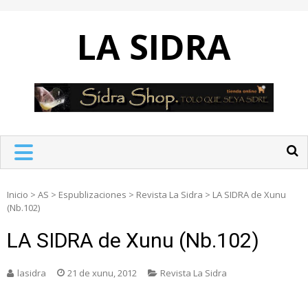
Skip
to
LA SIDRA
content
Inicio
>
AS
>
Espublizaciones
>
Revista La Sidra
>
LA SIDRA de Xunu
(Nb.102)
LA SIDRA de Xunu (Nb.102)
lasidra
21 de xunu, 2012
Revista La Sidra