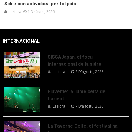
Sidre con actividaes per tol país
Lasidra
1 De Xunu, 2026
INTERNACIONAL
SISGAJapan, el focu
internacional de la sidre
Lasidra
8 D'agostu, 2026
Eluveitie: la llume celta de
Lorient
Lasidra
7 D'agostu, 2026
La Taverne Celte, el festival na