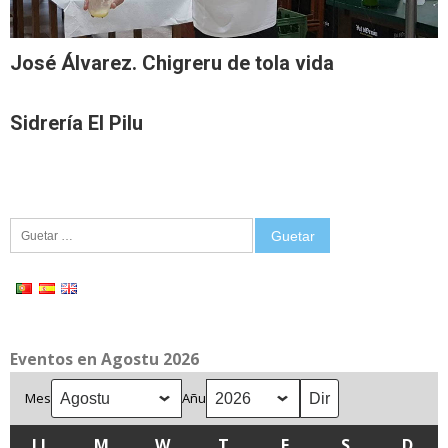
José Álvarez. Chigreru de tola vida
Sidrería El Pilu
Guetar:
Eventos en Agostu 2026
Mes
Añu
LL
LLUNES
M
MARTES
W
MIÉRCOLES
T
XUEVES
F
VIENRES
S
SÁBADU
D
DOM