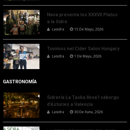
Nava presenta los XXXVII Platos
a la Sidre
Lasidra
15 De Mayu, 2026
Tuvimos nel Cider Salon Hungary
Lasidra
1 De Mayu, 2026
GASTRONOMÍA
Sidrería La Taska lleva’l saborgu
d’Asturies a Valencia
Lasidra
30 De Xunu, 2026