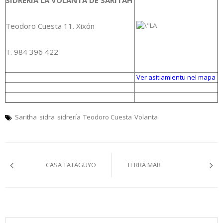
SIDRERÍA LA VOLANTA DE SARITAH
Teodoro Cuesta 11. Xixón
T. 984 396 422
Ver asitiamientu nel mapa
Saritha
sidra
sidrería
Teodoro Cuesta
Volanta
Navegación
CASA TATAGUYO
TERRA MAR
pelos
artículos