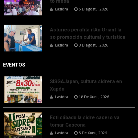
to mesa
Lasidra
5 D'agostu, 2026
Asturies perafita n’An Oriant la
so promoción cultural y turística
Lasidra
3 D'agostu, 2026
EVENTOS
SISGAJapan, cultura sidrera en
Xapón
Lasidra
18 De Xunu, 2026
Esti sábadu la sidre casero va
tomar Gascona
Lasidra
5 De Xunu, 2026