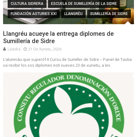
CULTURA SIDRERA
ESCUELA DE SUMILLERÍA DE LA SIDRE
FUNDACIÓN ASTURIES XXI
LLANGRÉU
SUMILLERÍA DE SIDRE
Llangréu acueye la entrega diplomes de
Sumillería de Sidre
Lasidra
21 De Xunetu, 2026
L’alumnáu que superó’l II Cursu de Sumiller de Sidre – Panel de Tastia
va recibir los sos diplomes esti xueves 23 de xunetu, a les