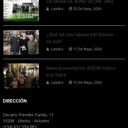
LA SIDRA DE XUNU’26 (Nb. 266)
Lasidra
25 De Xunu, 2026
¿Qué tal una fabada n’El Rincón
de Adi?
Lasidra
17 De Mayu, 2026
Nava presenta los XXXVII Platos
a la Sidre
Lasidra
15 De Mayu, 2026
DIRECCIÓN
Decano Prendes Pando, 11
33208 - (Xixón) - Asturies
+[34] 652 594 983