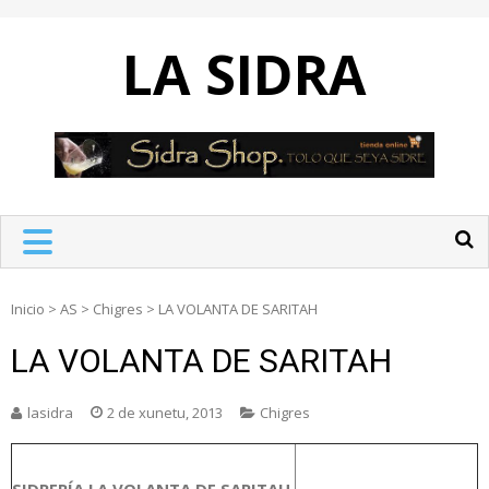
Skip
to
LA SIDRA
content
Inicio
>
AS
>
Chigres
>
LA VOLANTA DE SARITAH
LA VOLANTA DE SARITAH
lasidra
2 de xunetu, 2013
Chigres