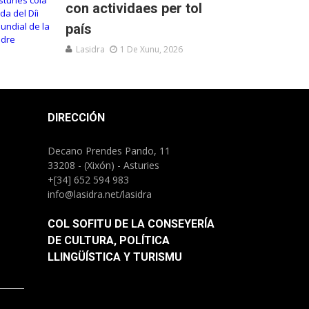
con actividaes per tol
país
Lasidra
1 De Xunu, 2026
DIRECCIÓN
Decano Prendes Pando, 11
33208 - (Xixón) - Asturies
+[34] 652 594 983
info@lasidra.net/lasidra
COL SOFITU DE LA CONSEYERÍA
DE CULTURA, POLÍTICA
LLINGÜÍSTICA Y TURISMU