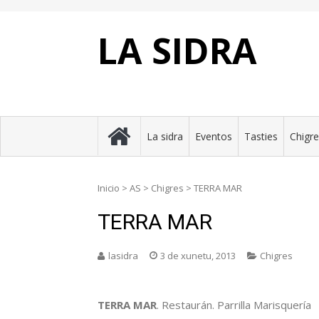
Skip
to
content
LA SIDRA
La sidra
Eventos
Tasties
Chigr
Inicio
>
AS
>
Chigres
>
TERRA MAR
TERRA MAR
lasidra
3 de xunetu, 2013
Chigres
TERRA MAR
. Restaurán. Parrilla Marisquería