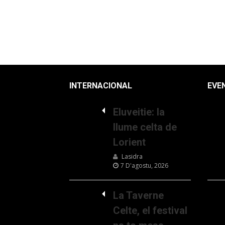
INTERNACIONAL
EVE
Eluveitie: la
llume celta de
Lorient
Lasidra
7 D'agostu, 2026
La Taverne
Celte, el festival