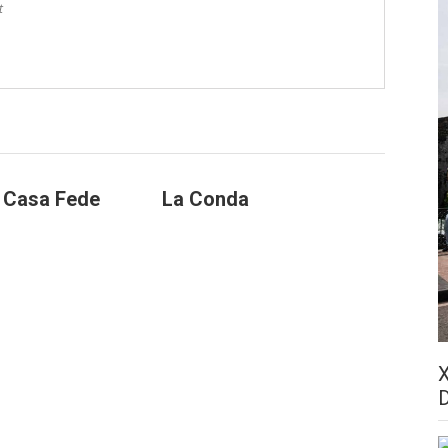
t
a Casa Fede
La Conda