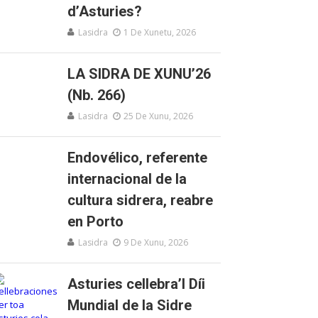
d’Asturies?
Lasidra
1 De Xunetu, 2026
LA SIDRA DE XUNU’26
(Nb. 266)
Lasidra
25 De Xunu, 2026
Endovélico, referente
internacional de la
cultura sidrera, reabre
en Porto
Lasidra
9 De Xunu, 2026
Asturies cellebra’l Díi
Mundial de la Sidre