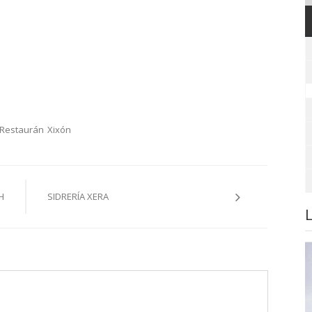
.Restaurán
Xixón
H
SIDRERÍA XERA