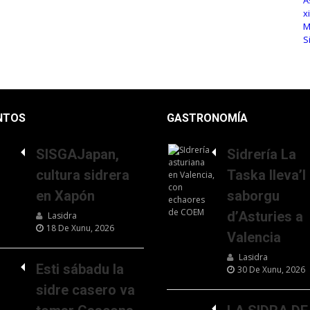
NTOS
GASTRONOMÍA
SISGAJapan,
Sidrería La
cultura sidrera
Taska lleva’l
en Xapón
saborgu
d’Asturies a
Lasidra
18 De Xunu, 2026
Valencia
Lasidra
Esti sábadu la
30 De Xunu, 2026
sidre casero va