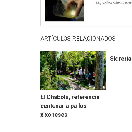
https://www.lasidra.ne
ARTÍCULOS RELACIONADOS
Sidrerí
El Chabolu, referencia
centenaria pa los
xixoneses