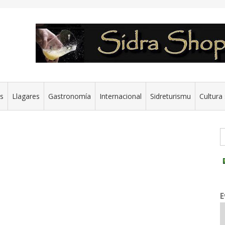
es
Llagares
Gastronomía
Internacional
Sidreturismu
Cultura 
G
E