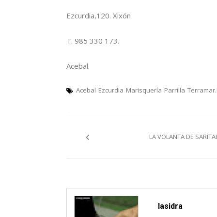
Ezcurdia,120. Xixón
T. 985 330 173.
Acebal.
Acebal
Ezcurdia
Marisquería
Parrilla
Terramar
Navegación
LA VOLANTA DE SARITA
pelos
artículos
lasidra