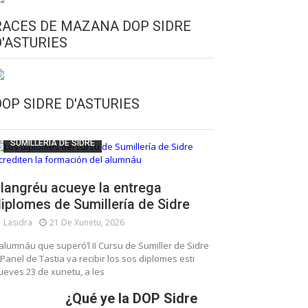
RACES DE MAZANA DOP SIDRE
D'ASTURIES
CULTURA SIDRERA
ESCUELA DE SUMILLERÍA DE LA SIDRE
DOP SIDRE D'ASTURIES
FUNDACIÓN ASTURIES XXI
LLANGRÉU
SUMILLERÍA DE SIDRE
langréu acueye la entrega
iplomes de Sumillería de Sidre
Lasidra
21 De Xunetu, 2026
’alumnáu que superó’l II Cursu de Sumiller de Sidre
 Panel de Tastia va recibir los sos diplomes esti
ueves 23 de xunetu, a les
¿Qué ye la DOP Sidre