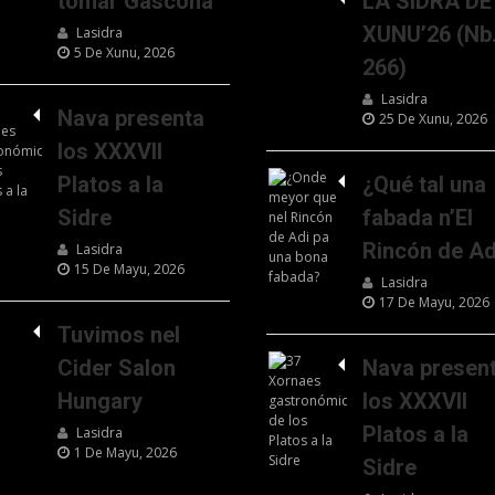
tomar Gascona
LA SIDRA DE
XUNU’26 (Nb
Lasidra
5 De Xunu, 2026
266)
Lasidra
Nava presenta
25 De Xunu, 2026
los XXXVII
Platos a la
¿Qué tal una
Sidre
fabada n’El
Rincón de Ad
Lasidra
15 De Mayu, 2026
Lasidra
17 De Mayu, 2026
Tuvimos nel
Cider Salon
Nava presen
Hungary
los XXXVII
Platos a la
Lasidra
1 De Mayu, 2026
Sidre