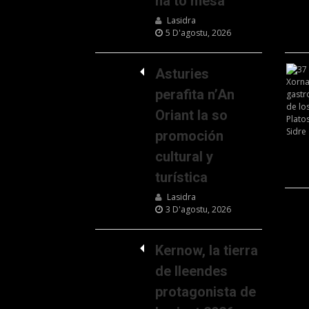
na to mesa
Lasidra
5 D'agostu, 2026
Asturies
perafita n’An
Oriant la so
promoción
cultural y
turística
Lasidra
3 D'agostu, 2026
Kernow, la tierra
de lleendes
protagonista de