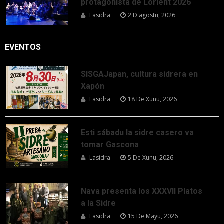
protagonista de Lorient 2026
Lasidra
2 D'agostu, 2026
EVENTOS
SISGAJapan, cultura sidrera en
Xapón
Lasidra
18 De Xunu, 2026
Esti sábadu la sidre casero va
tomar Gascona
Lasidra
5 De Xunu, 2026
Nava presenta los XXXVII Platos
a la Sidre
Lasidra
15 De Mayu, 2026