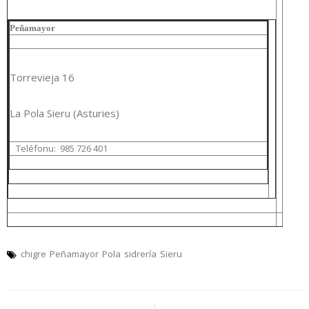
Peñamayor
Torrevieja 16
La Pola Sieru (Asturies)
Teléfonu:
985 726 401
chigre
Peñamayor
Pola
sidrería
Sieru
Navegación