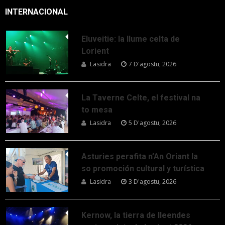
INTERNACIONAL
Eluveitie: la llume celta de
Lorient
Lasidra
7 D'agostu, 2026
La Taverne Celte, el festival na
to mesa
Lasidra
5 D'agostu, 2026
Asturies perafita n’An Oriant la
so promoción cultural y turística
Lasidra
3 D'agostu, 2026
Kernow, la tierra de lleendes