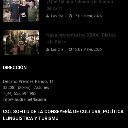
¿Qué tal una fabada n’El Rincón
de Adi?
Lasidra
17 De Mayu, 2026
Nava presenta los XXXVII Platos
a la Sidre
Lasidra
15 De Mayu, 2026
DIRECCIÓN
Decano Prendes Pando, 11
33208 - (Xixón) - Asturies
+[34] 652 594 983
info@lasidra.net/lasidra
COL SOFITU DE LA CONSEYERÍA DE CULTURA, POLÍTICA
LLINGÜÍSTICA Y TURISMU