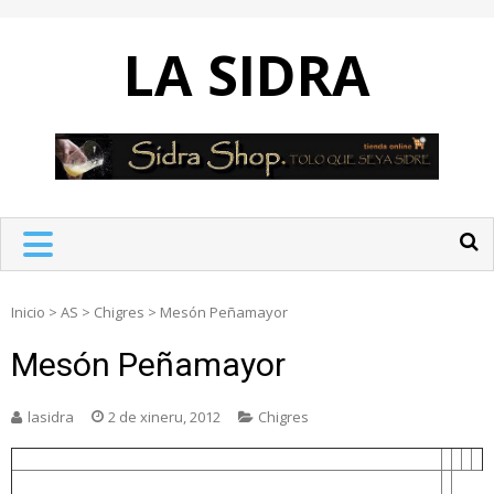
Skip
to
LA SIDRA
content
Inicio
>
AS
>
Chigres
>
Mesón Peñamayor
Mesón Peñamayor
lasidra
2 de xineru, 2012
Chigres