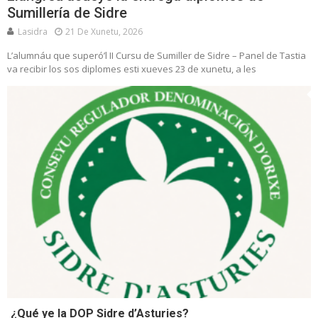
Sumillería de Sidre
Lasidra
21 De Xunetu, 2026
L’alumnáu que superó’l II Cursu de Sumiller de Sidre – Panel de Tastia
va recibir los sos diplomes esti xueves 23 de xunetu, a les
¿Qué ye la DOP Sidre d’Asturies?