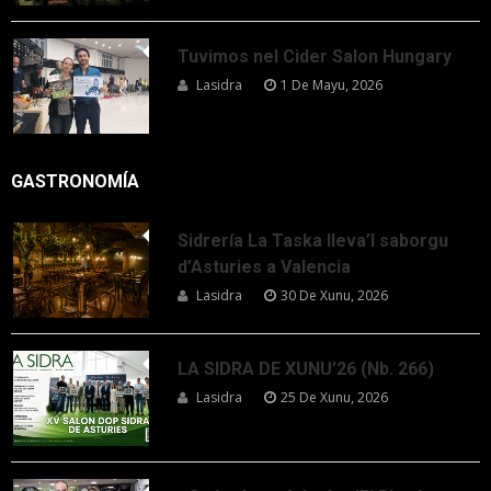
Tuvimos nel Cider Salon Hungary
Lasidra
1 De Mayu, 2026
GASTRONOMÍA
Sidrería La Taska lleva’l saborgu
d’Asturies a Valencia
Lasidra
30 De Xunu, 2026
LA SIDRA DE XUNU’26 (Nb. 266)
Lasidra
25 De Xunu, 2026