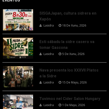
EVENTOS
SISGAJapan, cultura sidrera en
Xapón
Lasidra
18 De Xunu, 2026
Esti sábadu la sidre casero va
tomar Gascona
Lasidra
5 De Xunu, 2026
Nava presenta los XXXVII Platos
a la Sidre
Lasidra
15 De Mayu, 2026
Tuvimos nel Cider Salon Hungary
Lasidra
1 De Mayu, 2026