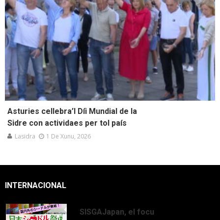
Asturies cellebra’l Díi Mundial de la
Sidre con actividaes per tol país
Lasidra
1 De Xunu, 2026
INTERNACIONAL
SISGAJapan, el focu