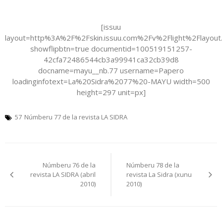
[issuu
layout=http%3A%2F%2Fskin.issuu.com%2Fv%2Flight%2Flayout
showflipbtn=true documentid=100519151257-
42cfa72486544cb3a99941ca32cb39d8
docname=mayu__nb.77 username=Papero
loadinginfotext=La%20Sidra%2077%20-MAYU width=500
height=297 unit=px]
57
Númberu 77 de la revista LA SIDRA
Navegación
Númberu 76 de la
Númberu 78 de la
pelos
revista LA SIDRA (abril
revista La Sidra (xunu
2010)
2010)
artículos