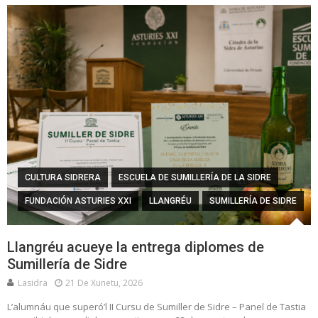
CULTURA SIDRERA
ESCUELA DE SUMILLERÍA DE LA SIDRE
FUNDACIÓN ASTURIES XXI
LLANGRÉU
SUMILLERÍA DE SIDRE
Llangréu acueye la entrega diplomes de
Sumillería de Sidre
Lasidra
21 De Xunetu, 2026
L’alumnáu que superó’l II Cursu de Sumiller de Sidre – Panel de Tastia