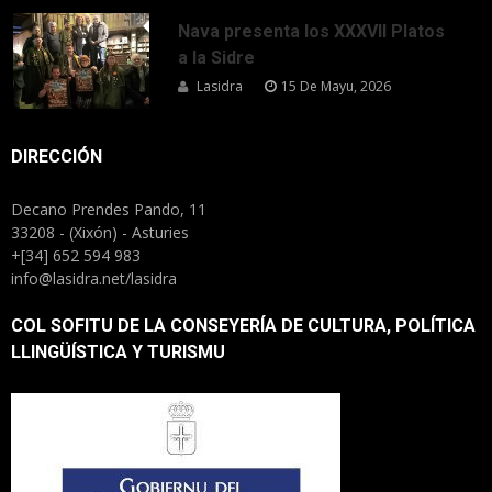
Nava presenta los XXXVII Platos
a la Sidre
Lasidra
15 De Mayu, 2026
DIRECCIÓN
Decano Prendes Pando, 11
33208 - (Xixón) - Asturies
+[34] 652 594 983
info@lasidra.net/lasidra
COL SOFITU DE LA CONSEYERÍA DE CULTURA, POLÍTICA
LLINGÜÍSTICA Y TURISMU