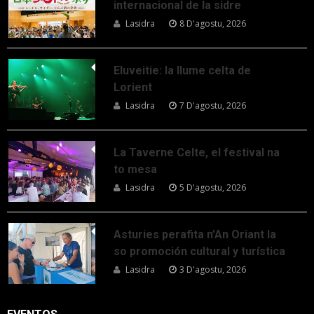
internacional de la sidre
Lasidra
8 D'agostu, 2026
Eluveitie: la llume celta de
Lorient
Lasidra
7 D'agostu, 2026
La Taverne Celte, el festival na
to mesa
Lasidra
5 D'agostu, 2026
Asturies perafita n’An Oriant la
so promoción cultural y turística
Lasidra
3 D'agostu, 2026