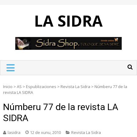
Skip
to
LA SIDRA
content
Inicio
>
AS
>
Espublizaciones
>
Revista La Sidra
>
Númberu 77 de la
revista LA SIDRA
Númberu 77 de la revista LA
SIDRA
lasidra
12 de xunu, 2010
Revista La Sidra