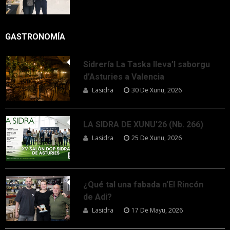
GASTRONOMÍA
Sidrería La Taska lleva’l saborgu
d’Asturies a Valencia
Lasidra
30 De Xunu, 2026
LA SIDRA DE XUNU’26 (Nb. 266)
Lasidra
25 De Xunu, 2026
¿Qué tal una fabada n’El Rincón
de Adi?
Lasidra
17 De Mayu, 2026