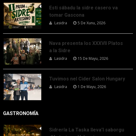
Esti sábadu la sidre casero va
tomar Gascona
Lasidra
5 De Xunu, 2026
Nava presenta los XXXVII Platos
a la Sidre
Lasidra
15 De Mayu, 2026
Tuvimos nel Cider Salon Hungary
Lasidra
1 De Mayu, 2026
GASTRONOMÍA
Sidrería La Taska lleva’l saborgu