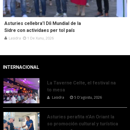
Asturies cellebra’l Díi Mundial de la
Sidre con actividaes per tol país
Lasidra
1 De Xunu, 2026
INTERNACIONAL
La Taverne Celte, el festival na
to mesa
Lasidra
5 D'agostu, 2026
Asturies perafita n’An Oriant la
so promoción cultural y turística