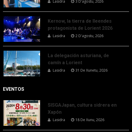
Lasidra
3 D'agostu, 2026
Kernow, la tierra de lleendes
protagonista de Lorient 2026
Lasidra
2 D'agostu, 2026
La delegación asturiana, de
camín a Lorient
Lasidra
31 De Xunetu, 2026
EVENTOS
SISGAJapan, cultura sidrera en
Xapón
Lasidra
18 De Xunu, 2026