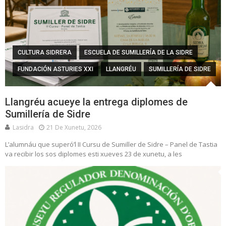
CULTURA SIDRERA
ESCUELA DE SUMILLERÍA DE LA SIDRE
FUNDACIÓN ASTURIES XXI
LLANGRÉU
SUMILLERÍA DE SIDRE
Llangréu acueye la entrega diplomes de
Sumillería de Sidre
Lasidra
21 De Xunetu, 2026
L’alumnáu que superó’l II Cursu de Sumiller de Sidre – Panel de Tastia
va recibir los sos diplomes esti xueves 23 de xunetu, a les