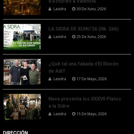
d’Asturies a Valencia
Lasidra
30 De Xunu, 2026
LA SIDRA DE XUNU’26 (Nb. 266)
Lasidra
25 De Xunu, 2026
¿Qué tal una fabada n’El Rincón
de Adi?
Lasidra
17 De Mayu, 2026
Nava presenta los XXXVII Platos
a la Sidre
Lasidra
15 De Mayu, 2026
DIRECCIÓN