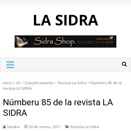
Skip
to
LA SIDRA
content
Inicio
>
AS
>
Espublizaciones
>
Revista La Sidra
>
Númberu 85 de la
revista LA SIDRA
Númberu 85 de la revista LA
SIDRA
lasidra
26 de xineru, 2011
Revista La Sidra