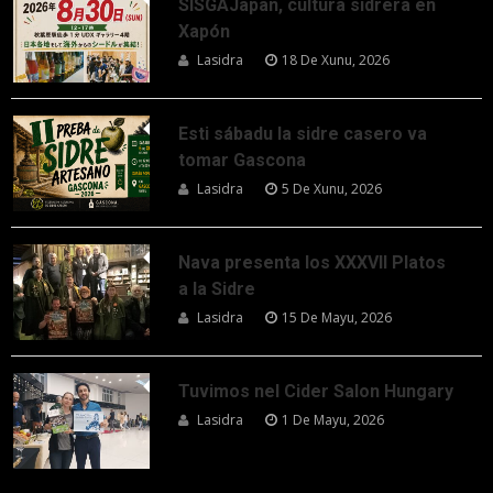
SISGAJapan, cultura sidrera en
Xapón
Lasidra
18 De Xunu, 2026
Esti sábadu la sidre casero va
tomar Gascona
Lasidra
5 De Xunu, 2026
Nava presenta los XXXVII Platos
a la Sidre
Lasidra
15 De Mayu, 2026
Tuvimos nel Cider Salon Hungary
Lasidra
1 De Mayu, 2026