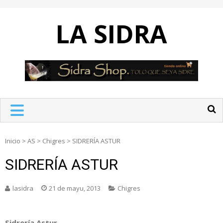
Skip
to
LA SIDRA
content
Inicio
>
AS
>
Chigres
>
SIDRERÍA ASTUR
SIDRERÍA ASTUR
lasidra
21 de mayu, 2013
Chigres
Sidrería Astur