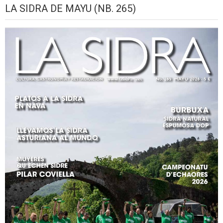
LA SIDRA DE MAYU (NB. 265)
2026
setiembre,
setiembre,
setiembre,
setiembre,
setiembre,
seti
2026
2026
2026
2026
2026
2026