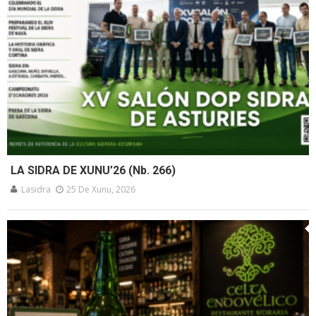
LA SIDRA DE XUNU’26 (Nb. 266)
Lasidra
25 De Xunu, 2026