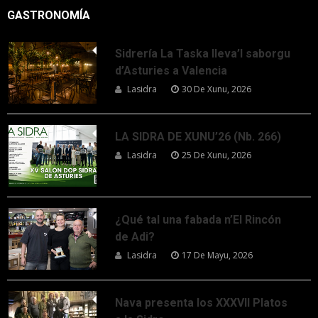
GASTRONOMÍA
Sidrería La Taska lleva’l saborgu
d’Asturies a Valencia
Lasidra
30 De Xunu, 2026
LA SIDRA DE XUNU’26 (Nb. 266)
Lasidra
25 De Xunu, 2026
¿Qué tal una fabada n’El Rincón
de Adi?
Lasidra
17 De Mayu, 2026
Nava presenta los XXXVII Platos