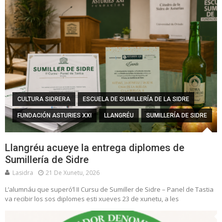
CULTURA SIDRERA
ESCUELA DE SUMILLERÍA DE LA SIDRE
FUNDACIÓN ASTURIES XXI
LLANGRÉU
SUMILLERÍA DE SIDRE
Llangréu acueye la entrega diplomes de
Sumillería de Sidre
Lasidra
21 De Xunetu, 2026
L’alumnáu que superó’l II Cursu de Sumiller de Sidre – Panel de Tastia
va recibir los sos diplomes esti xueves 23 de xunetu, a les