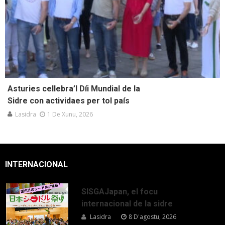
Asturies cellebra’l Díi Mundial de la
Sidre con actividaes per tol país
Lasidra
1 De Xunu, 2026
INTERNACIONAL
SISGAJapan, el focu
internacional de la sidre
Lasidra
8 D'agostu, 2026