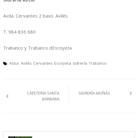
Avda. Cervantes 2 baxo. Avilés
T. 984 836 680
Trabanco y Trabanco dEscoyeta
Astur
Avilés
Cervantes
Escoyeta
sidrería
Trabanco
Navegación
CAFETERÍA SANTA
SIDRERÍA MUÑÁS
pelos
BÁRBARA
artículos