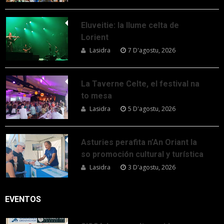
Eluveitie: la llume celta de
Lorient
Lasidra
7 D'agostu, 2026
La Taverne Celte, el festival na
to mesa
Lasidra
5 D'agostu, 2026
Asturies perafita n’An Oriant la
so promoción cultural y turística
Lasidra
3 D'agostu, 2026
EVENTOS