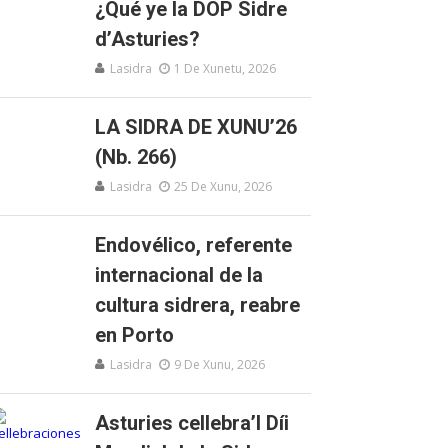
¿Qué ye la DOP Sidre
d’Asturies?
Lasidra
1 De Xunetu, 2026
LA SIDRA DE XUNU’26
(Nb. 266)
Lasidra
25 De Xunu, 2026
Endovélico, referente
internacional de la
cultura sidrera, reabre
en Porto
Lasidra
9 De Xunu, 2026
Asturies cellebra’l Díi