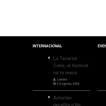
INTERNACIONAL
EVE
La Taverne
Celte, el festival
na to mesa
Lasidra
5 D'agostu, 2026
Asturies
perafita n’An