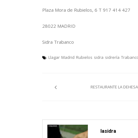
Plaza Mora de Rubielos, 6 T 917 414 427
28022 MADRID
Sidra Trabanco
Llagar
Madrid
Rubielos
sidra
sidrería
Trabanc
Navegación
RESTAURANTE LA DEHESA 
pelos
artículos
lasidra