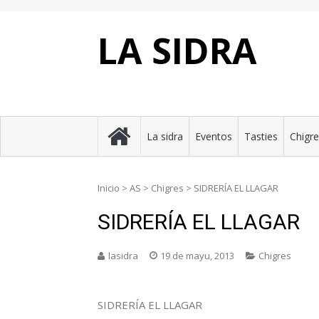
Skip
to
content
LA SIDRA
La sidra
Eventos
Tasties
Chigr
Inicio
>
AS
>
Chigres
>
SIDRERÍA EL LLAGAR
SIDRERÍA EL LLAGAR
lasidra
19 de mayu, 2013
Chigres
SIDRERÍA EL LLAGAR