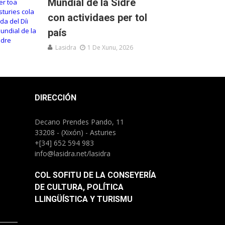
Mundial de la Sidre
con actividaes per tol
país
Lasidra
1 De Xunu, 2026
DIRECCIÓN
Decano Prendes Pando, 11
33208 - (Xixón) - Asturies
+[34] 652 594 983
info@lasidra.net/lasidra
COL SOFITU DE LA CONSEYERÍA
DE CULTURA, POLÍTICA
LLINGÜÍSTICA Y TURISMU