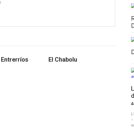
t
 Entrerríos
El Chabolu
L
d
L
–
x