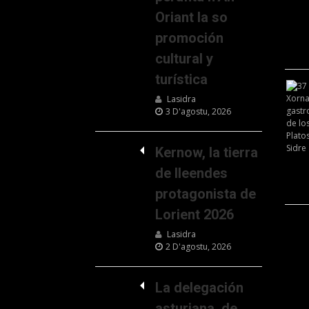
Oriant la so
promoción
cultural y
turística
Lasidra
3 D'agostu, 2026
Kernow, la tierra
de lleendes
protagonista de
Lorient 2026
Lasidra
2 D'agostu, 2026
La delegación
asturiana, de