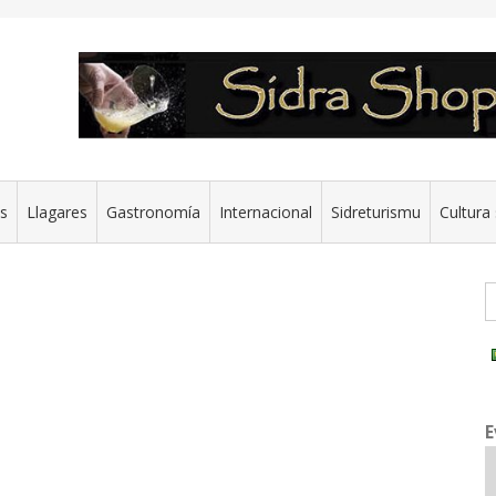
es
Llagares
Gastronomía
Internacional
Sidreturismu
Cultura 
G
E