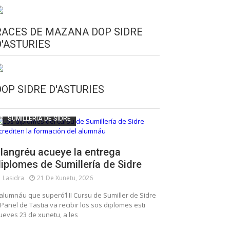
RACES DE MAZANA DOP SIDRE
D'ASTURIES
CULTURA SIDRERA
ESCUELA DE SUMILLERÍA DE LA SIDRE
DOP SIDRE D'ASTURIES
FUNDACIÓN ASTURIES XXI
LLANGRÉU
SUMILLERÍA DE SIDRE
langréu acueye la entrega
iplomes de Sumillería de Sidre
Lasidra
21 De Xunetu, 2026
’alumnáu que superó’l II Cursu de Sumiller de Sidre
 Panel de Tastia va recibir los sos diplomes esti
ueves 23 de xunetu, a les