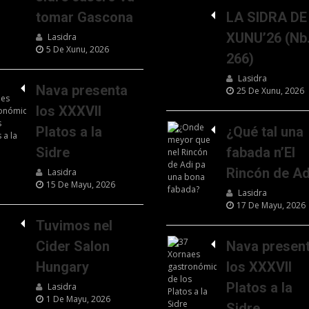
tomar Gascona
LA SIDRA DE
XUNU’26 (Nb
Lasidra
5 De Xunu, 2026
266)
Lasidra
Nava presenta
25 De Xunu, 2026
los XXXVII
Platos a la
¿Qué tal una
Sidre
fabada n’El
Rincón de Ad
Lasidra
15 De Mayu, 2026
Lasidra
17 De Mayu, 2026
Tuvimos nel
Cider Salon
Nava presen
Hungary
los XXXVII
Platos a la
Lasidra
1 De Mayu, 2026
Sidre