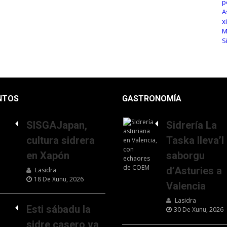
NTOS
GASTRONOMÍA
SISGAJapan,
Sidrería La
cultura sidrera
Taska lleva’l
en Xapón
saborgu
d’Asturies a
Lasidra
18 De Xunu, 2026
Valencia
Lasidra
Esti sábadu la
30 De Xunu, 2026
sidre casero va