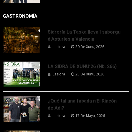
GASTRONOMÍA
Sidrería La Taska lleva’l saborgu
d’Asturies a Valencia
Lasidra
30 De Xunu, 2026
LA SIDRA DE XUNU’26 (Nb. 266)
Lasidra
25 De Xunu, 2026
¿Qué tal una fabada n’El Rincón
de Adi?
Lasidra
17 De Mayu, 2026