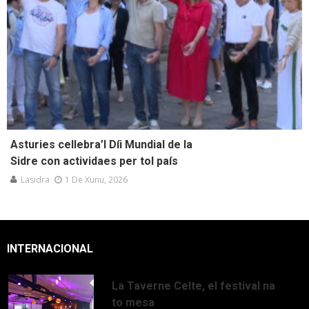
Asturies cellebra’l Díi Mundial de la
Sidre con actividaes per tol país
Lasidra
1 De Xunu, 2026
INTERNACIONAL
La Taverne Celte, el festival na
to mesa