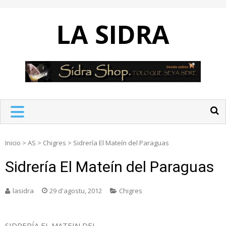
Skip
to
LA SIDRA
content
Inicio
>
AS
>
Chigres
>
Sidrería El Mateín del Paraguas
Sidrería El Mateín del Paraguas
lasidra
29 d'agostu, 2012
Chigres
SIDRERÍA EL MATEIN DEL