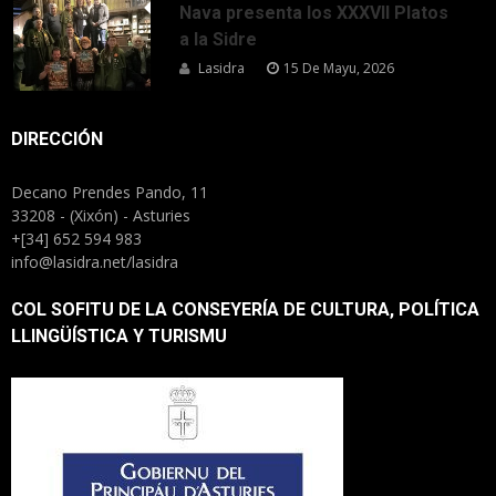
Nava presenta los XXXVII Platos
a la Sidre
Lasidra
15 De Mayu, 2026
DIRECCIÓN
Decano Prendes Pando, 11
33208 - (Xixón) - Asturies
+[34] 652 594 983
info@lasidra.net/lasidra
COL SOFITU DE LA CONSEYERÍA DE CULTURA, POLÍTICA
LLINGÜÍSTICA Y TURISMU