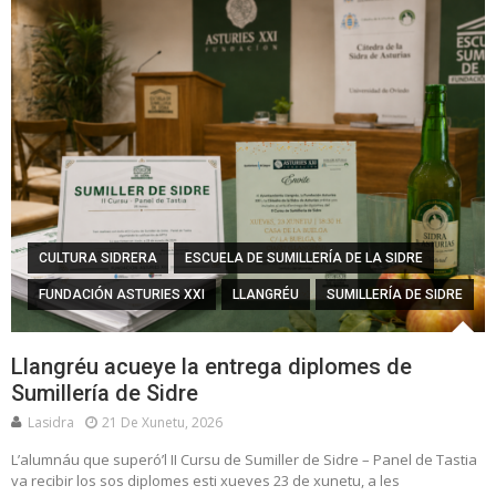
CULTURA SIDRERA
ESCUELA DE SUMILLERÍA DE LA SIDRE
FUNDACIÓN ASTURIES XXI
LLANGRÉU
SUMILLERÍA DE SIDRE
Llangréu acueye la entrega diplomes de
Sumillería de Sidre
Lasidra
21 De Xunetu, 2026
L’alumnáu que superó’l II Cursu de Sumiller de Sidre – Panel de Tastia
va recibir los sos diplomes esti xueves 23 de xunetu, a les