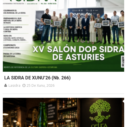
LA SIDRA DE XUNU’26 (Nb. 266)
Lasidra
25 De Xunu, 2026