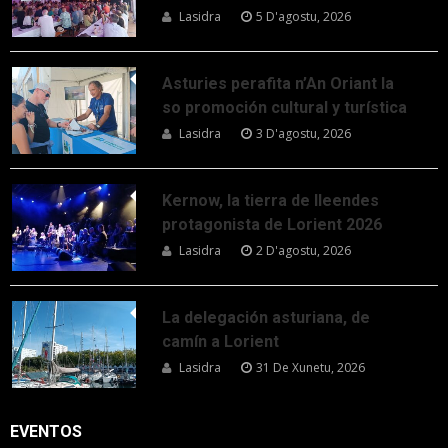
Lasidra
5 D'agostu, 2026
Asturies perafita n’An Oriant la
so promoción cultural y turística
Lasidra
3 D'agostu, 2026
Kernow, la tierra de lleendes
protagonista de Lorient 2026
Lasidra
2 D'agostu, 2026
La delegación asturiana, de
camín a Lorient
Lasidra
31 De Xunetu, 2026
EVENTOS