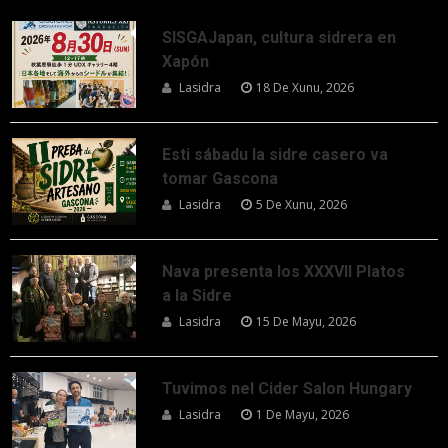
SISGAJapan, cultura sidrera en
Xapón
Lasidra
18 De Xunu, 2026
Esti sábadu la sidre casero va
tomar Gascona
Lasidra
5 De Xunu, 2026
Nava presenta los XXXVII Platos
a la Sidre
Lasidra
15 De Mayu, 2026
Tuvimos nel Cider Salon Hungary
Lasidra
1 De Mayu, 2026