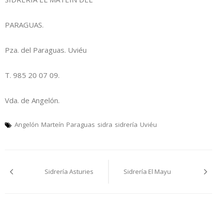
PARAGUAS.
Pza. del Paraguas. Uviéu
T. 985 20 07 09.
Vda. de Angelón.
Angelón
Marteín
Paraguas
sidra
sidrería
Uviéu
Navegación
Sidrería Asturies
Sidrería El Mayu
pelos
artículos