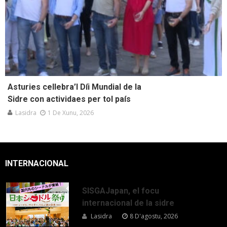
Asturies cellebra’l Díi Mundial de la
Sidre con actividaes per tol país
Lasidra
1 De Xunu, 2026
INTERNACIONAL
SISGAJapan, el focu
internacional de la sidre
Lasidra
8 D'agostu, 2026