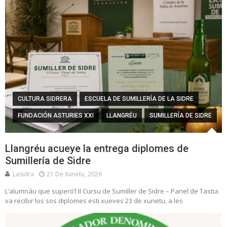
CULTURA SIDRERA
ESCUELA DE SUMILLERÍA DE LA SIDRE
FUNDACIÓN ASTURIES XXI
LLANGRÉU
SUMILLERÍA DE SIDRE
Llangréu acueye la entrega diplomes de
Sumillería de Sidre
Lasidra
21 De Xunetu, 2026
L’alumnáu que superó’l II Cursu de Sumiller de Sidre – Panel de Tastia
va recibir los sos diplomes esti xueves 23 de xunetu, a les