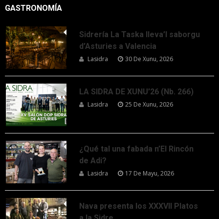
GASTRONOMÍA
Sidrería La Taska lleva’l saborgu
d’Asturies a Valencia
Lasidra
30 De Xunu, 2026
LA SIDRA DE XUNU’26 (Nb. 266)
Lasidra
25 De Xunu, 2026
¿Qué tal una fabada n’El Rincón
de Adi?
Lasidra
17 De Mayu, 2026
Nava presenta los XXXVII Platos
a la Sidre