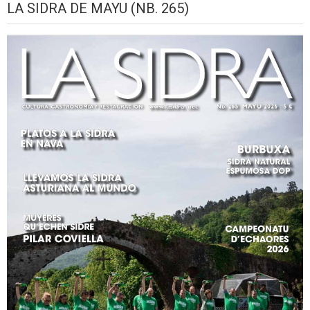
LA SIDRA DE MAYU (NB. 265)
2026
setiembre,
setiembre,
setiembre,
setiembre,
setiembre,
seti
2026
2026
2026
2026
2026
2026