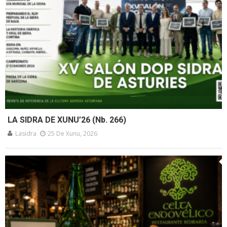
LA SIDRA DE XUNU’26 (Nb. 266)
Lasidra
25 De Xunu, 2026