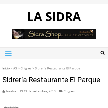
Skip
to
LA SIDRA
content
Inicio
>
AS
>
Chigres
>
Sidrería Restaurante El Parque
Sidrería Restaurante El Parque
lasidra
13 de setiembre, 2010
Chigres
Direición: