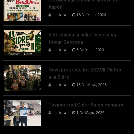
Xapón
Lasidra
18 De Xunu, 2026
Esti sábadu la sidre casero va
tomar Gascona
Lasidra
5 De Xunu, 2026
Nava presenta los XXXVII Platos
a la Sidre
Lasidra
15 De Mayu, 2026
Tuvimos nel Cider Salon Hungary
Lasidra
1 De Mayu, 2026