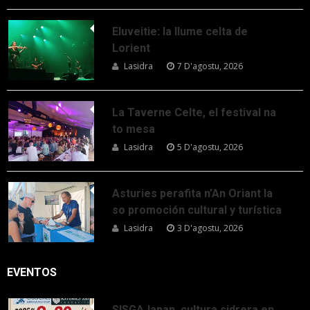
Eluveitie: la llume celta de
Lorient
Lasidra
7 D'agostu, 2026
La Taverne Celte, el festival na
to mesa
Lasidra
5 D'agostu, 2026
Asturies perafita n’An Oriant la
so promoción cultural y turística
Lasidra
3 D'agostu, 2026
EVENTOS
SISGAJapan, cultura sidrera en