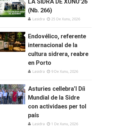
LA SIDRA DE XUNU’26
(Nb. 266)
Lasidra
25 De Xunu, 2026
Endovélico, referente
internacional de la
cultura sidrera, reabre
en Porto
Lasidra
9 De Xunu, 2026
Asturies cellebra’l Díi
Mundial de la Sidre
con actividaes per tol
país
Lasidra
1 De Xunu, 2026