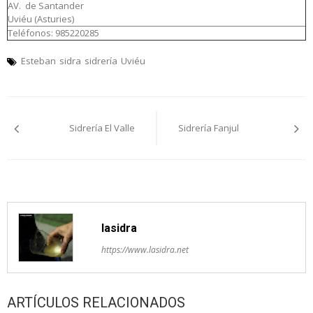
AV. de Santander
Uviéu (Asturies)
Teléfonos: 985220285
Esteban
sidra
sidrería
Uviéu
Navegación
Sidrería El Valle
Sidrería Fanjul
pelos
artículos
lasidra
https://www.lasidra.net
ARTÍCULOS RELACIONADOS