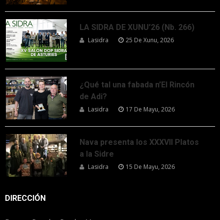
LA SIDRA DE XUNU’26 (Nb. 266)
Lasidra
25 De Xunu, 2026
¿Qué tal una fabada n’El Rincón
de Adi?
Lasidra
17 De Mayu, 2026
Nava presenta los XXXVII Platos
a la Sidre
Lasidra
15 De Mayu, 2026
DIRECCIÓN