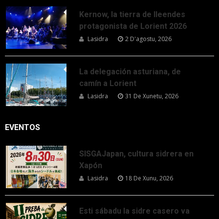
Kernow, la tierra de lleendes
protagonista de Lorient 2026
Lasidra
2 D'agostu, 2026
La delegación asturiana, de
camín a Lorient
Lasidra
31 De Xunetu, 2026
EVENTOS
SISGAJapan, cultura sidrera en
Xapón
Lasidra
18 De Xunu, 2026
Esti sábadu la sidre casero va