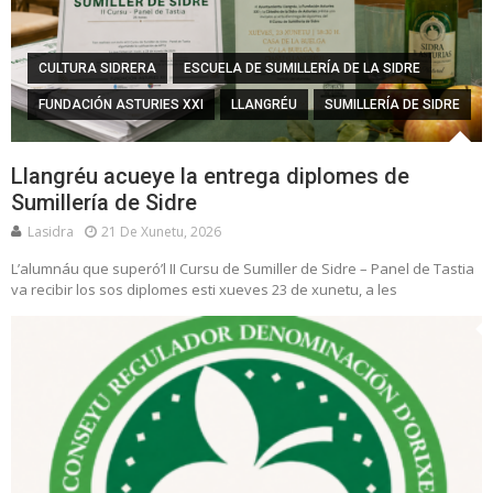
CULTURA SIDRERA
ESCUELA DE SUMILLERÍA DE LA SIDRE
FUNDACIÓN ASTURIES XXI
LLANGRÉU
SUMILLERÍA DE SIDRE
Llangréu acueye la entrega diplomes de
Sumillería de Sidre
Lasidra
21 De Xunetu, 2026
L’alumnáu que superó’l II Cursu de Sumiller de Sidre – Panel de Tastia
va recibir los sos diplomes esti xueves 23 de xunetu, a les