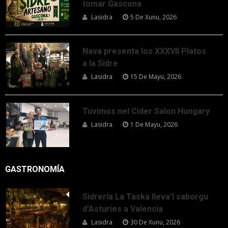
tomar Gascona
Lasidra
5 De Xunu, 2026
Nava presenta los XXXVII Platos
a la Sidre
Lasidra
15 De Mayu, 2026
Tuvimos nel Cider Salon Hungary
Lasidra
1 De Mayu, 2026
GASTRONOMÍA
Sidrería La Taska lleva’l saborgu
d’Asturies a Valencia
Lasidra
30 De Xunu, 2026