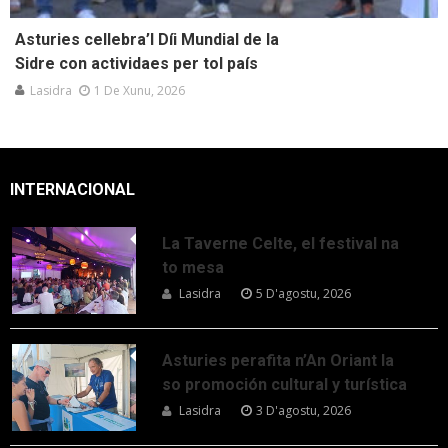
Asturies cellebra’l Díi Mundial de la
Sidre con actividaes per tol país
Lasidra
1 De Xunu, 2026
INTERNACIONAL
La Taverne Celte, el festival na
to mesa
Lasidra
5 D'agostu, 2026
Asturies perafita n’An Oriant la
so promoción cultural y turística
Lasidra
3 D'agostu, 2026