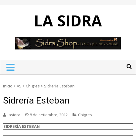
Skip
to
LA SIDRA
content
Inicio
>
AS
>
Chigres
>
Sidrería Esteban
Sidrería Esteban
lasidra
8 de setiembre, 2012
Chigres
SIDRERÍA ESTEBAN